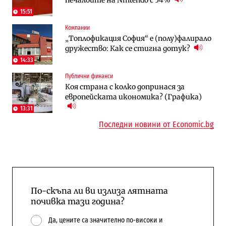
15:51
Компании
Публични финанси
Отрасли
„Топлофикация София“ e (полу)фалирало
Общините вече зависят от
Жилищата в България поскъпват при
дружество: Как се стигна дотук?
централната власт за 75% от
намаляващо население и все повече
бюджетите си
сгради
14:33
Публични финанси
To:know
Компании
Коя страна с колко допринася за
Последни дни с обозначаване на цените
А1 отново е лидер при технологичните
европейската икономика? (Графика)
в лева: Какво предстои?
компании и системните интегратори
13:31
Последни новини от Economic.bg
По-скъпа ли ви излиза лятната
почивка тази година?
Да, цените са значително по-високи и