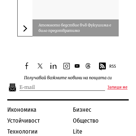
Атомното бедствие във Фукушима е
било предотвратимо
Следваща новина
RSS
facebook
twitter
linkedin
instagram
youtube
threads
Получавай важните новини на пощата си
Запиши ме
Икономика
Бизнес
Устойчивост
Общество
Технологии
Lite