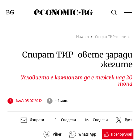
Economic.bg
Търсене
Смяна на език
Начало
Спират ТИР-овете заради жегите
Спират ТИР-овете заради
жегите
Условието е камионът да е тежък над 20
тона
14:43 05.07.2012
~ 1 мин.
Изпрати
Сподели
Сподели
Туит
Препоръчай
Viber
Whats App