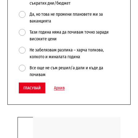
съкратих дни/бюджет
Да, но това не промени плановете ми за
ваканцията
Тази година няма да почивам точно заради
високите цени
Не забелязвам разлика – харча толкова,
колкото и миналата година
Все още не съм решил/а дали и къде да
почивам
Архив
ГЛАСУВАЙ