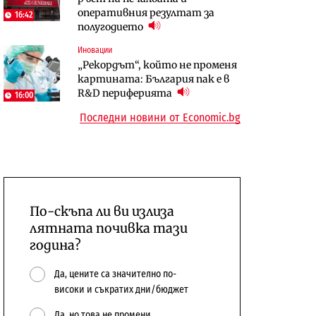
оперативния резултат за
център в Доброславци
център в Доброславци
16:42
полугодието
Digi&AI
Енергетика
Иновации
Трафикът толкова е намалял,
Държавният ТЕЦ „Марица
„Рекордът“, който не променя
че големи медии обмислят да се
изток 2“ работи с 5 блока
картината: България пак е в
откажат напълно от Google
10:12
R&D периферията
16:00
Последни новини от Economic.bg
По-скъпа ли ви излиза
лятната почивка тази
година?
Да, цените са значително по-
високи и съкратих дни/бюджет
Да, но това не промени