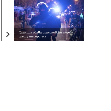
Франция обяви драконовски мерки
срещу тероризма
Следваща новина