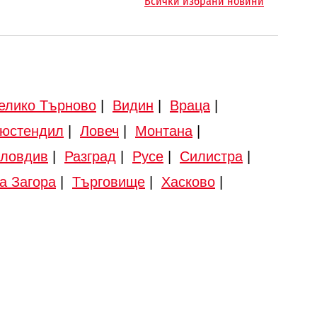
Всички избрани новини
елико Търново
|
Видин
|
Враца
|
юстендил
|
Ловеч
|
Монтана
|
ловдив
|
Разград
|
Русе
|
Силистра
|
а Загора
|
Търговище
|
Хасково
|