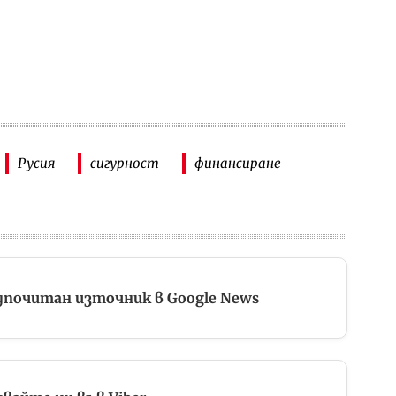
Русия
сигурност
финансиране
дпочитан източник в Google News