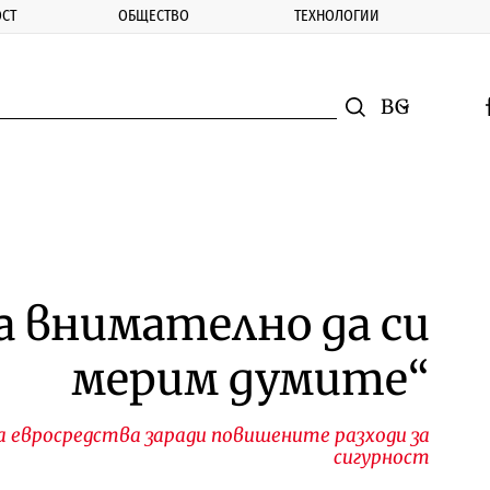
СТ
ОБЩЕСТВО
ТЕХНОЛОГИИ
nomic.bg
Търсене
Смяна на ез
f
Търси
а внимателно да си
мерим думите“
а евросредства заради повишените разходи за
сигурност