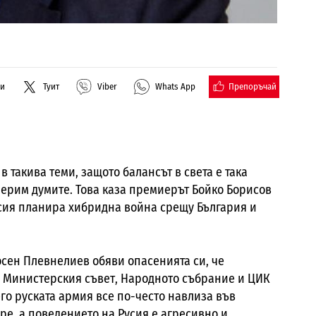
Препоръчай
ли
Туит
Viber
Whats App
в такива теми, защото балансът в света е така
мерим думите.
Това каза премиерът Бойко Борисов
усия планира хибридна война срещу България и
осен Плевнелиев обяви опасенията си, че
 Министерския съвет, Народното събрание и ЦИК
го руската армия все по-често навлиза във
ре, а поведението на Русия е агресивно и