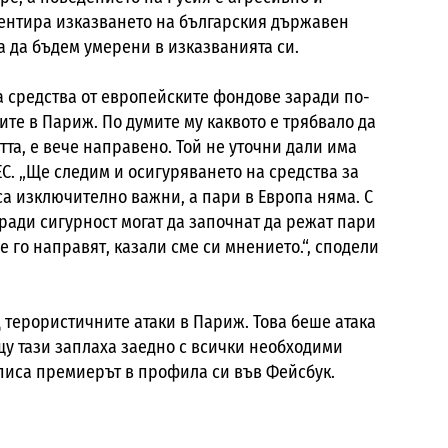
ентира изказването на българския държавен
ва да бъдем умерени в изказванията си.
а средства от европейските фондове заради по-
ите в Париж. По думите му каквото е трябвало да
та, е вече направено. Той не уточни дали има
С. „
Ще следим и осигуряването на средства за
а изключително важни, а пари в Европа няма. С
аради сигурност могат да започнат да режат пари
 го направят, казали сме си мнението.“, сподели
 терористичните атаки в Париж. Това беше атака
щу тази заплаха заедно с всички необходими
аписа премиерът в профила си във Фейсбук.