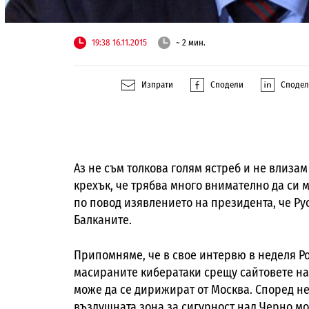
19:38 16.11.2015
~ 2 мин.
Изпрати
Сподели
Споде
Аз не съм толкова голям ястреб и не влизам 
крехък, че трябва много внимателно да си 
по повод изявлението на президента, че Р
Балканите.
Припомняме, че в свое интервю в неделя Р
масираните кибератаки срещу сайтовете на
може да се дирижират от Москва. Според не
въздушната зона за сигурност над Черно мо