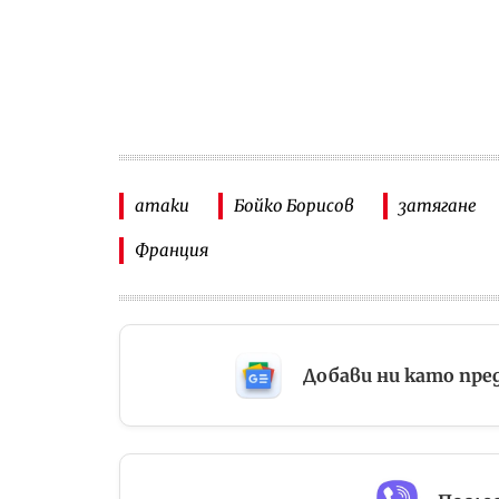
атаки
Бойко Борисов
затягане
Франция
Добави ни като пре