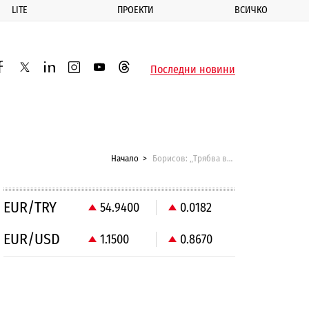
LITE
ПРОЕКТИ
ВСИЧКО
ик
Последни новини
acebook
twitter
linkedin
instagram
youtube
threads
Начало
Борисов: „Трябва внимателно да си мерим думите“
EUR/TRY
54.9400
0.0182
EUR/USD
1.1500
0.8670