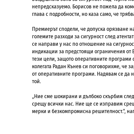
непредсказуемо. Борисов не пожела да ком
глава с подробности, но каза само, че тряб
Премиерът сподели, че допуска орязване н
големите разходи за сигурност
след атентат
се направи у нас по отношение на сигурност
индикации за предстоящи ограничения от Е
тези цели, защото оперативните програми с
колегата Радан Кънев си поговорихме, че з
от оперативните програми. Надявам се да не
той.
„Ние сме шокирани и дълбоко скърбим след
срещу всички нас. Ние ще се изправим сре
мерки и безкомпромисна решителност.
“, н