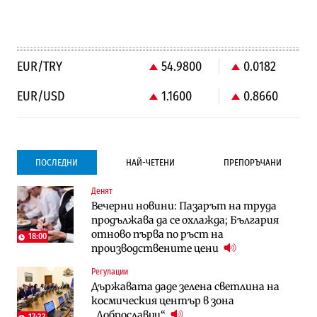
EUR/TRY
54.9800
0.0182
EUR/USD
1.1600
0.8660
ПОСЛЕДНИ
НАЙ-ЧЕТЕНИ
ПРЕПОРЪЧАНИ
Денят
Компании
Компании
Вечерни новини: Пазарът на труда
Vivacom предлага над 150 устройства с
Vivacom предлага над 150 устройства с
продължава да се охлажда; България
90% отстъпка през август
90% отстъпка през август
отново първа по ръст на
18:00
производствените цени
Градоустройство
To:know
Регулации
Столична община избра изпълнител за
Последни дни с обозначаване на цените
Държавата даде зелена светлина на
преместването на трамвайното
в лева: Какво предстои?
космическия център в зона
трасе по бул. „Скобелев“
10:33
„Доброславци“