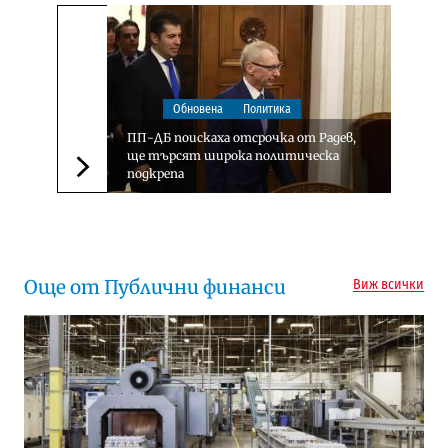
Обновена
Политика
ПП-ДБ поискаха отсрочка от Радев,
ще търсят широка политическа
подкрепа
Следваща новина
Още от Публични финанси
Виж всички