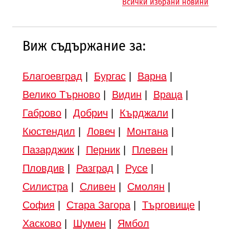
Всички избрани новини
Виж съдържание за:
Благоевград
|
Бургас
|
Варна
|
Велико Търново
|
Видин
|
Враца
|
Габрово
|
Добрич
|
Кърджали
|
Кюстендил
|
Ловеч
|
Монтана
|
Пазарджик
|
Перник
|
Плевен
|
Пловдив
|
Разград
|
Русе
|
Силистра
|
Сливен
|
Смолян
|
София
|
Стара Загора
|
Търговище
|
Хасково
|
Шумен
|
Ямбол