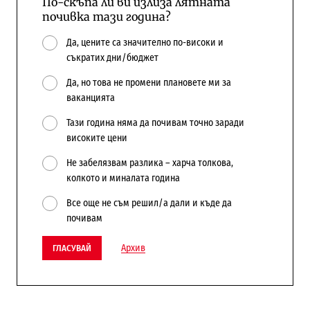
По-скъпа ли ви излиза лятната
почивка тази година?
Да, цените са значително по-високи и
съкратих дни/бюджет
Да, но това не промени плановете ми за
ваканцията
Тази година няма да почивам точно заради
високите цени
Не забелязвам разлика – харча толкова,
колкото и миналата година
Все още не съм решил/а дали и къде да
почивам
Архив
ГЛАСУВАЙ