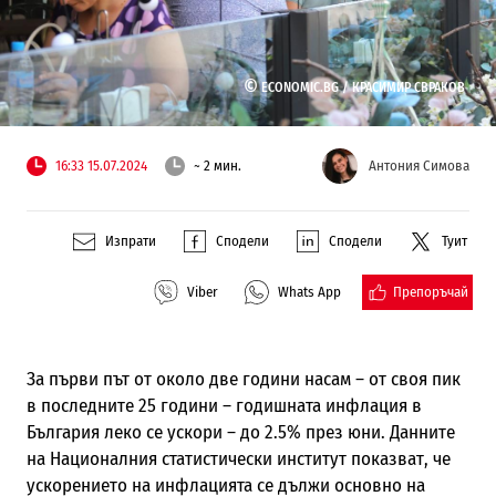
©
ECONOMIC.BG /
КРАСИМИР СВРАКОВ
16:33 15.07.2024
~ 2 мин.
Антония Симова
Изпрати
Сподели
Сподели
Туит
Препоръчай
Viber
Whats App
За първи път от около две години насам – от своя пик
в последните 25 години – годишната инфлация в
България леко се ускори – до 2.5% през юни. Данните
на Националния статистически институт показват, че
ускорението на инфлацията се дължи основно на