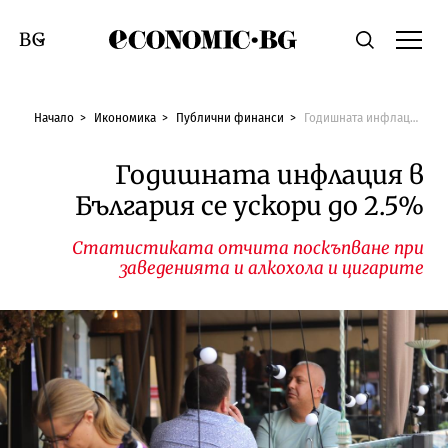
Economic.bg
Търсене
Смяна на език
Начало
Икономика
Публични финанси
Годишната инфлация в България се ускори до 2.5%
Годишната инфлация в
България се ускори до 2.5%
Статистиката отчита поскъпване при
заведенията и алкохола и цигарите