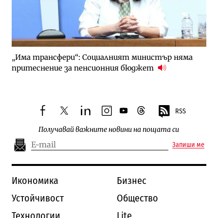
„Има трансфери“: Социалният министър няма
притеснение за пенсионния бюджет
RSS
facebook
twitter
linkedin
instagram
youtube
threads
Получавай важните новини на пощата си
Запиши ме
Икономика
Бизнес
Устойчивост
Общество
Технологии
Lite