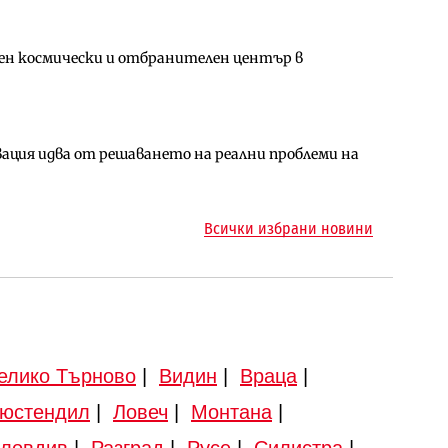
ен космически и отбранителен център в
за придобиване на Euroapi Italy
ъчните оценки на имотите може да бъдат
ция идва от решаването на реални проблеми на
арцеларния план за магистралата Русе – Велико
ото езеро става част от бъдещата магистрала
Всички избрани новини
елико Търново
|
Видин
|
Враца
|
юстендил
|
Ловеч
|
Монтана
|