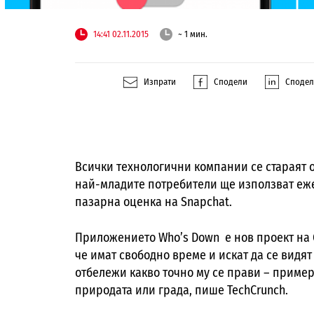
14:41 02.11.2015
~ 1 мин.
Изпрати
Сподели
Споде
Всички технологични компании се стараят о
най-младите потребители ще използват еже
пазарна оценка на
Snapchat.
Приложението
Who’s Down
е нов проект на
че имат свободно време и искат да се видят
отбележи какво точно му се прави – пример
природата или града, пише TechCrunch.