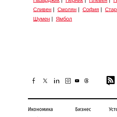
Пазарджик
|
Перник
|
Плевен
|
П
Сливен
|
Смолян
|
София
|
Стар
Шумен
|
Ямбол
facebook
twitter
linkedin
instagram
youtube
threads
Икономика
Бизнес
Уст