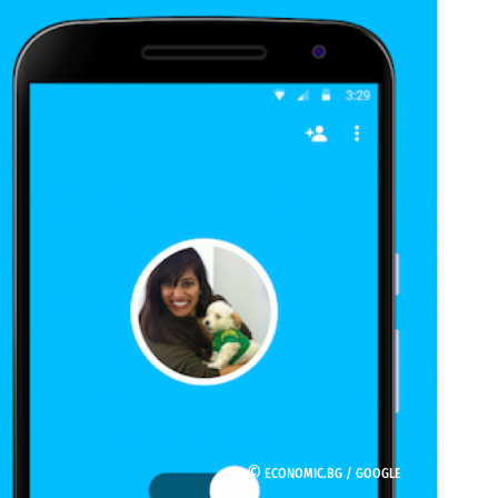
©
ECONOMIC.BG /
GOOGLE