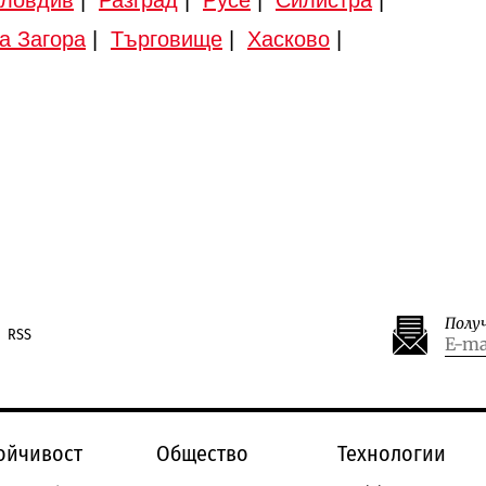
ловдив
|
Разград
|
Русе
|
Силистра
|
а Загора
|
Търговище
|
Хасково
|
Полу
RSS
ойчивост
Общество
Технологии