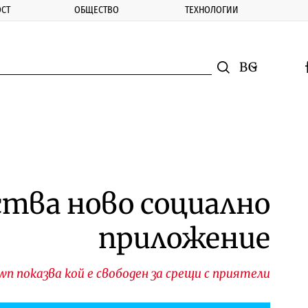
СТ
ОБЩЕСТВО
ТЕХНОЛОГИИ
nomic.bg
Търсене
Смяна на ез
f
Търси
ства ново социално
приложение
wn показва кой е свободен за срещи с приятели