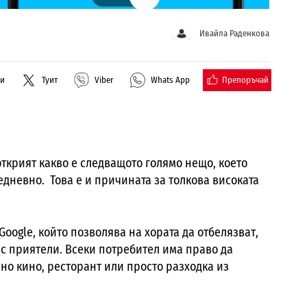
Ивайла Раденкова
Препоръчай
ли
Туит
Viber
Whats App
ткрият какво е следващото голямо нещо, което
дневно. Това е и причината за толкова високата
Google
, който позволява на хората да отбелязват,
 с приятели. Всеки потребител има право да
но кино, ресторант или просто разходка из