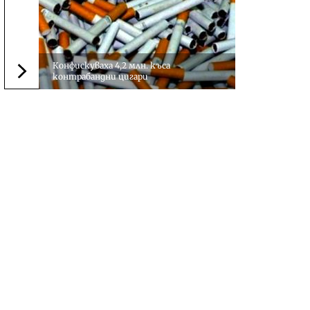
Конфискуваха 4,2 млн. къса
контрабандни цигари
Следваща новина