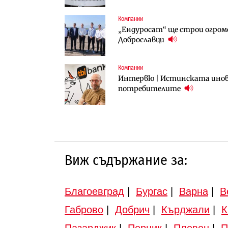
Компании
Компании
Публични финанси
„Ендуросат“ ще строи огром
„Хювефарма“ подписа договор 
След 20 години застой: Дан
Доброславци
вдигнати
Компании
Инфраструктура
Инфраструктура
Интервю | Истинската инова
АПИ възложи промяната на п
Вторият мост над Варненск
потребителите
Търново
„Черно море“
Виж съдържание за:
Благоевград
|
Бургас
|
Варна
|
В
Габрово
|
Добрич
|
Кърджали
|
К