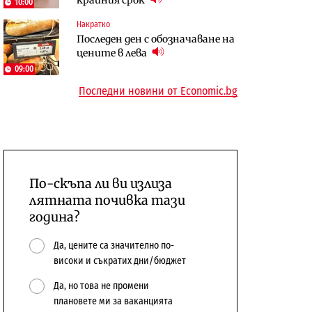
10:00
сушата продължи
предстои?
Накратко
Енергетика
Компании
Последен ден с обозначаване на
Държавният ТЕЦ „Марица
„Ендуросат“ ще строи огромен
цените в лева
изток 2“ работи с 5 блока
космически и отбранителен
09:00
център в Доброславци
Последни новини от Economic.bg
По-скъпа ли ви излиза
лятната почивка тази
година?
Да, цените са значително по-
високи и съкратих дни/бюджет
Да, но това не промени
плановете ми за ваканцията