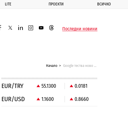
LITE
ПРОЕКТИ
ВСИЧКО
ик
Последни новини
acebook
twitter
linkedin
instagram
youtube
threads
Начало
Google тества ново социално приложение
EUR/TRY
55.1300
0.0181
EUR/USD
1.1600
0.8660