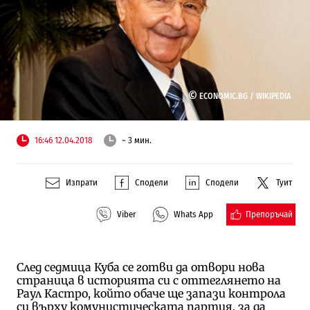
©
ECONOMIC.BG /
WIKIPEDIA
16:46 12.04.2018
~ 3 мин.
Изпрати
Сподели
Сподели
Туит
Препоръчай
Viber
Whats App
След седмица Куба се готви да отвори нова
страница в историята си с оттеглянето на
Раул Кастро, който обаче ще запази контрола
си върху комунистическата партия, за да