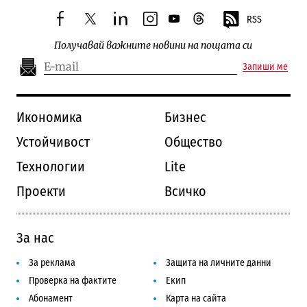
RSS
facebook
twitter
linkedin
instagram
youtube
threads
Получавай важните новини на пощата си
Запиши ме
Икономика
Бизнес
Устойчивост
Общество
Технологии
Lite
Проекти
Всичко
За нас
За реклама
Защита на личните данни
Проверка на фактите
Екип
Абонамент
Карта на сайта