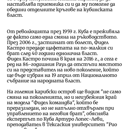
наставлява приемника си и да му помогне да
обедини отделните кръгове на кубинската
власт.
От революцията през 1959 г. Куба е преживяла
де факто само една смяна на ръководството.
През 2006 г., застигнат от болест, Фидел
Кастро предаде щафетата на по-малкия си
брат след 40 години еднолична власт.
Фидел Кастро почина в края на 2016 г., а сега е
ред на 86-годишния Раул да отстъпи мястото
си на представител на ново поколение, който
ще бъде избран на 19 април от Националното
събрание на народната власт.
На големия карибски остров ще видим "не само
смяна на поколенията, но и неизбежния край
на модела "Фидел командва", който бе
преразгледан, но не напълно отхвърлен при
управлението на неговия брат", обяснява
експертът по Куба Артуро Лопес-Леви,
преподавател в Тексаския университет "Рио