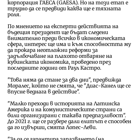
корпорация ГАЕСА (GAESA). Но на този етап е
трудно да се предвиди каква ще е тяхната
роля.
По мнението на експерти действията на
бъдещия президент ще бъдат следени
внимателно преди всичко в икономическата
сфера, интерес ще има и към способността му
да прокара неотложни реформи за
задълбочаване на плахото отваряне на
кубинската икономика, проведено през
последните години от Раул Кастро.
"Това няма да стане за два дни", предвижда
Моралес, който не смята, че "Диас-Канел ще се
впусне веднага в действие".
"Малко преходи в историята на Латинска
Америка и на комунистическите страни са
били организирани с такава предпазливост".
До 2021 г. ще се разбере дали елитът е способен
да го извърши, смята Лопес-Леви.
"За да се гарантира запазването (на