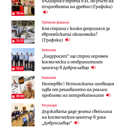
България е трета в ЕС по ръст на
Столична община избра
Проектирането на тунела под
търговията на дребно (Графика)
изпълнител за преместването на
Петрохан ще върви паралелно с
трамвайното трасе по бул.
екологичните оценки
16:44
„Скобелев“
Публични финанси
Компании
Инфраструктура
Коя страна с колко допринася за
„Хювефарма“ подписа договор за
Проектирането на тунела под
европейската икономика?
придобиване на Euroapi Italy
Петрохан ще върви паралелно с
(Графика)
13:31
екологичните оценки
Компании
Финанси
Инфраструктура
„Ендуросат“ ще строи огромен
RATE | Българският
Вторият мост над Варненското
космически и отбранителен
застрахователен пазар има
езеро става част от бъдещата
център в Доброславци
огромен потенциал за растеж
12:43
магистрала „Черно море“
Компании
Финанси
Енергетика
Интервю | Истинската иновация
Ипотечното кредитиране в
АЕЦ „Козлодуй“ ще работи само още
идва от решаването на реални
България продължава да се охлажда
няколко седмици, ако сушата
проблеми на потребителите
(Графика)
09:00
продължи
Регулации
Публични финанси
Компании
Държавата даде зелена светлина
След 20 години застой: Данъчните
„Хювефарма“ подписа договор за
на космическия център в зона
оценки на имотите може да бъдат
придобиване на Euroapi Italy
„Доброславци“
вдигнати