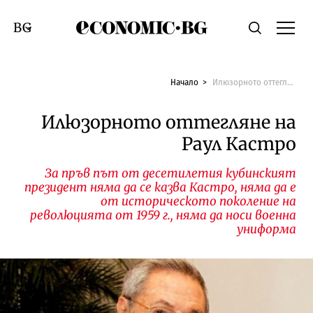
Economic.bg
Търсене
Смяна на език
Начало
Илюзорното оттегляне на Раул Кастро
Илюзорното оттегляне на
Раул Кастро
За пръв път от десетилетия кубинският
президент няма да се казва Кастро, няма да е
от историческото поколение на
революцията от 1959 г., няма да носи военна
униформа