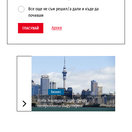
Все още не съм решил/а дали и къде да
почивам
Архив
ГЛАСУВАЙ
Бизнес
Нова Зеландия с удар срещу
петролната индустрия
Следваща новина