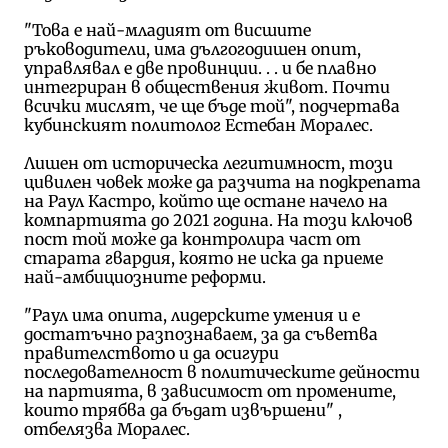
"Това е най-младият от висшите
ръководители, има дългогодишен опит,
управлявал е две провинции. . . и бе плавно
интегриран в обществения живот. Почти
всички мислят, че ще бъде той", подчертава
кубинският политолог Естебан Моралес.
Лишен от историческа легитимност, този
цивилен човек може да разчита на подкрепата
на Раул Кастро, който ще остане начело на
компартията до 2021 година. На този ключов
пост той може да контролира част от
старата гвардия, която не иска да приеме
най-амбициозните реформи.
"Раул има опита, лидерските умения и е
достатъчно разпознаваем, за да съветва
правителството и да осигури
последователност в политическите дейности
на партията, в зависимост от промените,
които трябва да бъдат извършени" ,
отбелязва Моралес.