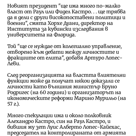
Новият президент "ще има много по-малко
власт от Раул или Фидел Кастро. . . ще трябва
да я дели с други високопоставени политици и
военни", смята Хорхе Дуани, директор на
Института за кубински изследвания в
университета на Флорида.
Той "ще се нуждае от колегиално управление,
отворено към дебати между личностите и
фракциите от елита", добавя Артуро Лопес-
Леви.
След реорганизацията на властта влиятелни
функции може да получат някои доказали се
личности като външния министър Бруно
Родригес (на 60 години) и организаторът на
икономическите реформи Марино Мурильо (на
57 г.).
Много спекулации има и около полковник
Алехандро Кастро, син на Раул Кастро, и
бившия му зет Луис Алберто Лопес-Кайехас,
председател на контролираната от армията