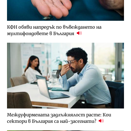
КФН обяви напредък по въвеждането на
мултифондовете в България
Междуфирмената задлъжнялост расте: Кои
сектори в България са най-засегнати?