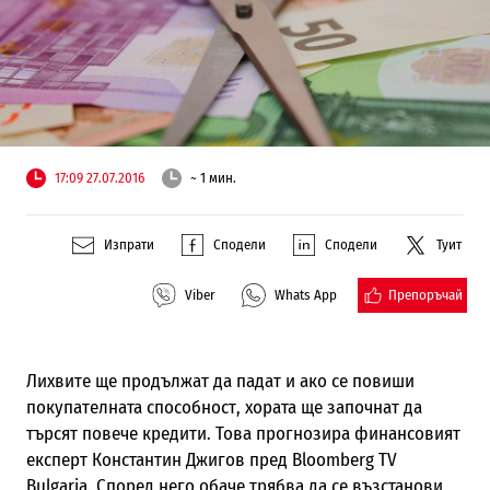
17:09 27.07.2016
~ 1 мин.
Изпрати
Сподели
Сподели
Туит
Препоръчай
Viber
Whats App
Лихвите ще продължат да падат и ако се повиши
покупателната способност, хората ще започнат да
търсят повече кредити. Това прогнозира финансовият
експерт Константин Джигов пред Bloomberg TV
Bulgaria. Според него обаче трябва да се възстанови