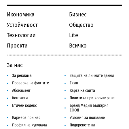
Икономика
Бизнес
Устойчивост
Общество
Технологии
Lite
Проекти
Всичко
За нас
За реклама
Защита на личните данни
Проверка на фактите
Екип
Абонамент
Карта на сайта
Контакти
Политика при коригиране
Етичен кодекс
Бранд Медия България
ЕООД
Кариера при нас
Условия за ползване
Профил на купувача
Подкрепете ни