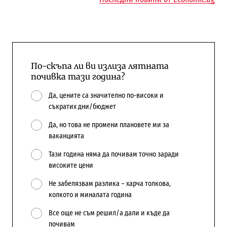
По-скъпа ли ви излиза лятната
почивка тази година?
Да, цените са значително по-високи и
съкратих дни/бюджет
Да, но това не промени плановете ми за
ваканцията
Тази година няма да почивам точно заради
високите цени
Не забелязвам разлика – харча толкова,
колкото и миналата година
Все още не съм решил/а дали и къде да
почивам