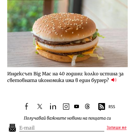
Индексът Big Mac на 40 години: колко истина за
световната икономика има в един бургер?
RSS
facebook
twitter
linkedin
instagram
youtube
threads
Получавай важните новини на пощата си
Запиши ме