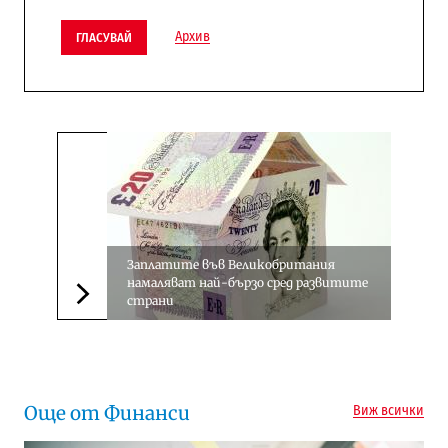
Архив
ГЛАСУВАЙ
Заплатите във Великобритания
намаляват най-бързо сред развитите
страни
Следваща новина
Още от Финанси
Виж всички