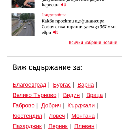
парцеларния план за
керосин
(Графика)
магистралата Русе – Велико
Градоустройство
Инфраструктура
Търново
Какви проекти ще финансира
Вторият мост над Варненското
Градоустройство
София с планирания заем за 367 млн.
езеро става част от бъдещата
Шест кандидата с интерес към
евро
магистрала „Черно море“
надзора на двете метростанции в
Всички избрани новини
„Люлин“
Виж съдържание за:
Благоевград
|
Бургас
|
Варна
|
Велико Търново
|
Видин
|
Враца
|
Габрово
|
Добрич
|
Кърджали
|
Кюстендил
|
Ловеч
|
Монтана
|
Пазарджик
|
Перник
|
Плевен
|