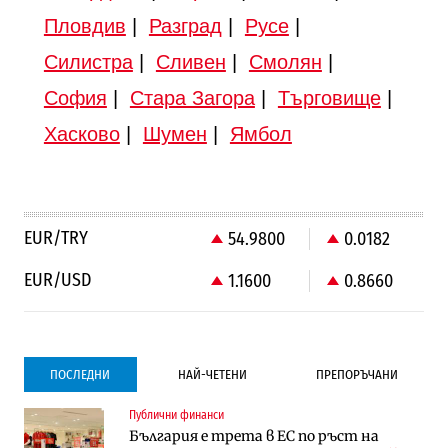
Пловдив
|
Разград
|
Русе
|
Силистра
|
Сливен
|
Смолян
|
София
|
Стара Загора
|
Търговище
|
Хасково
|
Шумен
|
Ямбол
EUR/TRY
54.9800
0.0182
EUR/USD
1.1600
0.8660
ПОСЛЕДНИ
НАЙ-ЧЕТЕНИ
ПРЕПОРЪЧАНИ
Публични финанси
Градоустройство
Компании
България е трета в ЕС по ръст на
Столична община избра изпълнител за
Vivacom предлага над 150 устройства с