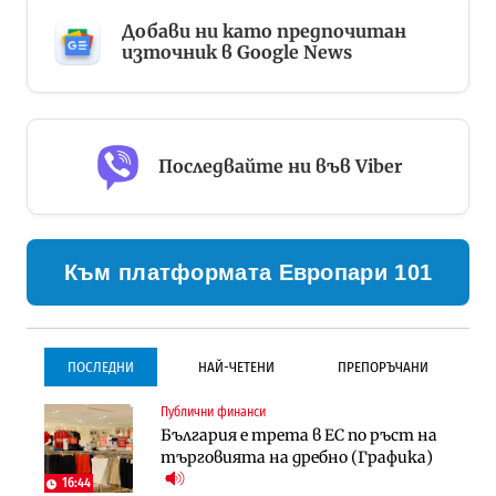
Добави ни като предпочитан
източник в Google News
Последвайте ни във Viber
Към платформата Европари 101
ПОСЛЕДНИ
НАЙ-ЧЕТЕНИ
ПРЕПОРЪЧАНИ
Публични финанси
Инфраструктура
Инфраструктура
България е трета в ЕС по ръст на
Проектирането на тунела под
Проектирането на тунела под
търговията на дребно (Графика)
Петрохан ще върви паралелно с
Петрохан ще върви паралелно с
екологичните оценки
екологичните оценки
16:44