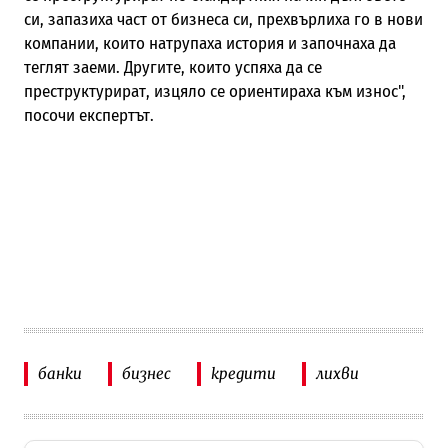
си, запазиха част от бизнеса си, прехвърлиха го в нови
компании, които натрупаха история и започнаха да
теглят заеми. Другите, които успяха да се
преструктурират, изцяло се ориентираха към износ",
посочи експертът.
банки
бизнес
кредити
лихви