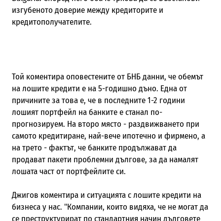
изгубеното доверие между кредиторите и
кредитополучателите.
Той коментира оповестените от БНБ данни, че
обемът
на лошите кредити е на 5-годишно дъно. Една от
причините за това е, че в последните 1-2 години
лошият портфейл на банките е станал по-
прогнозируем. На второ място - раздвижването при
самото кредитиране, най-вече ипотечно и фирмено, а
на трето - фактът, че банките продължават да
продават пакети проблемни дългове, за да намалят
лошата част от портфейлите си.
Джигов коментира и ситуацията с лошите кредити на
бизнеса у нас. "Компании, които видяха, че не могат да
се преструктурират по стандартния начин дълговете