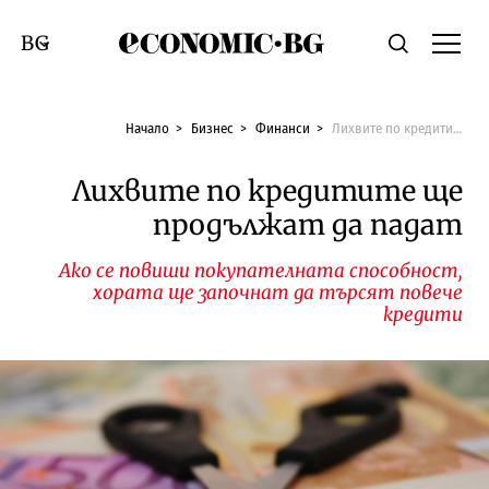
Economic.bg
Търсене
Смяна на език
Начало
Бизнес
Финанси
Лихвите по кредитите ще продължат да падат
Лихвите по кредитите ще
продължат да падат
Ако се повиши покупателната способност,
хората ще започнат да търсят повече
кредити