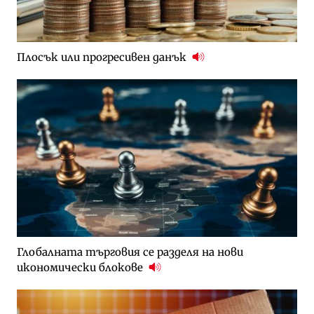
Плосък или прогресивен данък
Глобалната търговия се разделя на нови
икономически блокове