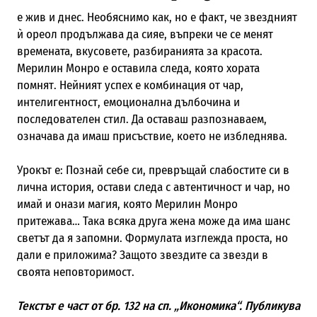
е жив и днес. Необяснимо как, но е факт, че звездният
ѝ ореол продължава да сияе, въпреки че се менят
времената, вкусовете, разбиранията за красота.
Мерилин Монро е оставила следа, която хората
помнят. Нейният успех е комбинация от чар,
интелигентност, емоционална дълбочина и
последователен стил. Да оставаш разпознаваем,
означава да имаш присъствие, което не избледнява.
Урокът е: Познай себе си, превръщай слабостите си в
лична история, остави следа с автентичност и чар, но
имай и онази магия, която Мерилин Монро
притежава… Така всяка друга жена може да има шанс
светът да я запомни. Формулата изглежда проста, но
дали е приложима? Защото звездите са звезди в
своята неповторимост.
Текстът е част от бр. 132 на сп. „Икономика“. Публикува