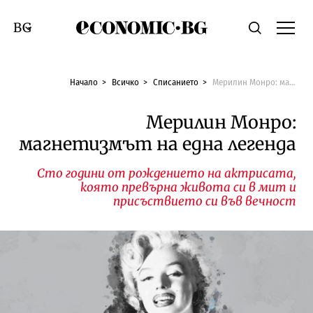
Economic.bg
Търсене
Смяна на език
Начало
Всичко
Списанието
Мерилин Монро: магнетизмът на една легенда
Мерилин Монро:
магнетизмът на една легенда
Сто години от рождението на актрисата,
която превърна живота си в мит и
присъствието си във вечност