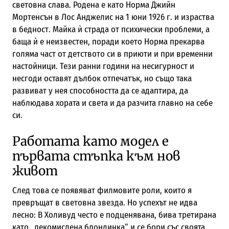
световна слава. Родена е като Норма Джийн
Мортенсън в Лос Анджелис на 1 юни 1926 г. и израства
в бедност. Майка ѝ страда от психически проблеми, а
баща ѝ е неизвестен, поради което Норма прекарва
голяма част от детството си в приюти и при временни
настойници. Тези ранни години на несигурност и
несгоди оставят дълбок отпечатък, но също така
развиват у нея способността да се адаптира, да
наблюдава хората и света и да разчита главно на себе
си.
Работата като модел е
първата стъпка към нов
живот
След това се появяват филмовите роли, които я
превръщат в световна звезда. Но успехът не идва
лесно: В Холивуд често е подценявана, бива третирана
като „лекомислена блондинка“ и се бори със своята