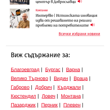
придобиване на Euroapi Italy
оценки на имотите може да бъдат
център в Доброславци
вдигнати
Компании
Инфраструктура
Инфраструктура
Интервю | Истинската иновация
АПИ възложи промяната на
Вторият мост над Варненското
идва от решаването на реални
парцеларния план за
езеро става част от бъдещата
проблеми на потребителите
магистралата Русе – Велико
магистрала „Черно море“
Всички избрани новини
Търново
Виж съдържание за:
Благоевград
|
Бургас
|
Варна
|
Велико Търново
|
Видин
|
Враца
|
Габрово
|
Добрич
|
Кърджали
|
Кюстендил
|
Ловеч
|
Монтана
|
Пазарджик
|
Перник
|
Плевен
|