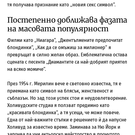
тя получава признание като „новия секс символ“.
Постепенно доближава фазата
на масовата популярност
Филми като „Ниагара“, „Джентълмените предпочитат
блондинки“, „Как да се омъжиш за милионер“ я
превръщат в силно желан образ. Емблематична остава
сцената с песента „Диамантите са най-добрият приятел
на всяко момиче“.
През 1954 г. Мерилин вече е световно известна, тя е
приемана като символ на блясък, женственост и
съблазън. Но зад този успех стои и неудовлетворение.
Холивудските студиа я ползват предимно като
„красивата блондинка“, а тя усеща, че може повече.
Една от най-важните стъпки е решението ѝ да напусне
Холивуд за известно време. Заминава за Ню Йорк и
започва да учи актьорско майсторство в прочутото