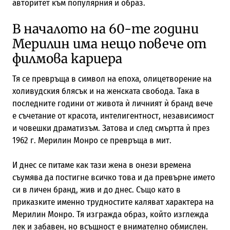
авторитет към популярния ѝ образ.
В началото на 60-те години
Мерилин има нещо повече от
филмова кариера
Тя се превръща в символ на епоха, олицетворение на
холивудския блясък и на женската свобода. Така в
последните години от живота ѝ личният ѝ бранд вече
е съчетание от красота, интелигентност, независимост
и човешки драматизъм. Затова и след смъртта ѝ през
1962 г. Мерилин Монро се превръща в мит.
И днес се питаме как тази жена в онези времена
съумява да постигне всичко това и да превърне името
си в личен бранд, жив и до днес. Също като в
приказките именно трудностите каляват характера на
Мерилин Монро. Тя изгражда образ, който изглежда
лек и забавен, но всъщност е внимателно обмислен.