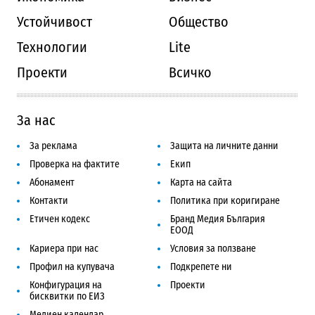
Устойчивост
Общество
Технологии
Lite
Проекти
Всичко
За нас
За реклама
Защита на личните данни
Проверка на фактите
Екип
Абонамент
Карта на сайта
Контакти
Политика при коригиране
Етичен кодекс
Бранд Медия България
ЕООД
Кариера при нас
Условия за ползване
Профил на купувача
Подкрепете ни
Конфигурация на
Проекти
бисквитки по ЕИЗ
Медиен календар