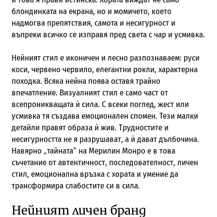
блондинката на екрана, но и момичето, което
надмогва препятствия, самота и несигурност и
въпреки всичко се изправя пред света с чар и усмивка.
Нейният стил е иконичен и лесно разпознаваем: руси
коси, червено червило, елегантни рокли, характерна
походка. Всяка нейна поява оставя трайно
впечатление. Визуалният стил е само част от
всепроникващата ѝ сила. С всеки поглед, жест или
усмивка тя създава емоционален спомен. Тези малки
детайли правят образа ѝ жив. Трудностите и
несигурността не я разрушават, а ѝ дават дълбочина.
Навярно „тайната“ на Мерилин Монро е в това
съчетание от автентичност, последователност, личен
стил, емоционална връзка с хората и умение да
трансформира слабостите си в сила.
Нейният личен бранд