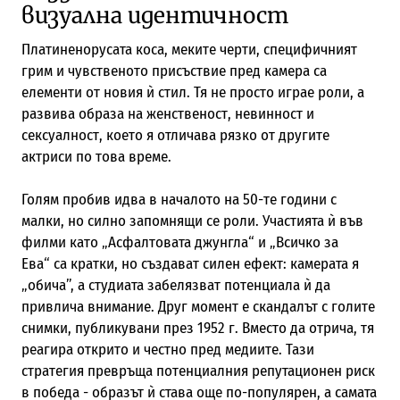
визуална идентичност
Платиненорусата коса, меките черти, специфичният
грим и чувственото присъствие пред камера са
елементи от новия ѝ стил. Тя не просто играе роли, а
развива образа на женственост, невинност и
сексуалност, което я отличава рязко от другите
актриси по това време.
Голям пробив идва в началото на 50-те години с
малки, но силно запомнящи се роли. Участията ѝ във
филми като „Асфалтовата джунгла“ и „Всичко за
Ева“ са кратки, но създават силен ефект: камерата я
„обича”, а студиата забелязват потенциала ѝ да
привлича внимание. Друг момент е скандалът с голите
снимки, публикувани през 1952 г. Вместо да отрича, тя
реагира открито и честно пред медиите. Тази
стратегия превръща потенциалния репутационен риск
в победа - образът ѝ става още по-популярен, а самата