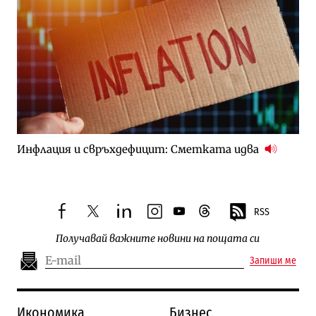
Инфлация и свръхдефицит: Сметката идва
RSS
facebook
twitter
linkedin
instagram
youtube
threads
Получавай важните новини на пощата си
Запиши ме
Икономика
Бизнес