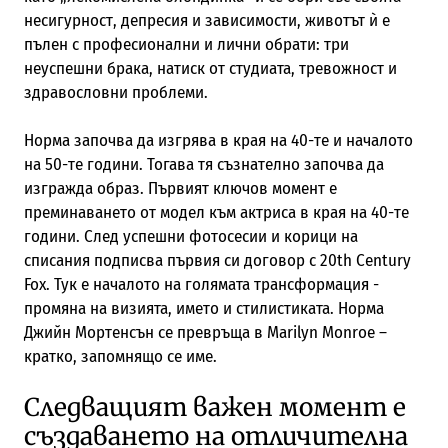
несигурност, депресия и зависимости, животът ѝ е
пълен с професионални и лични обрати: три
неуспешни брака, натиск от студиата, тревожност и
здравословни проблеми.
Норма започва да изгрява в края на 40-те и началото
на 50-те години. Тогава тя съзнателно започва да
изгражда образ. Първият ключов момент е
преминаването от модел към актриса в края на 40-те
години. След успешни фотосесии и корици на
списания подписва първия си договор с 20th Century
Fox. Тук е началото на голямата трансформация -
промяна на визията, името и стилистиката. Норма
Джийн Мортенсън се превръща в Marilyn Monroe –
кратко, запомнящо се име.
Следващият важен момент е
създаването на отличителна