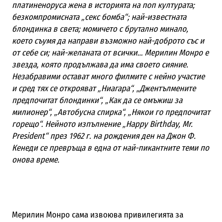
платиненоруса жена в историята на поп културата;
безкомпромисната „секс бомба“; най-известната
блондинка в света; момичето с брутално минало,
което съумя да направи възможно най-доброто със и
от себе си; най-желаната от всички… Мерилин Монро е
звезда, която продължава да има своето сияние.
Незабравими остават много филмите с нейно участие
и сред тях се открояват „Ниагара“, „Джентълмените
предпочитат блондинки“, „Как да се омъжиш за
милионер“, „Автобусна спирка“, „Някои го предпочитат
горещо“. Нейното изпълнение „Happy Birthday, Mr.
President“ през 1962 г. на рождения ден на Джон Ф.
Кенеди се превръща в една от най-пикантните теми по
онова време.
Мерилин Монро сама извоюва привилегията за