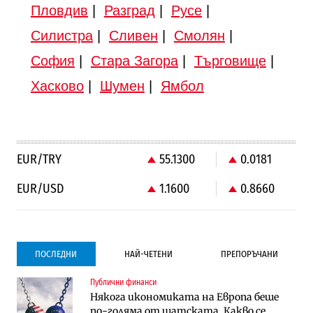
Пловдив
|
Разград
|
Русе
|
Силистра
|
Сливен
|
Смолян
|
София
|
Стара Загора
|
Търговище
|
Хасково
|
Шумен
|
Ямбол
EUR/TRY
55.1300
0.0181
EUR/USD
1.1600
0.8660
ПОСЛЕДНИ
НАЙ-ЧЕТЕНИ
ПРЕПОРЪЧАНИ
Публични финанси
Градоустройство
Компании
Някога икономиката на Европа беше
Столична община избра изпълнител за
Vivacom предлага над 150 устройства с
по-голяма от щатската. Какво се
преместването на трамвайното
90% отстъпка през август