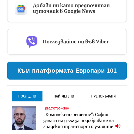
Добави ни като предпочитан
източник в Google News
Последвайте ни във Viber
Към платформата Европари 101
ПОСЛЕДНИ
НАЙ-ЧЕТЕНИ
ПРЕПОРЪЧАНИ
Градоустройство
Градоустройство
Инфраструктура
„Комплексно решение“: София
Столична община избра
Проектирането на тунела под
залага на дълг за подобряване на
изпълнител за преместването на
Петрохан ще върви паралелно с
градския транспорт и улиците
трамвайното трасе по бул.
екологичните оценки
„Скобелев“