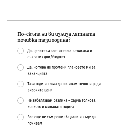
По-скъпа ли ви излиза лятната
почивка тази година?
Да, цените са значително по-високи и
съкратих дни/бюджет
Да, но това не промени плановете ми за
ваканцията
Тази година няма да почивам точно заради
високите цени
Не забелязвам разлика – харча толкова,
колкото и миналата година
Все още не съм решил/а дали и къде да
почивам