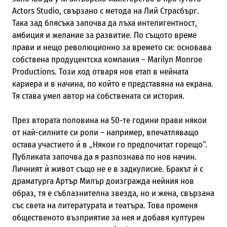
Actors Studio, свързано с метода на Лий Страсбърг.
Така зад блясъка започва да лъха интелигентност,
амбиция и желание за развитие. По същото време
прави и нещо революционно за времето си: основава
собствена продуцентска компания – Marilyn Monroe
Productions. Този ход отваря нов етап в нейната
кариера и в начина, по който е представяна на екрана.
Тя става умел автор на собствената си история.
През втората половина на 50-те години прави някои
от най-силните си роли – например, впечатляващо
остава участието ѝ в „Някои го предпочитат горещо“.
Публиката започва да я разпознава по нов начин.
Личният ѝ живот също не е в задкулисие. Бракът ѝ с
драматурга Артър Милър доизгражда нейния нов
образ, тя е съблазнителна звезда, но и жена, свързана
със света на литературата и театъра. Това променя
общественото възприятие за нея и добавя културен