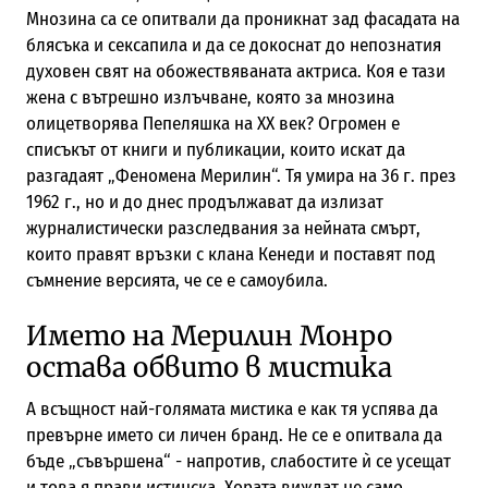
Мнозина са се опитвали да проникнат зад фасадата на
блясъка и сексапила и да се докоснат до непознатия
духовен свят на обожествяваната актриса. Коя е тази
жена с вътрешно излъчване, която за мнозина
олицетворява Пепеляшка на XX век? Огромен е
списъкът от книги и публикации, които искат да
разгадаят „Феномена Мерилин“. Тя умира на 36 г. през
1962 г., но и до днес продължават да излизат
журналистически разследвания за нейната смърт,
които правят връзки с клана Кенеди и поставят под
съмнение версията, че се е самоубила.
Името на Мерилин Монро
остава обвито в мистика
А всъщност най-голямата мистика е как тя успява да
превърне името си личен бранд. Не се е опитвала да
бъде „съвършена“ - напротив, слабостите ѝ се усещат
и това я прави истинска. Хората виждат не само