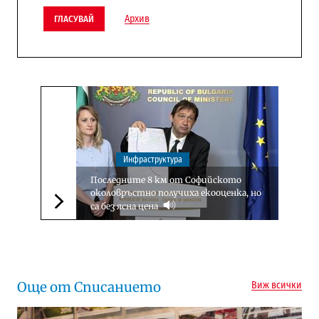
Архив
ГЛАСУВАЙ
Инфраструктура
Последните 8 км от Софийското
околовръстно получиха екооценка, но
са без ясна цена
Следваща новина
Още от Списанието
Виж всички