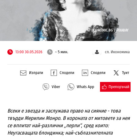
©
ECONOMIC.BG /
PIXABAY
13:00 30.05.2026
~ 5 мин.
сп. Икономика
Изпрати
Сподели
Сподели
Туит
Препоръчай
Viber
Whats App
Всеки е звезда и заслужава право на сияние - това
твърди Мерилин Монро. В короната от митовете за нея
се вплитат най-различни „перли“, сред които:
Неугасващата блондинка; най-съблазнителната