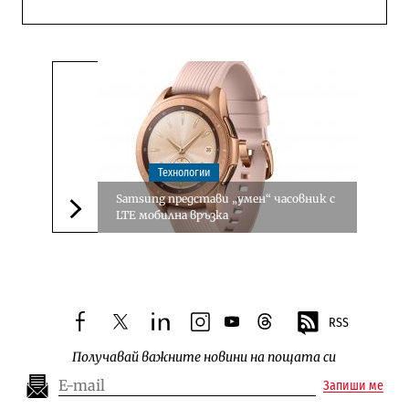
Технологии
Samsung представи „умен“ часовник с
LTE мобилна връзка
Следваща новина
RSS
facebook
twitter
linkedin
instagram
youtube
threads
Получавай важните новини на пощата си
Запиши ме