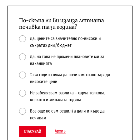
По-скъпа ли ви излиза лятната
почивка тази година?
Да, цените са значително по-високи и
съкратих дни/бюджет
Да, но това не промени плановете ми за
ваканцията
Тази година няма да почивам точно заради
високите цени
Не забелязвам разлика – харча толкова,
колкото и миналата година
Все още не съм решил/а дали и къде да
почивам
Архив
ГЛАСУВАЙ