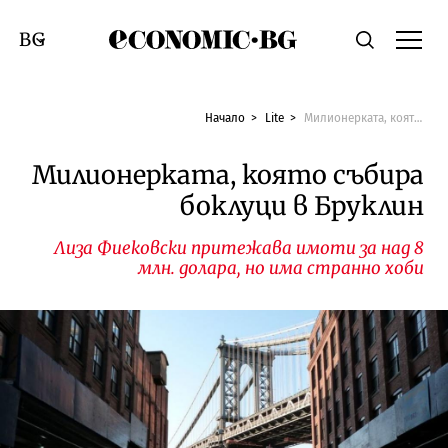
Economic.bg
Търсене
Смяна на език
Начало
Lite
Милионерката, която събира боклуци в Бруклин
Милионерката, която събира
боклуци в Бруклин
Лиза Фиековски притежава имоти за над 8
млн. долара, но има странно хоби