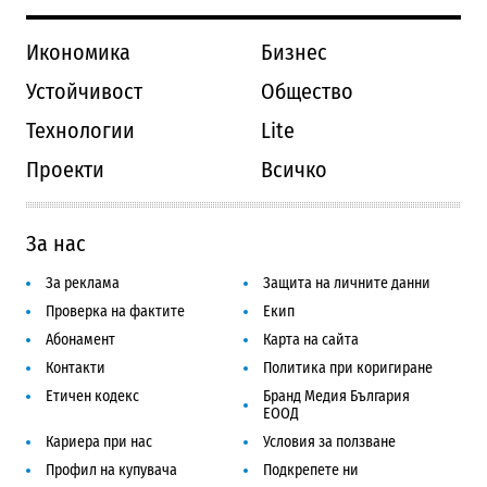
Икономика
Бизнес
Устойчивост
Общество
Технологии
Lite
Проекти
Всичко
За нас
За реклама
Защита на личните данни
Проверка на фактите
Екип
Абонамент
Карта на сайта
Контакти
Политика при коригиране
Етичен кодекс
Бранд Медия България
ЕООД
Кариера при нас
Условия за ползване
Профил на купувача
Подкрепете ни