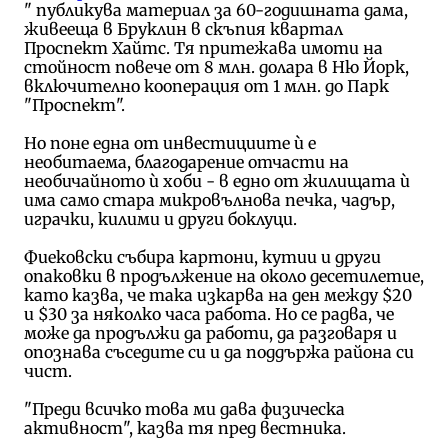
" публикува материал за 60-годишната дама,
живееща в Бруклин в скъпия квартал
Проспект Хайтс. Тя притежава имоти на
стойност повече от 8 млн. долара в Ню Йорк,
включително кооперация от 1 млн. до Парк
"Проспект".
Но поне една от инвестициите ѝ е
необитаема, благодарение отчасти на
необичайното ѝ хоби - в едно от жилищата ѝ
има само стара микровълнова печка, чадър,
играчки, килими и други боклуци.
Фиековски събира картони, кутии и други
опаковки в продължение на около десетилетие,
като казва, че така изкарва на ден между $20
и $30 за няколко часа работа. Но се радва, че
може да продължи да работи, да разговаря и
опознава съседите си и да поддържа района си
чист.
"Преди всичко това ми дава физическа
активност", казва тя пред вестника.