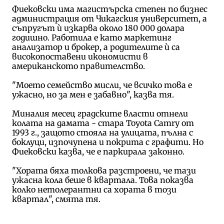
Фиековски има магистърска степен по бизнес
администрация от Чикагския университет, а
съпругът ѝ изкарва около 180 000 долара
годишно. Работила е като маркетинг
анализатор и брокер, а родителите ѝ са
високопоставени икономисти в
американското правителство.
"Моето семейство мисли, че всичко това е
ужасно, но за мен е забавно", казва тя.
Миналия месец градските власти отнели
колата на дамата - стара Toyota Camry от
1993 г., защото стояла на улицата, пълна с
боклуци, изпочупена и покрита с графити. Но
Фиековски казва, че е паркирала законно.
"Хората бяха толкова разстроени, че тази
ужасна кола беше в квартала. Това показва
колко нетолерантни са хората в този
квартал", смята тя.