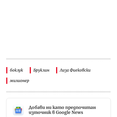
боклук
Бруклин
Лиза Фиековски
милионер
Добави ни като предпочитан
източник в Google News