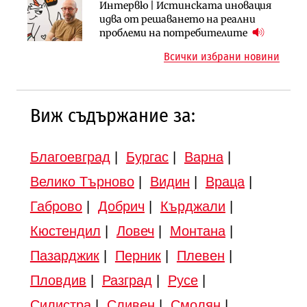
Инфраструктура
Инфраструктура
Интервю | Истинската иновация
АПИ възложи промяната на
Вторият мост над Варненското
идва от решаването на реални
парцеларния план за
езеро става част от бъдещата
проблеми на потребителите
магистралата Русе – Велико
магистрала „Черно море“
Всички избрани новини
Търново
Виж съдържание за:
Благоевград
|
Бургас
|
Варна
|
Велико Търново
|
Видин
|
Враца
|
Габрово
|
Добрич
|
Кърджали
|
Кюстендил
|
Ловеч
|
Монтана
|
Пазарджик
|
Перник
|
Плевен
|
Пловдив
|
Разград
|
Русе
|
Силистра
|
Сливен
|
Смолян
|