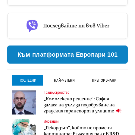
Последвайте ни във Viber
Към платформата Европари 101
ПОСЛЕДНИ
НАЙ-ЧЕТЕНИ
ПРЕПОРЪЧАНИ
Градоустройство
Градоустройство
Инфраструктура
„Комплексно решение“: София
Столична община избра
Проектирането на тунела под
залага на дълг за подобряване на
изпълнител за преместването на
Петрохан ще върви паралелно с
градския транспорт и улиците
трамвайното трасе по бул.
екологичните оценки
„Скобелев“
Иновации
Компании
Инфраструктура
„Рекордът“, който не променя
„Хювефарма“ подписа договор за
Проектирането на тунела под
картината: България пак е в R&D
придобиване на Euroapi Italy