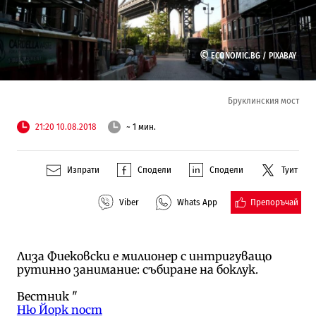
©
ECONOMIC.BG /
PIXABAY
Бруклинския мост
21:20 10.08.2018
~ 1 мин.
Изпрати
Сподели
Сподели
Туит
Препоръчай
Viber
Whats App
Лиза Фиековски е милионер с интригуващо
рутинно занимание: събиране на боклук.
Вестник "
Ню Йорк пост