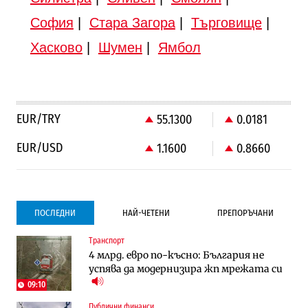
София
|
Стара Загора
|
Търговище
|
Хасково
|
Шумен
|
Ямбол
EUR/TRY
55.1300
0.0181
EUR/USD
1.1600
0.8660
ПОСЛЕДНИ
НАЙ-ЧЕТЕНИ
ПРЕПОРЪЧАНИ
Транспорт
Градоустройство
Компании
4 млрд. евро по-късно: България не
Столична община избра изпълнител за
Vivacom предлага над 150 устройства с
успява да модернизира жп мрежата си
преместването на трамвайното
90% отстъпка през август
трасе по бул. „Скобелев“
09:10
Публични финанси
Компании
Градоустройство