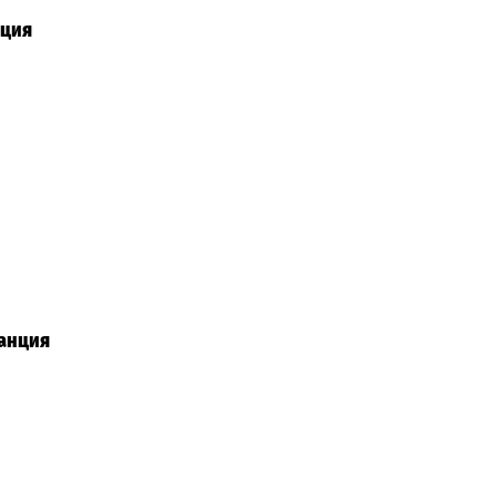
нция
анция