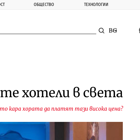
СТ
ОБЩЕСТВО
ТЕХНОЛОГИИ
nomic.bg
Търсене
Смяна на ез
f
Търси
те хотели в света
ето кара хората да платят тази висока цена?