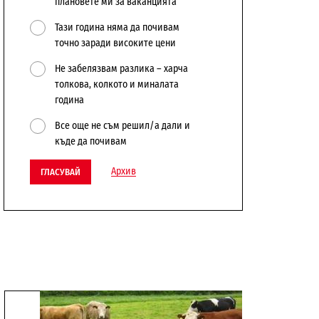
плановете ми за ваканцията
Тази година няма да почивам
точно заради високите цени
Не забелязвам разлика – харча
толкова, колкото и миналата
година
Все още не съм решил/а дали и
къде да почивам
Архив
ГЛАСУВАЙ