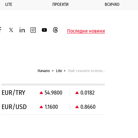
LITE
ПРОЕКТИ
ВСИЧКО
ик
Последни новини
acebook
twitter
linkedin
instagram
youtube
threads
Начало
Lite
Най-скъпите хотели в света
EUR/TRY
54.9800
0.0182
EUR/USD
1.1600
0.8660