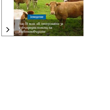
Земеделие
Над 13 млн. лв. отпуснати за
извънредна помощ на
животновъдите
Следваща новина