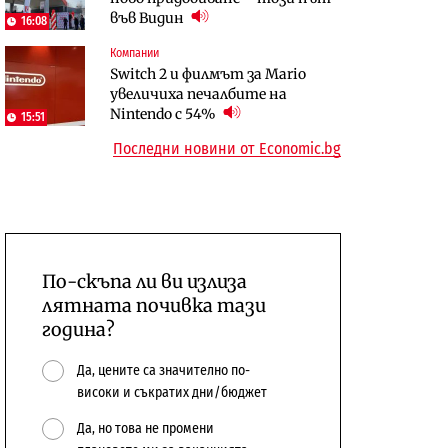
във Видин
откажат напълно от Google
население и все повече сгради
16:08
Компании
Публични финанси
Компании
Switch 2 и филмът за Mario
Общините вече зависят от
А1 отново е лидер при
увеличиха печалбите на
централната власт за 75% от
технологичните компании и
Nintendo с 54%
15:51
бюджетите си
системните интегратори
Последни новини от Economic.bg
По-скъпа ли ви излиза
лятната почивка тази
година?
Да, цените са значително по-
високи и съкратих дни/бюджет
Да, но това не промени