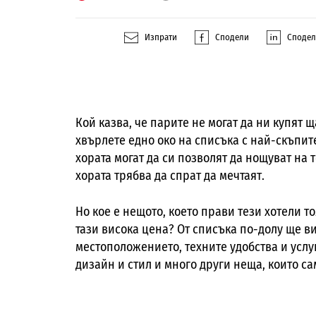
Изпрати
Сподели
Споде
Кой казва, че парите не могат да ни купят 
хвърлете едно око на списъка с най-скъпите
хората могат да си позволят да нощуват на т
хората трябва да спрат да мечтаят.
Но кое е нещото, което прави тези хотели т
тази висока цена? От списъка по-долу ще в
местоположението, техните удобства и услуг
дизайн и стил и много други неща, които са