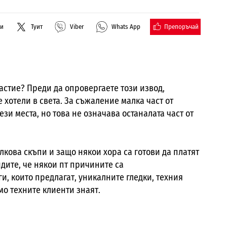
Препоръчай
ли
Туит
Viber
Whats App
щастие? Преди да опровергаете този извод,
 хотели в света. За съжаление малка част от
ези места, но това не означава останалата част от
олкова скъпи и защо някои хора са готови да платят
идите, че някои пт причините са
и, които предлагат, уникалните гледки, техния
мо техните клиенти знаят.