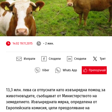
14:02 19.11.2015
~ 2 мин.
Изпрати
Сподели
Сподели
Туит
Препоръчай
Viber
Whats App
13,3 млн. лева са отпуснати като извънредна помощ за
животновъдите, съобщават от Министерството на
земеделието. Извънредната мярка, определена от
Европейската комисия, цели преодоляване на