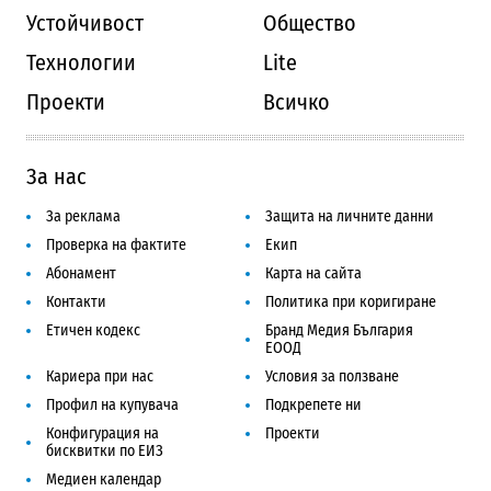
Устойчивост
Общество
Технологии
Lite
Проекти
Всичко
За нас
За реклама
Защита на личните данни
Проверка на фактите
Екип
Абонамент
Карта на сайта
Контакти
Политика при коригиране
Етичен кодекс
Бранд Медия България
ЕООД
Кариера при нас
Условия за ползване
Профил на купувача
Подкрепете ни
Конфигурация на
Проекти
бисквитки по ЕИЗ
Медиен календар