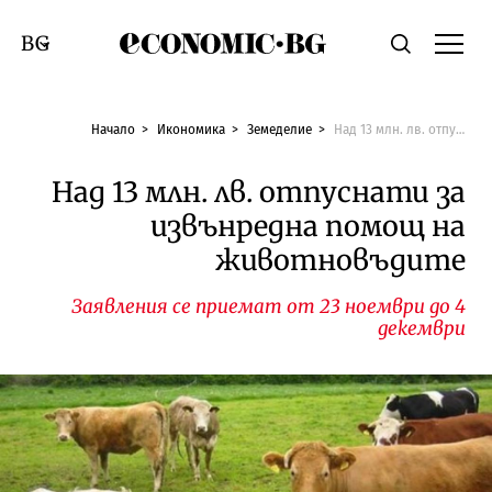
Economic.bg
Търсене
Смяна на език
Начало
Икономика
Земеделие
Над 13 млн. лв. отпуснати за извънредна помощ на животновъдите
Над 13 млн. лв. отпуснати за
извънредна помощ на
животновъдите
Заявления се приемат от 23 ноември до 4
декември