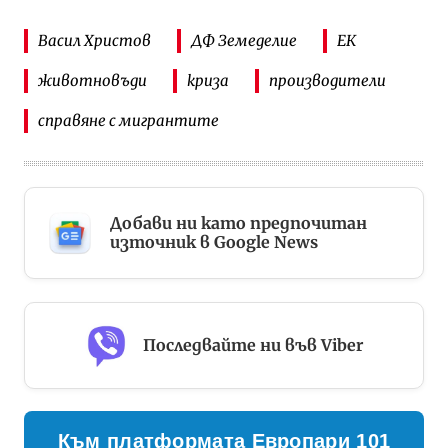
Васил Христов
ДФ Земеделие
ЕК
животновъди
криза
производители
справяне с мигрантите
Добави ни като предпочитан
източник в Google News
Последвайте ни във Viber
Към платформата Европари 101