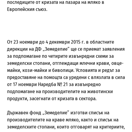
последиците от кризата на пазара на мляко в
Европейския съюз.
От 23 ноември до 4 декември 2015 г. в областните
дирекции на ДФ „Земеделие“ ще се приемат заявления
за подпомагане по четирите извънредни схеми за
земеделски стопани, отглеждащи млечни крави, овце-
майки, кози-майки и биволици. Условията и редът за
предоставяне на помощта са уредени с влязлата в сила
от 17 ноември Наредба № 21 за извънредно
подпомагане на производителите на животински
продукти, засегнати от кризата в сектора.
Държавен фонд „Земеделие” изготви списък на
производителите на краве мляко, както и списък на
земеделските стопани, които отговарят на критериите,