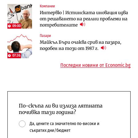
Компании
Публични финанси
Отрасли
Интервю | Истинската иновация идва
Общините вече зависят от
Жилищата в България поскъпват при
от решаването на реални проблеми на
централната власт за 75% от
намаляващо население и все повече
потребителите
бюджетите си
сгради
09:00
Пазари
To:know
Компании
Майкъл Бъри очаква срив на пазара,
Последни дни с обозначаване на цените
А1 отново е лидер при технологичните
подобен на този от 1987 г.
в лева: Какво предстои?
компании и системните интегратори
07:36
Последни новини от Economic.bg
По-скъпа ли ви излиза лятната
почивка тази година?
Да, цените са значително по-високи и
съкратих дни/бюджет