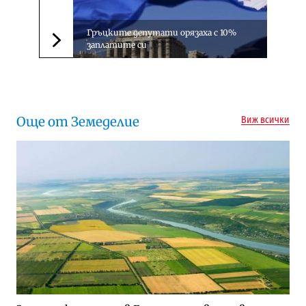
Гръцките депутати орязаха с 10%
заплатите си
Следваща новина
Още от Земеделие
Виж всички