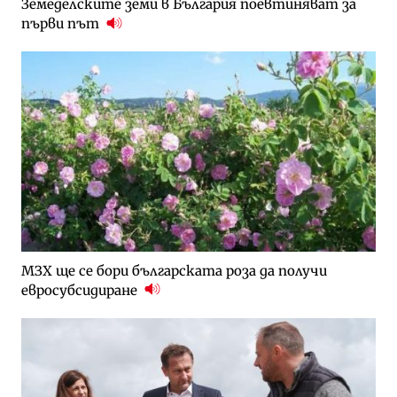
Земеделските земи в България поевтиняват за
първи път
МЗХ ще се бори българската роза да получи
евросубсидиране