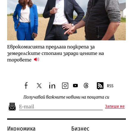
Еврокомисията предлага подкрепа за
земеделските стопани заради цените на
торовете
RSS
facebook
twitter
linkedin
instagram
youtube
threads
Получавай важните новини на пощата си
Запиши ме
Икономика
Бизнес