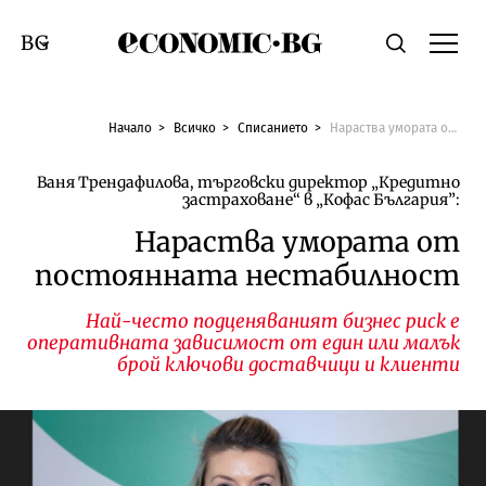
Economic.bg
Търсене
Смяна на език
Начало
Всичко
Списанието
Нараства умората от постоянната нестабилност
Ваня Трендафилова, търговски директор „Кредитно
застраховане“ в „Кофас България”:
Нараства умората от
постоянната нестабилност
Най-често подценяваният бизнес риск е
оперативната зависимост от един или малък
брой ключови доставчици и клиенти