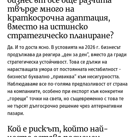
бизнесът все още разчита
твърде много на
краткосрочна адаптация,
вместо на истинско
стратегическо планиране?
Да. И то доста ясно. В условията на 2026 г. бизнесът
продължава да реагира „ден за ден“, вместо да гради
стратегическа устойчивост. Това се дължи на
нарастващата умора от постоянната нестабилност -
бизнесът буквално „привиква“ към несигурността.
Наблюдаваме все по-голяма предпазливост от страна
на компаниите, особено при експорт към конкретни
„горещи“ точки на света, но същевременно с това те
не търсят дългосрочно решение чрез алтернативни
пазари.
Кой е рискът, който най-