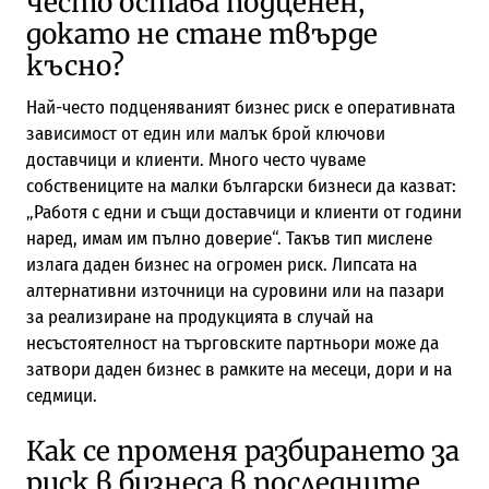
често остава подценен,
докато не стане твърде
късно?
Най-често подценяваният бизнес риск е оперативната
зависимост от един или малък брой ключови
доставчици и клиенти. Много често чуваме
собствениците на малки български бизнеси да казват:
„Работя с едни и същи доставчици и клиенти от години
наред, имам им пълно доверие“. Такъв тип мислене
излага даден бизнес на огромен риск. Липсата на
алтернативни източници на суровини или на пазари
за реализиране на продукцията в случай на
несъстоятелност на търговските партньори може да
затвори даден бизнес в рамките на месеци, дори и на
седмици.
Как се променя разбирането за
риск в бизнеса в последните