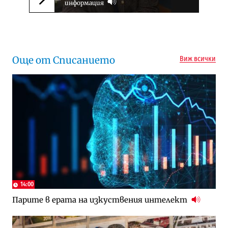
информация
Следваща новина
Още от Списанието
Виж всички
14:00
Парите в ерата на изкуствения интелект