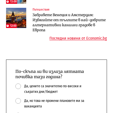
13:00
Енергетика
Регулации
Пътешествия
АЕЦ „Козлодуй“ ще работи само още
Лекарствата за редки болести
Забравете Венеция и Амстердам:
няколко седмици, ако сушата продължи
попадат в капан на обществените
Избягайте от тълпите в най-добрите
поръчки?
алтернативни канални градове в
12:00
Европа
Последни новини от Economic.bg
По-скъпа ли ви излиза лятната
почивка тази година?
Да, цените са значително по-високи и
съкратих дни/бюджет
Да, но това не промени плановете ми за
ваканцията