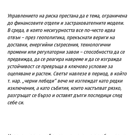
Управлението на риска престана да е тема, ограничена
до финансовите отдели и застрахователните модели.
В среда, в която несигурността все по-често идва
отвън – през геополитика, прекъснати вериги на
доставки, енергийни сътресения, технологични
промени или регулаторни завои – способността да се
предвижда, да се реагира навреме и да се изгражда
устойчивост се превръща в ключово условие за
оцеляване и растеж. Светът навлезе в период, в който
т. нар. „черни лебеди“ вече не изглеждат като редки
изключения, а като събития, които настъпват рязко,
разгръщат се бързо и оставят дълги последици след
себе си.