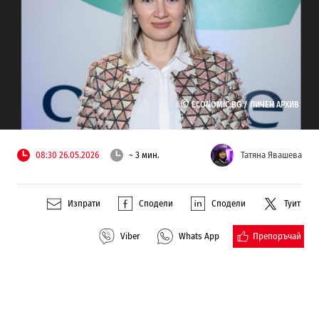
©
ECONOMIC.BG /
ЛИЧЕН АРХИВ
08:30 26.05.2026
~ 3 мин.
Татяна Явашева
Изпрати
Сподели
Сподели
Туит
Препоръчай
Viber
Whats App