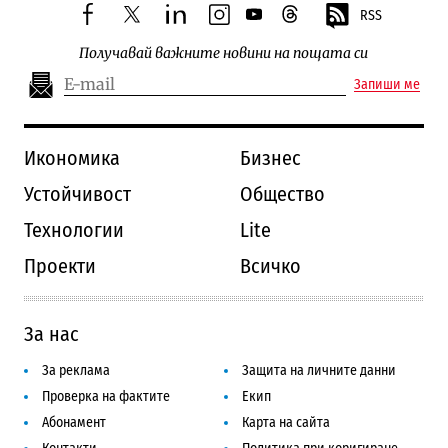
RSS
facebook
twitter
linkedin
instagram
youtube
threads
Получавай важните новини на пощата си
Запиши ме
Икономика
Бизнес
Устойчивост
Общество
Технологии
Lite
Проекти
Всичко
За нас
За реклама
Защита на личните данни
Проверка на фактите
Екип
Абонамент
Карта на сайта