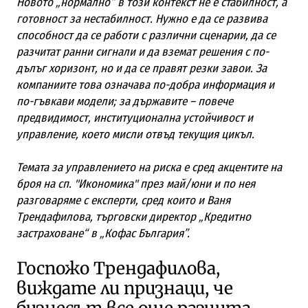
Новото „нормално“ в този контекст не е стабилност, а
готовност за нестабилност. Нужно е да се развива
способност да се работи с различни сценарии, да се
разчитат ранни сигнали и да вземат решения с по-
дълъг хоризонт, но и да се правят резки завои. За
компаниите това означава по-добра информация и
по-гъвкави модели; за държавите – повече
предвидимост, институционална устойчивост и
управление, което мисли отвъд текущия цикъл.
Темата за управлението на риска е сред акцентите на
броя на сп. "Икономика" през май/юни и по нея
разговаряме с експерти, сред които и Ваня
Трендафилова, търговски директор „Кредитно
застраховане“ в „Кофас България”.
Госпожо Трендафилова,
виждате ли признаци, че