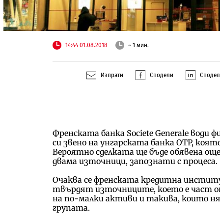
14:44 01.08.2018
~ 1 мин.
Изпрати
Сподели
Споде
Френската банка Societe Generale води 
си звено на унгарската банка OTP, коят
Вероятно сделката ще бъде обявена ощ
двама източници, запознати с процеса.
Очаква се френската кредитна институц
твърдят източниците, което е част о
на по-малки активи и такива, които н
групата.