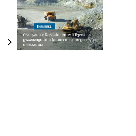
Политика
Свързани с Ковачки фирми взеха
дългогодишни концесии за медна руда
и въглища
Следваща новина