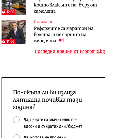
които влакът е по-бърз от
сушата продължи
предстои?
самолета
12:00
Енергетика
Компании
Списанието
Държавният ТЕЦ „Марица
„Ендуросат“ ще строи огромен
Реформите са маратон на
изток 2“ работи с 5 блока
космически и отбранителен
волята, а не спринт на
център в Доброславци
емоцията
11:00
Последни новини от Economic.bg
По-скъпа ли ви излиза
лятната почивка тази
година?
Да, цените са значително по-
високи и съкратих дни/бюджет
Да, но това не промени