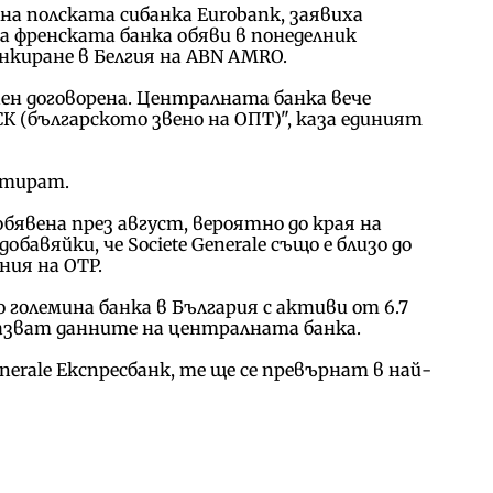
а полската сибанка Eurobank, заявиха
а френската банка обяви в понеделник
нкиране в Белгия на ABN AMRO.
пен договорена. Централната банка вече
К (българското звено на ОПТ)", каза единият
ентират.
обявена през август, вероятно до края на
бавяйки, че Societe Generale също е близо до
ния на OTP.
по големина банка в България с активи от 6.7
оказват данните на централната банка.
enerale Експресбанк, те ще се превърнат в най-