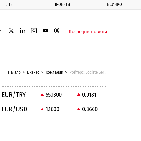
LITE
ПРОЕКТИ
ВСИЧКО
ик
Последни новини
acebook
twitter
linkedin
instagram
youtube
threads
Начало
Бизнес
Компании
Ройтерс: Societe Generale е близо до продажбата на банката си в България
EUR/TRY
55.1300
0.0181
EUR/USD
1.1600
0.8660