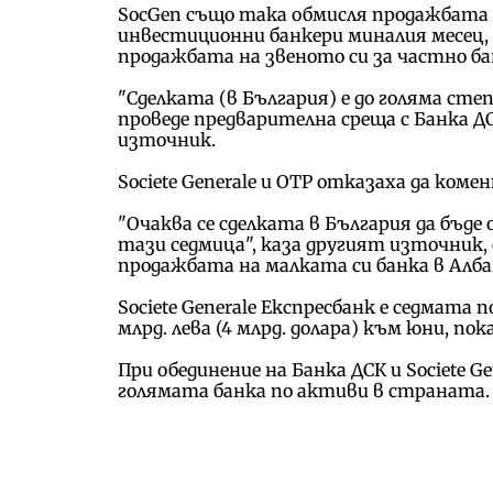
SocGen също така обмисля продажбата н
инвестиционни банкери миналия месец, 
продажбата на звеното си за частно ба
"Сделката (в България) е до голяма сте
проведе предварителна среща с Банка ДС
източник.
Societe Generale и OTP отказаха да ком
"Очаква се сделката в България да бъде 
тази седмица", каза другият източник, до
продажбата на малката си банка в Алба
Societe Generale Експресбанк е седмата 
млрд. лева (4 млрд. долара) към юни, п
При обединение на Банка ДСК и Societe G
голямата банка по активи в страната.