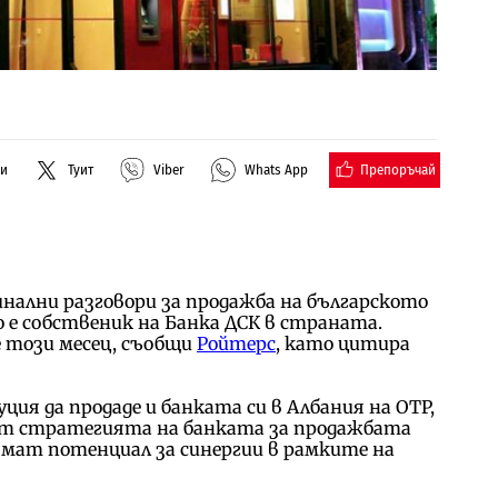
Препоръчай
ли
Туит
Viber
Whats App
финални разговори за продажба на българското
о е собственик на Банка ДСК в страната.
е този месец, съобщи
Ройтерс
, като цитира
ия да продаде и банката си в Албания на OTP,
т стратегията на банката за продажбата
ямат потенциал за синергии в рамките на