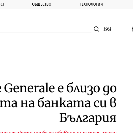
СТ
ОБЩЕСТВО
ТЕХНОЛОГИИ
nomic.bg
Търсене
Смяна на ез
f
Търси
 Generale е близо до
та на банката си в
България
но сделката ще бъде обявена още този месец