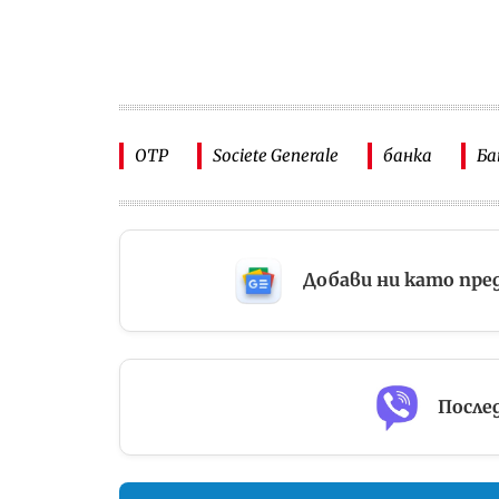
OTP
Societe Generale
банка
Ба
Добави ни като пре
Послед