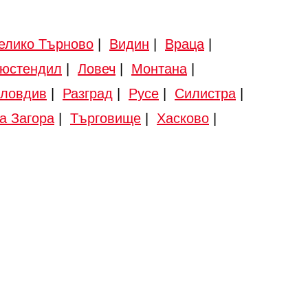
елико Търново
|
Видин
|
Враца
|
юстендил
|
Ловеч
|
Монтана
|
ловдив
|
Разград
|
Русе
|
Силистра
|
а Загора
|
Търговище
|
Хасково
|