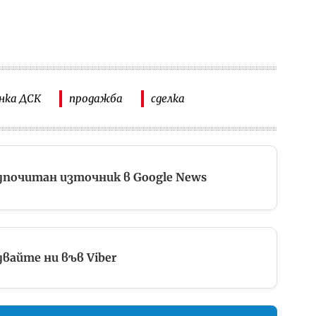
нка ДСК
продажба
сделка
дпочитан източник в Google News
вайте ни във Viber