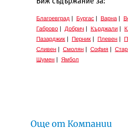
Виж съдържание за:
Благоевград
|
Бургас
|
Варна
|
В
Габрово
|
Добрич
|
Кърджали
|
К
Пазарджик
|
Перник
|
Плевен
|
П
Сливен
|
Смолян
|
София
|
Стар
Шумен
|
Ямбол
Още от Компании