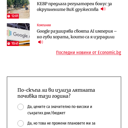
КЕВР предлага регулаторен бонус за
Общините вече зависят от
Жилищата в България поскъпват при
окрупнените ВиК дружества
централната власт за 75% от
намаляващо население и все повече
бюджетите си
сгради
12:01
Компании
To:know
Компании
Google разширява своята AI империя –
Последни дни с обозначаване на цените
А1 отново е лидер при технологичните
но губи хората, които са я изградили
в лева: Какво предстои?
компании и системните интегратори
10:41
Последни новини от Economic.bg
По-скъпа ли ви излиза лятната
почивка тази година?
Да, цените са значително по-високи и
съкратих дни/бюджет
Да, но това не промени плановете ми за