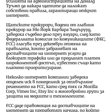
усилията на администрацията на Доналд
Тръмп да накара щатите да наложат
собствени правила, гарантиращи открит
интернет.
Щатските прокурори, водени от главния
прокурор на Ню Йорк Барбара Ъндърууд,
заведоха съдебно дело през януари, след като
Федералната комисия по комуникациите (ФКС,
FCC) гласува през декември отмяна на
правилата, които забраняват на
доставчиците на интернет услуги да
блокират трафика или да предлагат платен
широколентов достъп, известен също като
платено приоритизиране.
Няколко интернет компании заведоха
отделен иск в понеделник за отхвърляне
решението на FCC, като сред тях са Mozilla
Corp, Vimeo Inc, Etsy Inc и многобройни групи за
защита на медиите и технологиите.
FCC даде правомощия на доставчиците на
интернет да преработят начина, по който