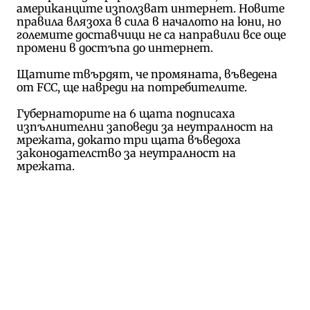
американците използват интернет. Новите
правила влязоха в сила в началото на юни, но
големите доставчици не са направили все още
промени в достъпа до интернет.
Щатите твърдят, че промяната, въведена
от FCC, ще навреди на потребителите.
Губернаторите на 6 щата подписаха
изпълнителни заповеди за неутралност на
мрежата, докато три щата въведоха
законодателство за неутралност на
мрежата.