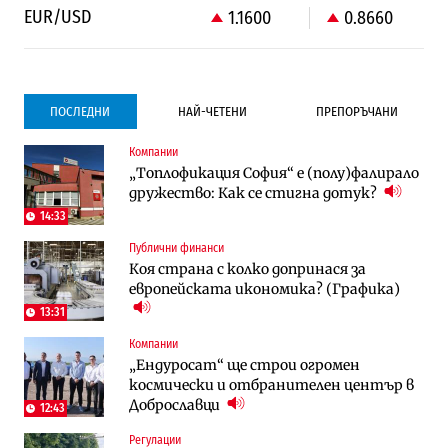
EUR/USD
1.1600
0.8660
ПОСЛЕДНИ
НАЙ-ЧЕТЕНИ
ПРЕПОРЪЧАНИ
Компании
Градоустройство
Компании
„Топлофикация София“ e (полу)фалирало
Столична община избра изпълнител за
Vivacom предлага над 150 устройства с
дружество: Как се стигна дотук?
преместването на трамвайното
90% отстъпка през август
трасе по бул. „Скобелев“
14:33
Публични финанси
Компании
To:know
Коя страна с колко допринася за
Vivacom предлага над 150 устройства с
Последни дни с обозначаване на цените
европейската икономика? (Графика)
90% отстъпка през август
в лева: Какво предстои?
13:31
Компании
Енергетика
To:know
„Ендуросат“ ще строи огромен
АЕЦ „Козлодуй“ ще работи само още
Какво се променя в България от 1
космически и отбранителен център в
няколко седмици, ако сушата продължи
август?
Доброславци
12:43
Регулации
Публични финанси
Отрасли