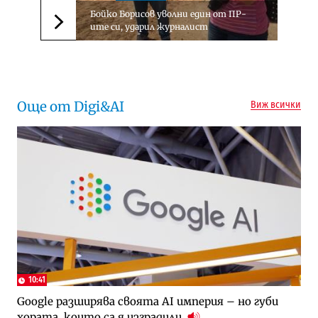
Бойко Борисов уволни един от ПР-
ите си, ударил журналист
Следваща новина
Още от Digi&AI
Виж всички
10:41
Google разширява своята AI империя – но губи
хората, които са я изградили