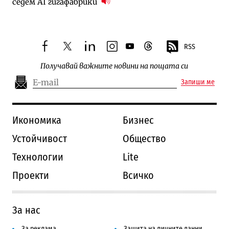
седем AI гигафабрики
RSS
facebook
twitter
linkedin
instagram
youtube
threads
Получавай важните новини на пощата си
Запиши ме
Икономика
Бизнес
Устойчивост
Общество
Технологии
Lite
Проекти
Всичко
За нас
За реклама
Защита на личните данни