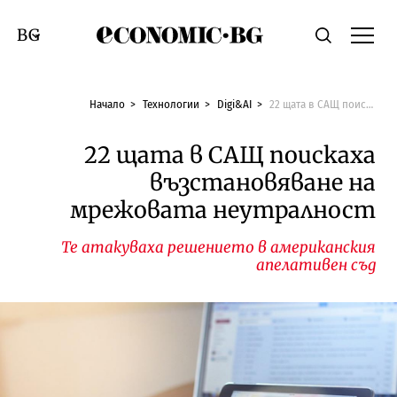
Economic.bg
Търсене
Смяна на език
Начало
Технологии
Digi&AI
22 щата в САЩ поискаха възстановяване на мрежовата неутралност
22 щата в САЩ поискаха
възстановяване на
мрежовата неутралност
Те атакуваха решението в американския
апелативен съд