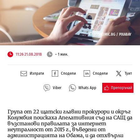
©
ECONOMIC.BG /
PIXABAY
11:26 21.08.2018
~ 1 мин.
Изпрати
Сподели
Сподели
Туит
Препоръчай
Viber
Whats App
Група от 22 щатски главни прокурори и окръг
Колумбия поискаха Апелативния съд на САЩ да
възстанови правилата за интернет
неутралност от 2015 г., въведени от
администрацията на Обама, и да отхвърли