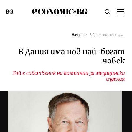
Economic.bg
Търсене
Смяна на език
Начало
В Дания има нов най-богат човек
В Дания има нов най-богат
човек
Той е собственик на компании за медицински
изделия