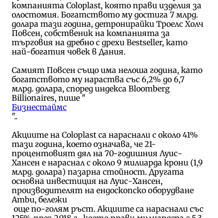
компанията Coloplast, която прави изделия за
олостомия. Богатството му достига 7 млрд.
долара тази година, детронирайки Троелс Холч
Повсен, собственик на компанията за
търговия на дребно с дрехи Bestseller, като
най-богатия човек в Дания.
Самият Повсен също има нелоша година, като
богатството му нараства със 6,2% до 6,7
млрд. долара, според индекса Bloomberg
Billionaires, пише "
Бизнестаймс
"..
Акциите на Coloplast са нараснали с около 41%
тази година, което означава, че 21-
процентовият дял на 70-годишния Луис-
Хансен е нараснал с около 9 милиарда крони (1,9
млрд. долара) пазарна стойност. Другата
основна инвестиция на Луис-Хансен,
производителят на ендоскопско оборудване
Ambu, бележи
още по-голям ръст. Акциите са нараснали със
125% през 2018 г., което прави милиардера с 5,3