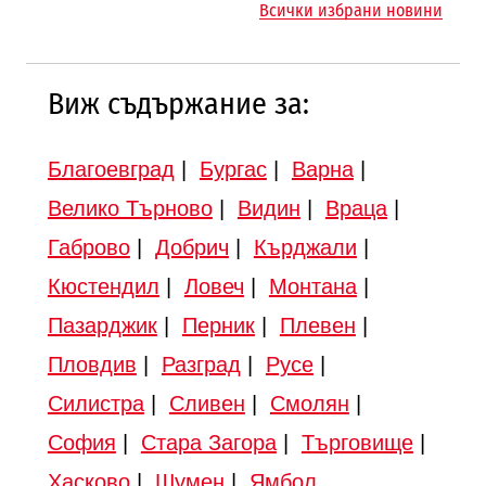
Всички избрани новини
Търново
Виж съдържание за:
Благоевград
|
Бургас
|
Варна
|
Велико Търново
|
Видин
|
Враца
|
Габрово
|
Добрич
|
Кърджали
|
Кюстендил
|
Ловеч
|
Монтана
|
Пазарджик
|
Перник
|
Плевен
|
Пловдив
|
Разград
|
Русе
|
Силистра
|
Сливен
|
Смолян
|
София
|
Стара Загора
|
Търговище
|
Хасково
|
Шумен
|
Ямбол