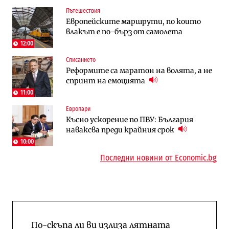
Пътешествия
Компании
Енергетика
Европейските маршрути, по които
„Ендуросат“ ще строи огромен
Държавният ТЕЦ „Марица изток 2“
влакът е по-бърз от самолета
космически и отбранителен център в
работи с 5 блока
Доброславци
12:00
Списанието
Енергетика
To:know
Реформите са маратон на волята, а не
АЕЦ „Козлодуй“ ще работи само още
Последни дни с обозначаване на цените
спринт на емоцията
няколко седмици, ако сушата продължи
в лева: Какво предстои?
11:00
Европари
Енергетика
Компании
Късно ускорение по ПВУ: България
Държавният ТЕЦ „Марица изток 2“
„Ендуросат“ ще строи огромен
наваксва преди крайния срок
работи с 5 блока
космически и отбранителен център в
Доброславци
10:00
Последни новини от Economic.bg
По-скъпа ли ви излиза лятната