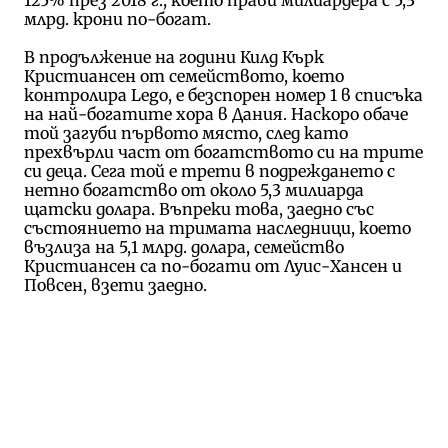
млрд. крони по-богат.
В продължение на години Килд Кърк
Кристиансен от семейството, което
контролира Lego, е безспорен номер 1 в списъка
на най-богатите хора в Дания. Наскоро обаче
той загуби първото място, след като
прехвърли част от богатството си на трите
си деца. Сега той е трети в подреждането с
нетно богатство от около 5,3 милиарда
щатски долара. Въпреки това, заедно със
състоянието на тримата наследници, което
възлиза на 5,1 млрд. долара, семейство
Кристиансен са по-богати от Луис-Хансен и
Повсен, взети заедно.