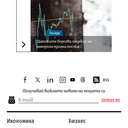
Пазари
Щатските борсови индекси не
намериха единна посока
Следваща новина
RSS
facebook
twitter
linkedin
instagram
youtube
threads
Получавай важните новини на пощата си
Запиши ме
Икономика
Бизнес