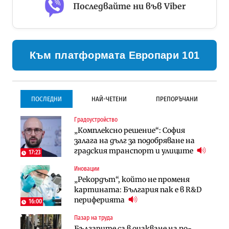
Последвайте ни във Viber
Към платформата Европари 101
ПОСЛЕДНИ
НАЙ-ЧЕТЕНИ
ПРЕПОРЪЧАНИ
Градоустройство
Градоустройство
Инфраструктура
„Комплексно решение“: София
Столична община избра
Проектирането на тунела под
залага на дълг за подобряване на
изпълнител за преместването на
Петрохан ще върви паралелно с
градския транспорт и улиците
трамвайното трасе по бул.
екологичните оценки
17:23
„Скобелев“
Иновации
Компании
Инфраструктура
„Рекордът“, който не променя
„Хювефарма“ подписа договор за
Проектирането на тунела под
картината: България пак е в R&D
придобиване на Euroapi Italy
Петрохан ще върви паралелно с
периферията
16:00
екологичните оценки
Пазар на труда
Финанси
Инфраструктура
Българите са в очакване на по-
RATE | Българският