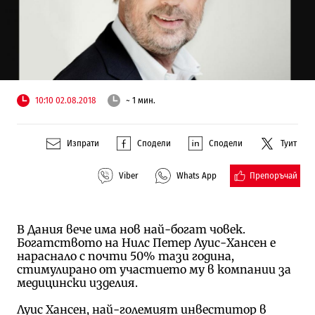
10:10 02.08.2018
~ 1 мин.
Изпрати
Сподели
Сподели
Туит
Препоръчай
Viber
Whats App
В Дания вече има нов най-богат човек.
Богатството на Нилс Петер Луис-Хансен е
нараснало с почти 50% тази година,
стимулирано от участието му в компании за
медицински изделия.
Луис Хансен, най-големият инвеститор в