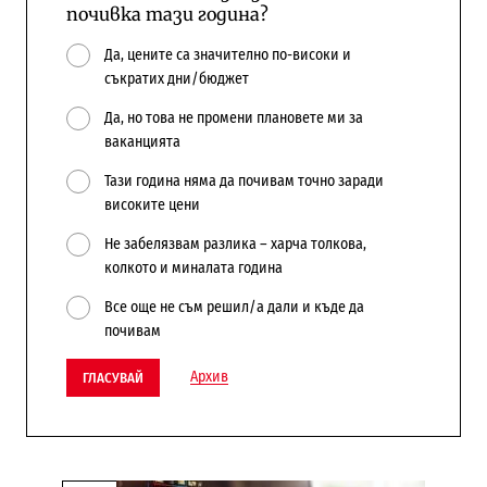
почивка тази година?
Да, цените са значително по-високи и
съкратих дни/бюджет
Да, но това не промени плановете ми за
ваканцията
Тази година няма да почивам точно заради
високите цени
Не забелязвам разлика – харча толкова,
колкото и миналата година
Все още не съм решил/а дали и къде да
почивам
Архив
ГЛАСУВАЙ