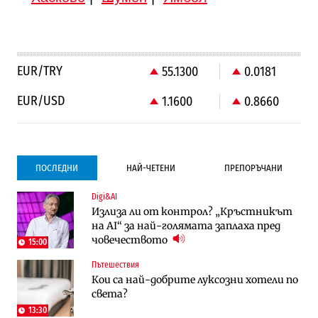
EUR/TRY
55.1300
0.0181
EUR/USD
1.1600
0.8660
ПОСЛЕДНИ
НАЙ-ЧЕТЕНИ
ПРЕПОРЪЧАНИ
Digi&AI
Градоустройство
Компании
Излиза ли от контрол? „Кръстникът
Столична община избра изпълнител за
Vivacom предлага над 150 устройства с
на AI“ за най-голямата заплаха пред
преместването на трамвайното
90% отстъпка през август
човечеството
трасе по бул. „Скобелев“
15:00
Пътешествия
Компании
Градоустройство
Кои са най-добрите луксозни хотели по
Vivacom предлага над 150 устройства с
Столична община избра изпълнител за
света?
90% отстъпка през август
преместването на трамвайното
трасе по бул. „Скобелев“
13:30