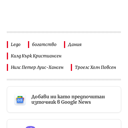
Lego
богатство
Дания
Килд Кърк Кристиансен
Нилс Петер Луис-Хансен
Троелс Холч Повсен
Добави ни като предпочитан
източник в Google News