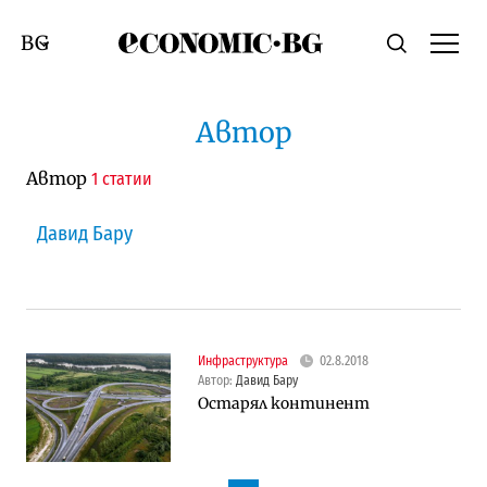
Economic.bg
Търсене
Смяна на език
Автор
Автор
1 статии
Давид Бару
Инфраструктура
02.8.2018
Автор:
Давид Бару
Остарял континент