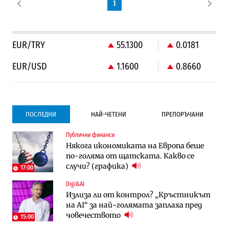
1
EUR/TRY
55.1300
0.0181
EUR/USD
1.1600
0.8660
ПОСЛЕДНИ
НАЙ-ЧЕТЕНИ
ПРЕПОРЪЧАНИ
Публични финанси
Градоустройство
Компании
Някога икономиката на Европа беше
Столична община избра изпълнител за
Vivacom предлага над 150 устройства с
по-голяма от щатската. Какво се
преместването на трамвайното
90% отстъпка през август
случи? (графика)
трасе по бул. „Скобелев“
17:00
Digi&AI
Компании
Градоустройство
Излиза ли от контрол? „Кръстникът
Vivacom предлага над 150 устройства с
Столична община избра изпълнител за
на AI“ за най-голямата заплаха пред
90% отстъпка през август
преместването на трамвайното
човечеството
трасе по бул. „Скобелев“
15:00