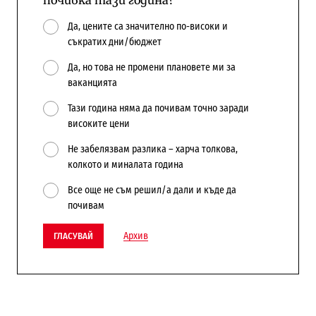
почивка тази година?
Да, цените са значително по-високи и
съкратих дни/бюджет
Да, но това не промени плановете ми за
ваканцията
Тази година няма да почивам точно заради
високите цени
Не забелязвам разлика – харча толкова,
колкото и миналата година
Все още не съм решил/а дали и къде да
почивам
Архив
ГЛАСУВАЙ