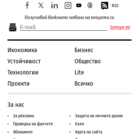
RSS
facebook
twitter
linkedin
instagram
youtube
threads
Получавай важните новини на пощата си
Запиши ме
Икономика
Бизнес
Устойчивост
Общество
Технологии
Lite
Проекти
Всичко
За нас
За реклама
Защита на личните данни
Проверка на фактите
Екип
Абонамент
Карта на сайта