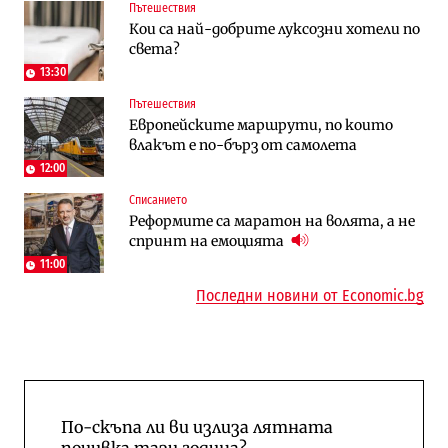
Пътешествия
Компании
Енергетика
Кои са най-добрите луксозни хотели по
„Ендуросат“ ще строи огромен
Държавният ТЕЦ „Марица изток 2“
света?
космически и отбранителен център в
работи с 5 блока
Доброславци
13:30
Пътешествия
Енергетика
Компании
Европейските маршрути, по които
Държавният ТЕЦ „Марица изток 2“
„Ендуросат“ ще строи огромен
влакът е по-бърз от самолета
работи с 5 блока
космически и отбранителен център в
Доброславци
12:00
Списанието
Енергетика
Регулации
Реформите са маратон на волята, а не
АЕЦ „Козлодуй“ ще работи само още
Лекарствата за редки болести
спринт на емоцията
няколко седмици, ако сушата продължи
попадат в капан на обществените
поръчки?
11:00
Последни новини от Economic.bg
По-скъпа ли ви излиза лятната