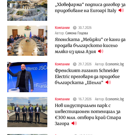
„Хювефарма“ подписа договор за
придобиване на Euroapi Italy
Компании
30.7.2026
Автор:
Симона Гоцова
Японската „Мейджи“ се кани да
продава българското кисело
мляко из цяла Азия
Компании
29.7.2026
Автор:
Economic.bg
Френският гигант Schneider
Electric преговаря да придобие
българската „Шелли“
Компании
16.7.2026
Автор:
Economic.bg
Нов индустриален парк с
инвестиционен потенциал за
€300 млн. отвори край Стара
Загора