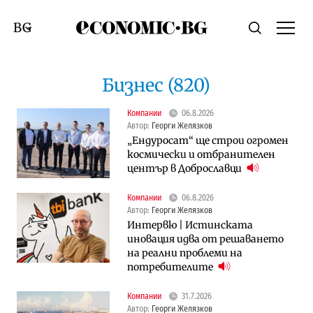
Economic.bg
Търсене
Смяна на език
Бизнес (820)
Компании
06.8.2026
Автор:
Георги Желязков
„Ендуросат“ ще строи огромен
космически и отбранителен
център в Доброславци
Компании
06.8.2026
Автор:
Георги Желязков
Интервю | Истинската
иновация идва от решаването
на реални проблеми на
потребителите
Компании
31.7.2026
Автор:
Георги Желязков