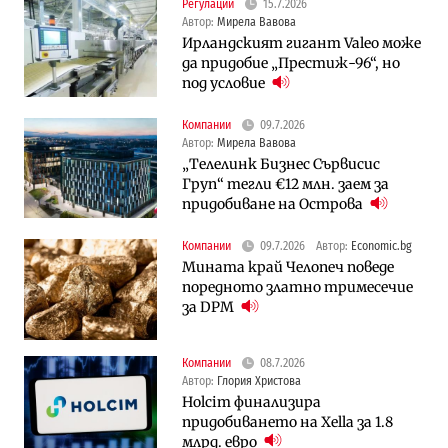
Регулации
15.7.2026
Автор:
Мирела Вавова
Ирландският гигант Valeo може
да придобие „Престиж-96“, но
под условие
Компании
09.7.2026
Автор:
Мирела Вавова
„Телелинк Бизнес Сървисис
Груп“ тегли €12 млн. заем за
придобиване на Острова
Компании
09.7.2026
Автор:
Economic.bg
Мината край Челопеч поведе
поредното златно тримесечие
за DPM
Компании
08.7.2026
Автор:
Глория Христова
Holcim финализира
придобиването на Xella за 1.8
млрд. евро