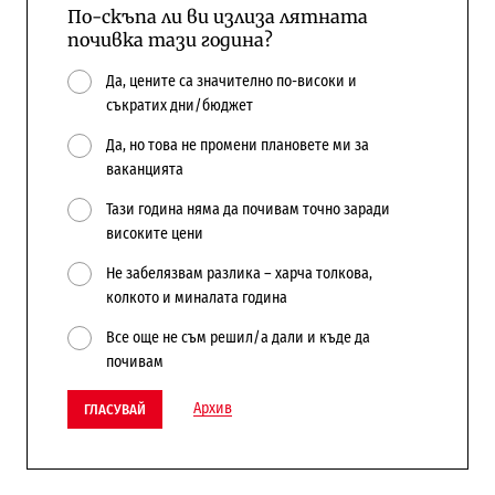
По-скъпа ли ви излиза лятната
почивка тази година?
Да, цените са значително по-високи и
съкратих дни/бюджет
Да, но това не промени плановете ми за
ваканцията
Тази година няма да почивам точно заради
високите цени
Не забелязвам разлика – харча толкова,
колкото и миналата година
Все още не съм решил/а дали и къде да
почивам
Архив
ГЛАСУВАЙ