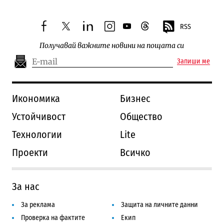
RSS
facebook
twitter
linkedin
instagram
youtube
threads
Получавай важните новини на пощата си
Запиши ме
Икономика
Бизнес
Устойчивост
Общество
Технологии
Lite
Проекти
Всичко
За нас
За реклама
Защита на личните данни
Проверка на фактите
Екип