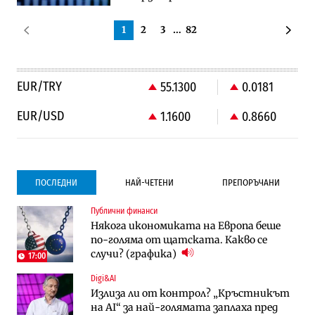
1
2
3
…
82
EUR/TRY
55.1300
0.0181
EUR/USD
1.1600
0.8660
ПОСЛЕДНИ
НАЙ-ЧЕТЕНИ
ПРЕПОРЪЧАНИ
Публични финанси
Градоустройство
Компании
Някога икономиката на Европа беше
Столична община избра изпълнител за
Vivacom предлага над 150 устройства с
по-голяма от щатската. Какво се
преместването на трамвайното
90% отстъпка през август
случи? (графика)
трасе по бул. „Скобелев“
17:00
Digi&AI
Компании
Градоустройство
Излиза ли от контрол? „Кръстникът
Vivacom предлага над 150 устройства с
Столична община избра изпълнител за
на AI“ за най-голямата заплаха пред
90% отстъпка през август
преместването на трамвайното