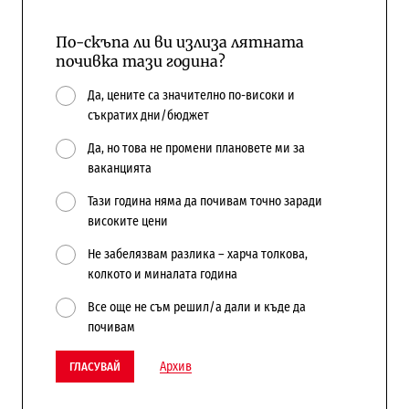
По-скъпа ли ви излиза лятната
почивка тази година?
Да, цените са значително по-високи и
съкратих дни/бюджет
Да, но това не промени плановете ми за
ваканцията
Тази година няма да почивам точно заради
високите цени
Не забелязвам разлика – харча толкова,
колкото и миналата година
Все още не съм решил/а дали и къде да
почивам
Архив
ГЛАСУВАЙ