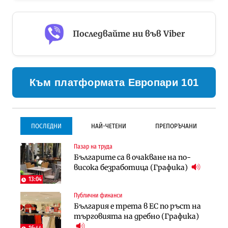
Последвайте ни във Viber
Към платформата Европари 101
ПОСЛЕДНИ
НАЙ-ЧЕТЕНИ
ПРЕПОРЪЧАНИ
Пазар на труда
Градоустройство
Инфраструктура
Българите са в очакване на по-
Столична община избра
Проектирането на тунела под
висока безработица (Графика)
изпълнител за преместването на
Петрохан ще върви паралелно с
трамвайното трасе по бул.
екологичните оценки
13:04
„Скобелев“
Публични финанси
Компании
Инфраструктура
България е трета в ЕС по ръст на
„Хювефарма“ подписа договор за
Проектирането на тунела под
търговията на дребно (Графика)
придобиване на Euroapi Italy
Петрохан ще върви паралелно с