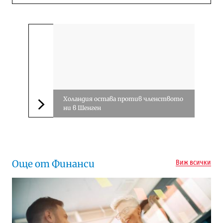
Холандия остава против членството
ни в Шенген
Следваща новина
Още от Финанси
Виж всички