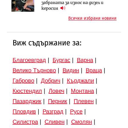
Компании
забраната за износ на дизел и
ръчно управление“ общинската
„Ендуросат“ ще строи огромен
керосин
инвестиционна програма
космически и отбранителен
Всички избрани новини
център в Доброславци
Виж съдържание за:
Благоевград
|
Бургас
|
Варна
|
Велико Търново
|
Видин
|
Враца
|
Габрово
|
Добрич
|
Кърджали
|
Кюстендил
|
Ловеч
|
Монтана
|
Пазарджик
|
Перник
|
Плевен
|
Пловдив
|
Разград
|
Русе
|
Силистра
|
Сливен
|
Смолян
|