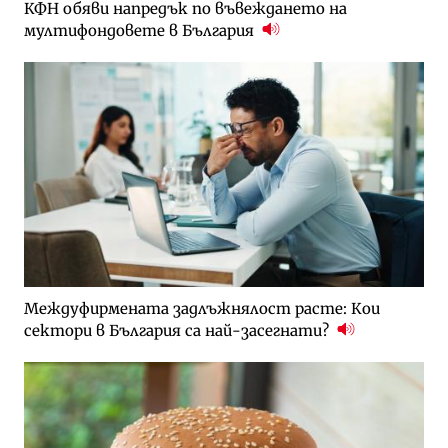
КФН обяви напредък по въвеждането на
мултифондовете в България
Междуфирмената задлъжнялост расте: Кои
сектори в България са най-засегнати?