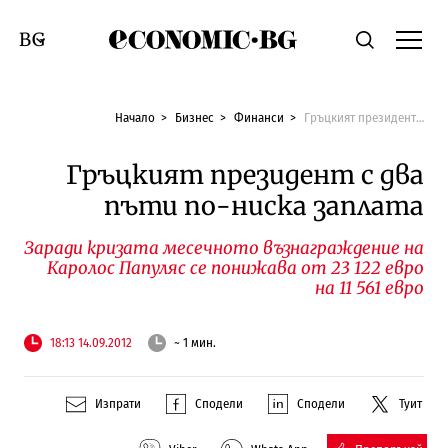
Economic.bg
Търсене
Смяна на език
Начало
Бизнес
Финанси
Гръцкият президент с два пъти по-ниска заплата
Гръцкият президент с два
пъти по-ниска заплата
Заради кризата месечното възнаграждение на
Каролос Папуляс се понижава от 23 122 евро
на 11 561 евро
18:13 14.09.2012
~ 1 мин.
Изпрати
Сподели
Сподели
Туит