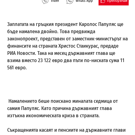
Препоръчай
Viber
Whats App
Заплатата на гръцкия президент Каролос Папуляс ще
бъде намалена двойно. Това предвижда
законопроект, представен от заместник-министърът на
финансите на страната Христос Стаикурас, предаде
РИА Новости. Така на месец държавният глава ще
взима вместо 23 122 евро два пъти по-ниската сума 11
561 евро.
Намалението беше поискано миналата седмица от
самия Папуляс. Като причина държавният глава
изтъкна икономическата криза в страната.
Съкращенията касаят и пенсиите на държавните глави