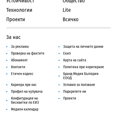
Устойчивост
Общество
Технологии
Lite
Проекти
Всичко
За нас
За реклама
Защита на личните данни
Проверка на фактите
Екип
Абонамент
Карта на сайта
Контакти
Политика при коригиране
Етичен кодекс
Бранд Медия България
ЕООД
Кариера при нас
Условия за ползване
Профил на купувача
Подкрепете ни
Конфигурация на
Проекти
бисквитки по ЕИЗ
Медиен календар