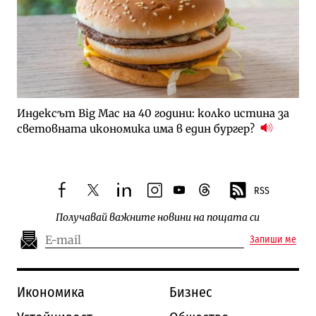
Индексът Big Mac на 40 години: колко истина за
световната икономика има в един бургер?
RSS
facebook
twitter
linkedin
instagram
youtube
threads
Получавай важните новини на пощата си
Запиши ме
Икономика
Бизнес