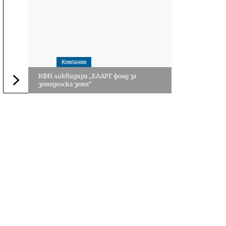
Компании
КФН ликвидира „ЕЛАРГ фонд за
земеделска земя“
Следваща новина