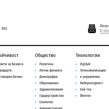
Полу
RSS
ойчивост
Общество
Технологии
вети за бизнеса
Политика
Digi&AI
тандарти
Лични финанси
Телекомуникации
говорен бизнес
Демография
е-управление
Образование
Киберсигурност
Здравеопазване
Хай-тек
Градоустройство
Финтех
Екология
Администрация