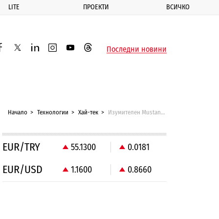
LITE
ПРОЕКТИ
ВСИЧКО
ик
Последни новини
acebook
twitter
linkedin
instagram
youtube
threads
Начало
Технологии
Хай-тек
Изумителен Mustang Red Tails Edition от Ford
EUR/TRY
55.1300
0.0181
EUR/USD
1.1600
0.8660