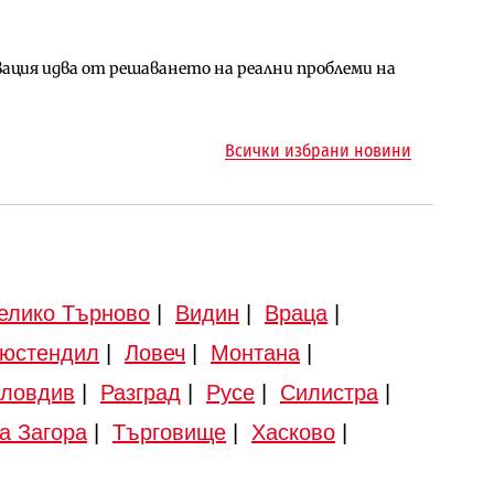
ция идва от решаването на реални проблеми на
арцеларния план за магистралата Русе – Велико
ото езеро става част от бъдещата магистрала
Всички избрани новини
елико Търново
|
Видин
|
Враца
|
юстендил
|
Ловеч
|
Монтана
|
ловдив
|
Разград
|
Русе
|
Силистра
|
а Загора
|
Търговище
|
Хасково
|