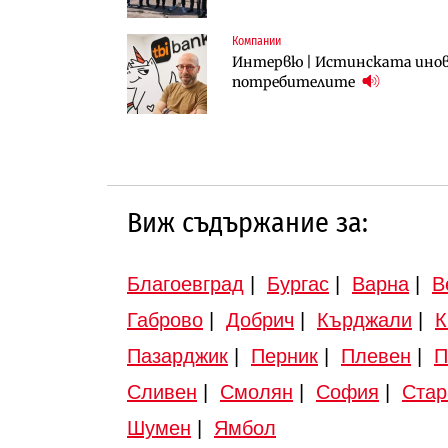
Компании
Инфраструктура
Инфраструктура
Интервю | Истинската инова
АПИ възложи промяната на п
Вторият мост над Варненск
потребителите
Търново
„Черно море“
Виж съдържание за:
Благоевград
|
Бургас
|
Варна
|
В
Габрово
|
Добрич
|
Кърджали
|
К
Пазарджик
|
Перник
|
Плевен
|
П
Сливен
|
Смолян
|
София
|
Стар
Шумен
|
Ямбол