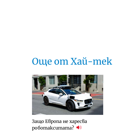
Още от Хай-тек
Защо Европа не харесва
роботакситата?