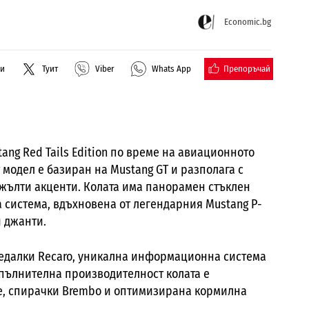
Economic.bg
Препоръчай
ли
Туит
Viber
Whats App
ang Red Tails Edition по време на авиационното
 модел е базиран на Mustang GT и разполага с
жълти акценти. Колата има панорамен стъклен
 система, вдъхновена от легендарния Mustang P-
и джанти.
седалки Recaro, уникална информационна система
пълнителна производителност колата е
e, спирачки Brembo и оптимизирана кормилна