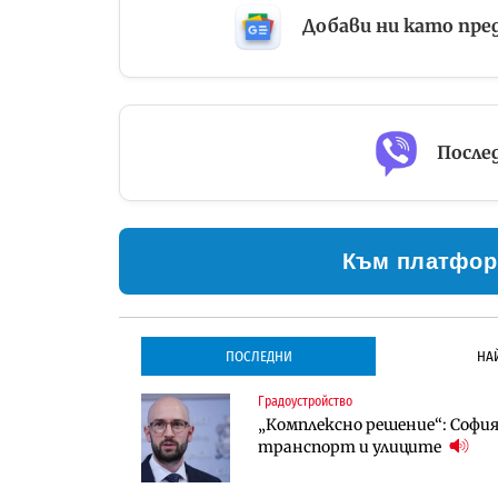
Добави ни като пре
Послед
Към платфор
ПОСЛЕДНИ
НА
Градоустройство
Градоустройство
Инфраструктура
„Комплексно решение“: София 
Столична община избра изп
Проектирането на тунела по
транспорт и улиците
трасе по бул. „Скобелев“
оценки