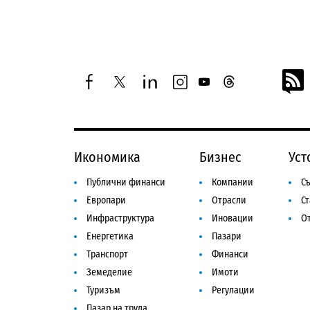
facebook
twitter
linkedin
instagram
youtube
threads
Икономика
Бизнес
Уст
Публични финанси
Компании
Съ
Европари
Отрасли
С
Инфраструктура
Иновации
От
Енергетика
Пазари
Транспорт
Финанси
Земеделие
Имоти
Туризъм
Регулации
Пазар на труда