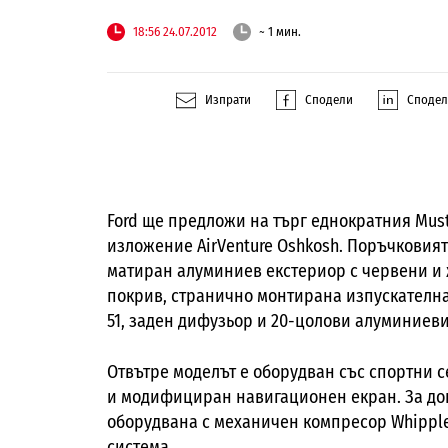
18:56 24.07.2012
~ 1 мин.
Изпрати
Сподели
Споде
Ford ще предложи на търг еднократния Must
изложение AirVenture Oshkosh. Поръчковият
матиран алуминиев екстериор с червени и 
покрив, странично монтирана изпускателна
51, заден дифузьор и 20-цолови алуминиев
Отвътре моделът е оборудван със спортни 
и модифициран навигационен екран. За до
оборудвана с механичен компресор Whippl
система.