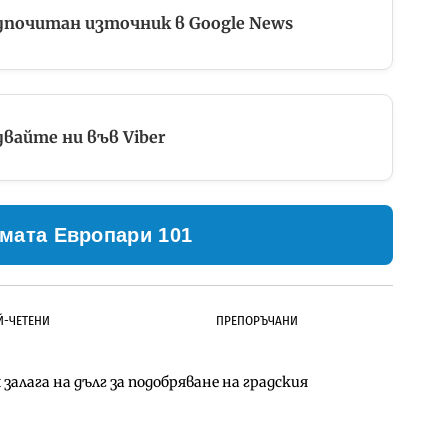
дпочитан източник в Google News
вайте ни във Viber
мата Европари 101
Й-ЧЕТЕНИ
ПРЕПОРЪЧАНИ
залага на дълг за подобряване на градския
ълнител за преместването на трамвайното
д Петрохан ще върви паралелно с екологичните