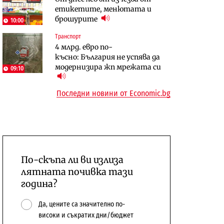
етикетите, менютата и
център в Доброславци
брошурите
10:00
Енергетика
Регулации
АЕЦ „Козлодуй“ ще работи
Лекарствата за редки болести
Транспорт
4 млрд. евро по-
само още няколко седмици, ако
попадат в капан на
късно: България не успява да
сушата продължи
обществените поръчки?
модернизира жп мрежата си
09:10
Последни новини от Economic.bg
По-скъпа ли ви излиза
лятната почивка тази
година?
Да, цените са значително по-
високи и съкратих дни/бюджет