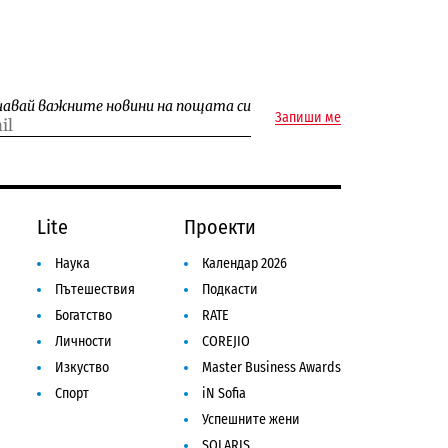
чавай важните новини на пощата си
Запиши ме
Lite
Проекти
Наука
Календар 2026
Пътешествия
Подкасти
Богатство
RATE
Личности
COREJIO
Изкуство
Master Business Awards
Спорт
iN Sofia
Успешните жени
SOLARIS