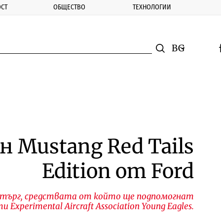
СТ
ОБЩЕСТВО
ТЕХНОЛОГИИ
nomic.bg
Търсене
Смяна на ез
f
Търси
 Mustang Red Tails
Edition от Ford
а търг, средствата от който ще подпомогнат
Experimental Aircraft Association Young Eagles.