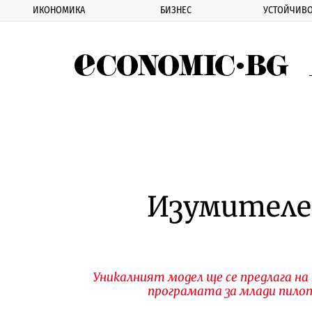
ИКОНОМИКА
БИЗНЕС
УСТОЙЧИВО
Eco
Изумителен
Уникалният модел ще се предлага н
програмата за млади пилоти 