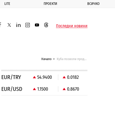
LITE
ПРОЕКТИ
ВСИЧКО
ик
Последни новини
acebook
twitter
linkedin
instagram
youtube
threads
Начало
Куба позволи продажбата на вносни коли
EUR/TRY
54.9400
0.0182
EUR/USD
1.1500
0.8670