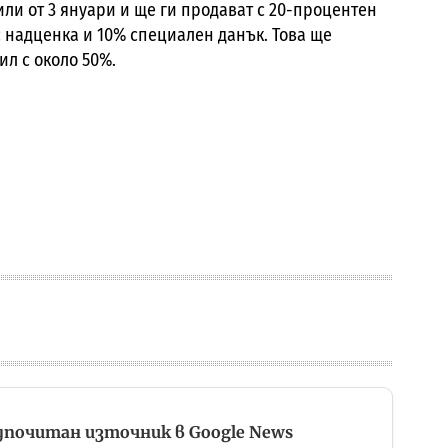
и от 3 януари и ще ги продават с 20-процентен
 надценка и 10% специален данък. Това ще
л с около 50%.
дпочитан източник в Google News