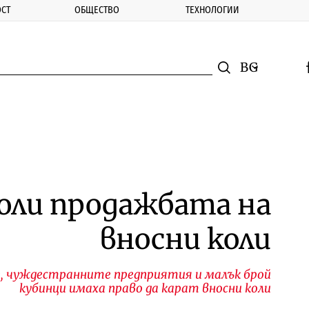
СТ
ОБЩЕСТВО
ТЕХНОЛОГИИ
nomic.bg
Търсене
Смяна на ез
f
Търси
воли продажбата на
вносни коли
 чуждестранните предприятия и малък брой
кубинци имаха право да карат вносни коли