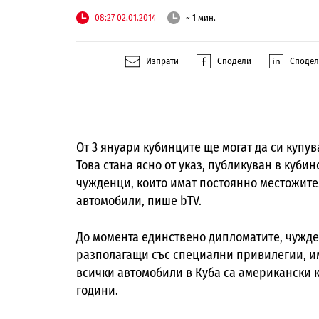
08:27 02.01.2014
~ 1 мин.
Изпрати
Сподели
Споде
От 3 януари кубинците ще могат да си купу
Това стана ясно от указ, публикуван в куби
чужденци, които имат постоянно местожител
автомобили, пише bTV.
До момента единствено дипломатите, чужд
разполагащи със специални привилегии, има
всички автомобили в Куба са американски ко
години.