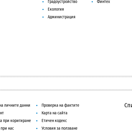
Градоустройство
Финтех
Екология
Администрация
Сп
на личните данни
Проверка на фактите
нт
Карта на сайта
а при коригиране
Етичен кодекс
 при нас
Условия за ползване