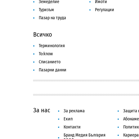
Земеделие
Имоти
Туризъм
Регулации
Пазар на труда
Всичко
Терминология
To:know
Списанието
Пазарни данни
За нас
За реклама
Защита 
Екип
Абонаме
Контакти
Политик
Бранд Медия България
Кариера