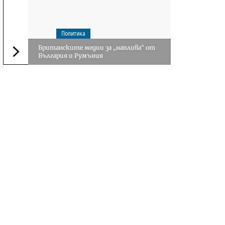
Политика
Британските медии за „наплива“ от
България и Румъния
Следваща новина