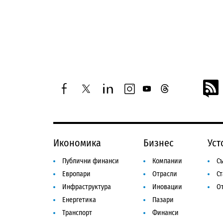
facebook
twitter
linkedin
instagram
youtube
threads
Икономика
Бизнес
Уст
Публични финанси
Компании
Съ
Европари
Отрасли
С
Инфраструктура
Иновации
От
Енергетика
Пазари
Транспорт
Финанси