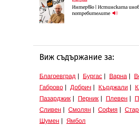
Компании
Инфраструктура
Инфраструктура
Интервю | Истинската инова
АПИ възложи промяната на п
Вторият мост над Варненск
потребителите
Търново
„Черно море“
Виж съдържание за:
Благоевград
|
Бургас
|
Варна
|
В
Габрово
|
Добрич
|
Кърджали
|
К
Пазарджик
|
Перник
|
Плевен
|
П
Сливен
|
Смолян
|
София
|
Стар
Шумен
|
Ямбол