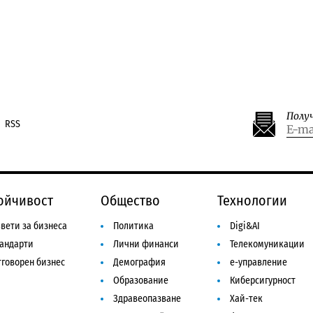
Полу
RSS
ойчивост
Общество
Технологии
вети за бизнеса
Политика
Digi&AI
тандарти
Лични финанси
Телекомуникации
говорен бизнес
Демография
е-управление
Образование
Киберсигурност
Здравеопазване
Хай-тек