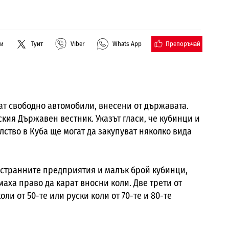
Препоръчай
ли
Туит
Viber
Whats App
ват свободно автомобили, внесени от държавата.
нския Държавен вестник. Указът гласи, че кубинци и
ство в Куба ще могат да закупуват няколко вида
естранните предприятия и малък брой кубинци,
ха право да карат вносни коли. Две трети от
ли от 50-те или руски коли от 70-те и 80-те