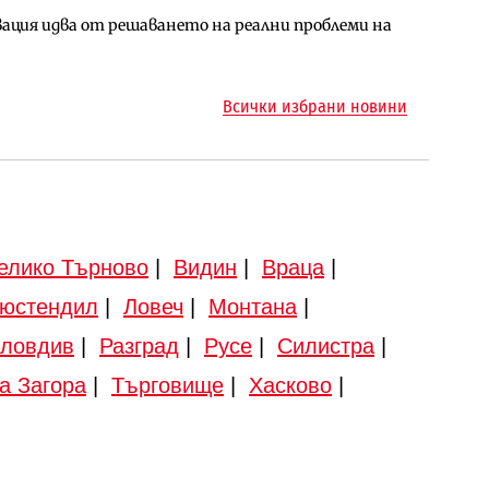
ция идва от решаването на реални проблеми на
арцеларния план за магистралата Русе – Велико
ото езеро става част от бъдещата магистрала
Всички избрани новини
елико Търново
|
Видин
|
Враца
|
юстендил
|
Ловеч
|
Монтана
|
ловдив
|
Разград
|
Русе
|
Силистра
|
а Загора
|
Търговище
|
Хасково
|