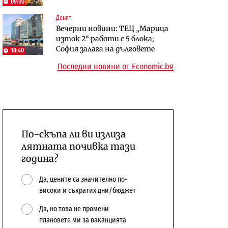
09:00
сушата продължи
Денят
Digi&AI
Компании
Вечерни новини: ТЕЦ „Марица
Трафикът толкова е намалял,
„Ендуросат“ ще строи огромен
изток 2“ работи с 5 блока;
че големи медии обмислят да се
космически и отбранителен
София залага на дълговете
18:40
откажат напълно от Google
център в Доброславци
Последни новини от Economic.bg
По-скъпа ли ви излиза
лятната почивка тази
година?
Да, цените са значително по-
високи и съкратих дни/бюджет
Да, но това не промени
плановете ми за ваканцията