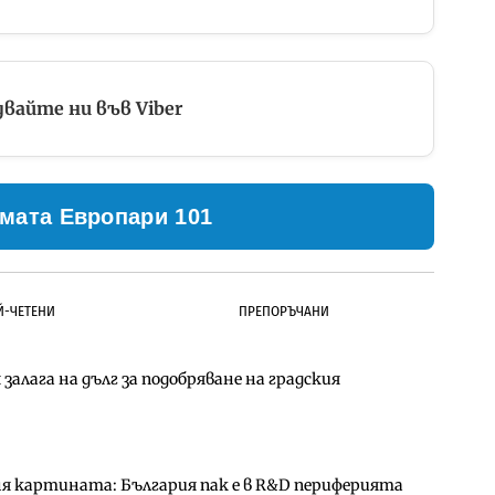
вайте ни във Viber
мата Европари 101
Й-ЧЕТЕНИ
ПРЕПОРЪЧАНИ
залага на дълг за подобряване на градския
ълнител за преместването на трамвайното
д Петрохан ще върви паралелно с екологичните
ня картината: България пак е в R&D периферията
д Петрохан ще върви паралелно с екологичните
за придобиване на Euroapi Italy