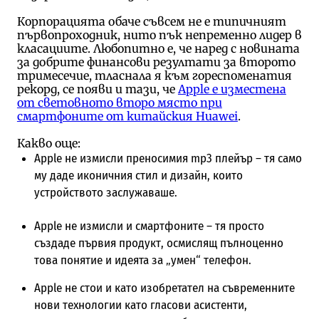
Корпорацията обаче съвсем не е типичният
първопроходник, нито пък непременно лидер в
класациите. Любопитно е, че наред с новината
за добрите финансови резултати за второто
тримесечие, тласнала я към гореспоменатия
рекорд, се появи и тази, че
Apple е изместена
от световното второ място при
смартфоните от китайския Huawei
.
Какво още:
Apple не измисли преносимия mp3 плейър – тя само
му даде иконичния стил и дизайн, които
устройството заслужаваше.
Apple не измисли и смартфоните – тя просто
създаде първия продукт, осмислящ пълноценно
това понятие и идеята за „умен“ телефон.
Apple не стои и като изобретател на съвременните
нови технологии като гласови асистенти,