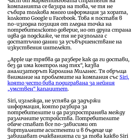
Част от маркетинговата стратегия на
компанията се базира на това, че тя не
събира толкова много информация за хората,
колкото Google и Facebook. Това я поставя в
по-изгодна позиция от гледна точка на
потребителското доверие, но от друга страна
идва да подскаже, че тя не разполага с
достатъчно данни за усъвършенстване на
изкуствения интелект.
„Apple ще трябва да разбере как да ги достави,
без да има контрол над тях“, казва
анализаторът Каролина Миланес. Тя обръща
внимание на проблемите на компания със
Siri,
която често бива подигравана за нейния
„умствен“ капацитет
.
Siri, изглежда, не успява да задържи
информация, която разбира за
потребителите и да разпространява между
различните устройства. Потребителите
обаче стават все по-зависими от
виртуалните асистенти и в бъдеще ще
завишават очакванията си за това какво Siri