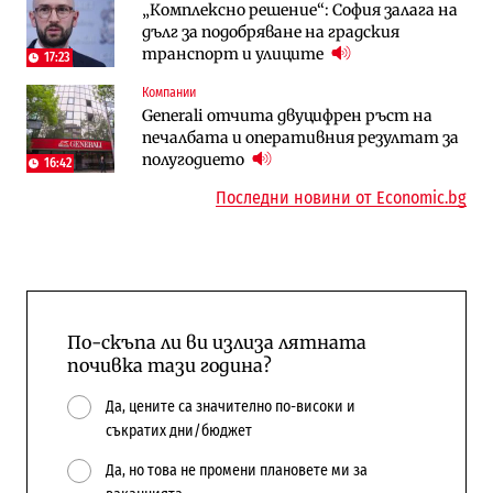
„Комплексно решение“: София залага на
АЕЦ „Козлодуй“ ще работи само още
Държавният ТЕЦ „Марица изток 2“
дълг за подобряване на градския
няколко седмици, ако сушата продължи
работи с 5 блока
транспорт и улиците
17:23
10:12
Компании
Digi&AI
Компании
Generali отчита двуцифрен ръст на
Трафикът толкова е намалял, че големи
„Ендуросат“ ще строи огромен
печалбата и оперативния резултат за
медии обмислят да се откажат
космически и отбранителен център в
полугодието
напълно от Google
Доброславци
16:42
Последни новини от Economic.bg
По-скъпа ли ви излиза лятната
почивка тази година?
Да, цените са значително по-високи и
съкратих дни/бюджет
Да, но това не промени плановете ми за