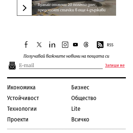
Ryanair отмени 20 полета днес,
предстоят стачки в още 4 държави
Следваща новина
RSS
facebook
twitter
linkedin
instagram
youtube
threads
Получавай важните новини на пощата си
Запиши ме
Икономика
Бизнес
Устойчивост
Общество
Технологии
Lite
Проекти
Всичко