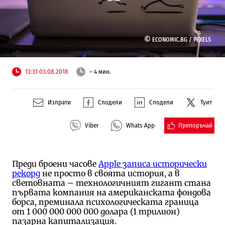
©
ECONOMIC.BG /
PEXELS
13:31 03.08.2018
~ 4 мин.
Изпрати
Сподели
Сподели
Туит
Препоръчай
Viber
Whats App
Преди броени часове
Apple записа исторически
рекорд
не просто в своята история, а в
световната – технологичният гигант стана
първата компания на американската фондова
борса, преминала психологическата граница
от 1 000 000 000 000 долара (1 трилион)
пазарна капитализация.