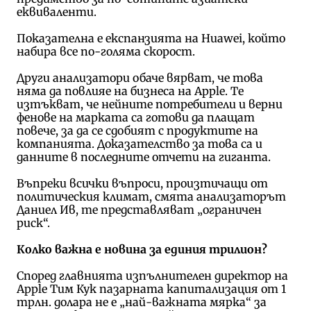
еквиваленти.
Показателна е експанзията на Huawei, който
набира все по-голяма скорост.
Други анализатори обаче вярват, че това
няма да повлияе на бизнеса на Apple. Те
изтъкват, че нейните потребители и верни
фенове на марката са готови да плащат
повече, за да се сдобият с продуктите на
компанията. Доказателство за това са и
данните в последните отчети на гиганта.
Въпреки всички въпроси, произтичащи от
политическия климат, смята анализаторът
Даниел Ив, те представляват „ограничен
риск“.
Колко важна е новина за единия трилион?
Според главнията изпълнителен директор на
Apple Тим Кук пазарната капитализация от 1
трлн. долара не е „най-важната мярка“ за