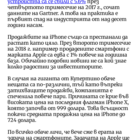
устройства са се свили с 5.6%
през
четвъртото тримесечие на 2017 г., сочат
данните на Gartner. A това на практика е
първият спад на индустрията от над десет
години насам.
Продажбите на iPhone също са престанали да
растат като цяло. През второто тримесечие
на 2018 г. например продадените смартфони с
марката Apple са едва с 1% повече на годишна
база. Обичайно подобни новини не са кой знае
колко радостни за инвеститорите.
В случая на гиганта от Купертино обаче
нещата са по-различни, тъй като въпреки
затихващите продажби, компанията е
спечелила повече пари. Причината се крие във
високата цена на последния флагман iPhone X,
която започва от 999 долара. Това всъщност
покачи средната продажна цена на iPhone до
724 долара.
По всичко обаче личи, че вече сме в ерата на
здрача на смартфоните. Задачата на Apple ще