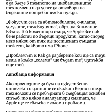
е да влезе в темпото на иновационните
технологии и да успее да отговори на
бъдещите потребителски нужди.
„Фокусът сега са автомобилите, очилата,
услугите, телевизията“, обръща внимание
Евънс. Той коментира също, че Apple все пак
вече работи по бъдещи продукти, като според
него някои от тях ще постигнат същата
тежест, каквото има iPhone.
„Проблемът е: Как да разберете кои ще са тези
неща и колко „големи“ ще бъдат те“, изтъква
още той.
Липсваща информация
Ако прогнозите за бум на изкуствения
интелект и данните се окажат верни и тези
технологии се превърнат в следващия основен
стълб, то някои анализатори смятат, че
Apple ще се сблъска с големи проблеми.