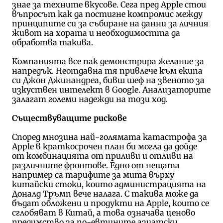
знае за техните вкусове. Сега пред Apple стои
въпросът как да постигне компромис между
принципите си за събиране на данни за личния
живот на хората и необходимостта да
обработва такива.
Компанията все пак демонстрира желание за
напредък. Неотдавна тя привлече към екипа
си Джон Джинандреа, бивш шеф на звеното за
изкуствен интелект в Google. Анализаторите
залагат големи надежди на този ход.
Съществуващите рискове
Според мнозина най-голямата катастрофа за
Apple в краткосрочен план би могла да дойде
от комбинацията от приливи и отливи на
различните фронтове. Едно от нещата
например са тарифите за мита върху
китайски стоки, които администрацията на
Доналд Тръмп вече налага. С такива може да
бъдат обложени и продукти на Apple, които се
сглобяват в Китай, а това означава ценово
предимство за по-евтините азиатски