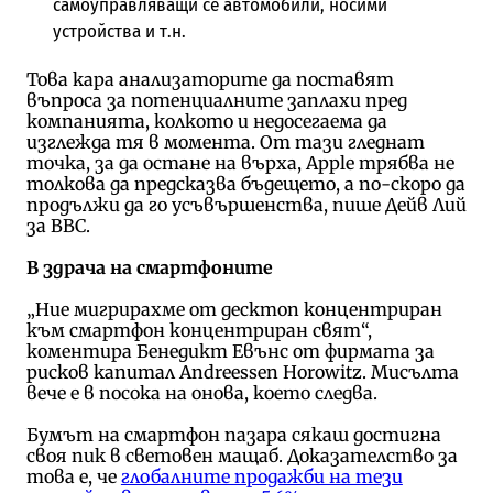
самоуправляващи се автомобили, носими
устройства и т.н.
Това кара анализаторите да поставят
въпроса за потенциалните заплахи пред
компанията, колкото и недосегаема да
изглежда тя в момента. От тази гледнат
точка, за да остане на върха, Apple трябва не
толкова да предсказва бъдещето, а по-скоро да
продължи да го усъвършенства, пише Дейв Лий
за BBC.
В здрача на смартфоните
„Ние мигрирахме от десктоп концентриран
към смартфон концентриран свят“,
коментира Бенедикт Евънс от фирмата за
рисков капитал Andreessen Horowitz. Мисълта
вече е в посока на онова, което следва.
Бумът на смартфон пазара сякаш достигна
своя пик в световен мащаб. Доказателство за
това е, че
глобалните продажби на тези