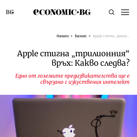
Economic.bg
Търсене
Смяна на език
Начало
Бизнес
Apple стигна „трилионния“ връх: Какво следва?
Apple стигна „трилионния“
връх: Какво следва?
Едно от големите предизвикателства ще е
свързано с изкуствения интелект