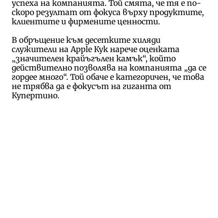
успеха на компанията. Той смята, че тя е по-
скоро резултат от фокуса върху продуктите,
клиентите и фирмените ценности.
В обръщение към десетките хиляди
служители на Apple Кук нарече оценката
„значителен крайъгълен камък“, който
действително позволява на компанията „да се
гордее много“. Той обаче е категоричен, че това
не трябва да е фокусът на гиганта от
Купертино.