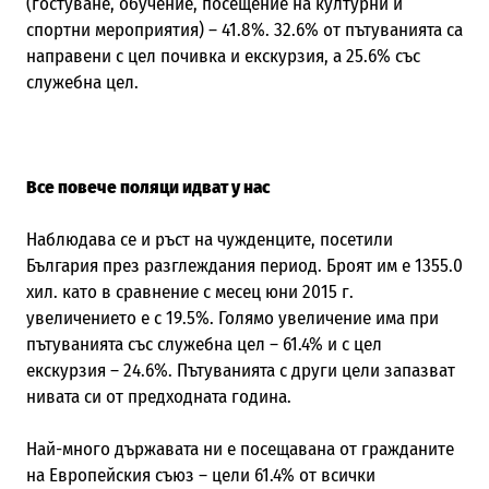
(гостуване, обучение, посещение на културни и
спортни мероприятия) – 41.8%. 32.6% от пътуванията са
направени с цел почивка и екскурзия, а 25.6% със
служебна цел.
Все повече поляци идват у нас
Наблюдава се и ръст на чужденците, посетили
България през разглеждания период. Броят им е 1355.0
хил. като в сравнение с месец юни 2015 г.
увеличението е с 19.5%. Голямо увеличение има при
пътуванията със служебна цел – 61.4% и с цел
екскурзия – 24.6%. Пътуванията с други цели запазват
нивата си от предходната година.
Най-много държавата ни е посещавана от гражданите
на Европейския съюз – цели 61.4% от всички