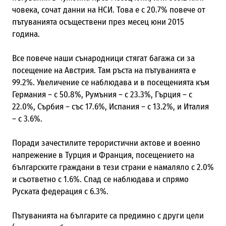
човека,
сочат данни на НСИ.
Това е с 20.7% повече от
пътуванията осъществени през месец юни 2015
година.
Все повече наши сънародници стягат багажа си за
посещение на Австрия. Там ръста на пътуванията е
99.2%. Увеличение се наблюдава и в посещенията към
Германия – с 50.8%, Румъния – с 23.3%, Гърция – с
22.0%, Сърбия – със 17.6%, Испания – с 13.2%, и Италия
– с 3.6%.
Поради зачестилите терористични актове и военно
напрежение в Турция и Франция, посещението на
българските граждани в тези страни е намаляло с 2.0%
и съответно с 1.6%. Спад се наблюдава и спрямо
Руската федерация с 6.3%.
Пътуванията на българите са предимно с други цели