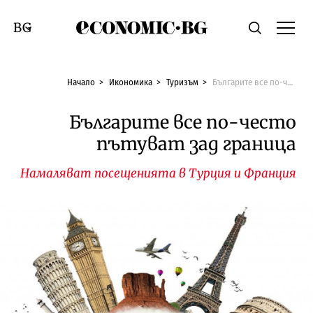
Economic.bg
Търсене
Смяна на език
Начало
Икономика
Туризъм
Българите все по-често пътуват зад граница
Българите все по-често
пътуват зад граница
Намаляват посещенията в Турция и Франция