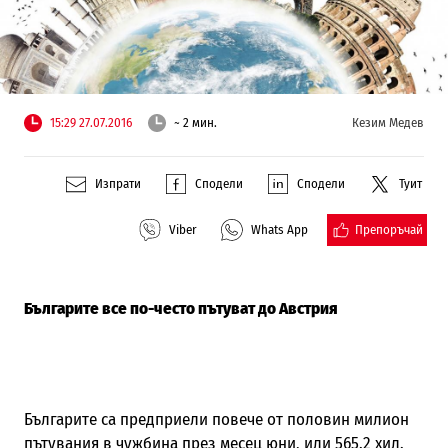
15:29 27.07.2016
~ 2 мин.
Кезим Медев
Изпрати
Сподели
Сподели
Туит
Препоръчай
Viber
Whats App
Българите все по-често пътуват до Австрия
Българите са предприели повече от половин милион
пътувания в чужбина през месец юни, или 565.2 хил.