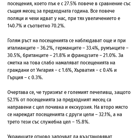
посещения, което пък е с 27.5% повече в сравнение със
същия месец за предходната година. Все повече
поляци и чехи идват у нас, при тях увеличението е
140.7% и съответно 70.2%.
Голям ръст на посещенията се наблюдават още и при
италианците – 36.2%, германците – 33.4%, румънците –
30.5%, британците – 21.8% и французите – 21.0%. За
сметка на това слабо намаляват посещенията на
граждани от Унгария – с 1.6%, Хърватия – с 0.4% и
Гърция – с 0.3%.
Очертава се, че туризмът е големият печеливш, защото
52.1% от посещенията за предходният месец са
направени с цел почивка и екскурзия. На второ място
се нареждат посещенията с други цели – 32.1%, а на
трето тези със служебна цел – 15.8%.
Украинците отново започват да възстановяват