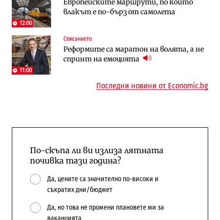
Европейските маршрути, по които
АЕЦ „Козлодуй“ ще работи само още
Последни дни с обозначаване на цените
влакът е по-бърз от самолета
няколко седмици, ако сушата продължи
в лева: Какво предстои?
12:00
Списанието
Енергетика
Компании
Реформите са маратон на волята, а не
Държавният ТЕЦ „Марица изток 2“
„Ендуросат“ ще строи огромен
спринт на емоцията
работи с 5 блока
космически и отбранителен център в
Доброславци
11:00
Последни новини от Economic.bg
По-скъпа ли ви излиза лятната
почивка тази година?
Да, цените са значително по-високи и
съкратих дни/бюджет
Да, но това не промени плановете ми за
ваканцията