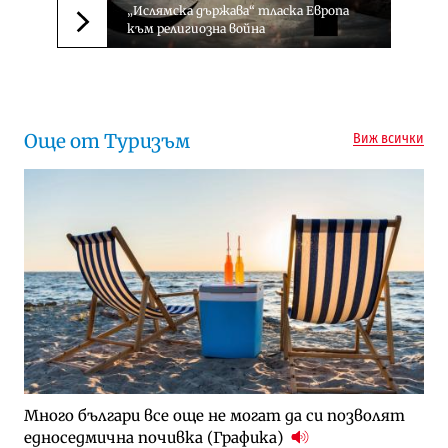
„Ислямска държава“ тласка Европа
към религиозна война
Следваща новина
Още от Туризъм
Виж всички
Много българи все още не могат да си позволят
едноседмична почивка (Графика)