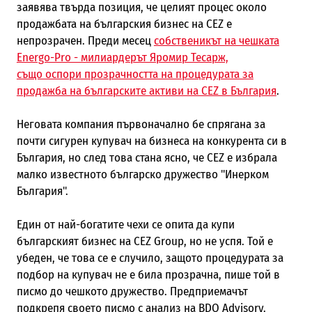
заявява твърда позиция, че целият процес около
продажбата на българския бизнес на CEZ е
непрозрачен. Преди месец
собственикът на чешката
Energo-Pro - милиардерът Яромир Тесарж,
също оспори прозрачността на процедурата за
продажба на българските активи на CEZ в България
.
Неговата компания първоначално бе спрягана за
почти сигурен купувач на бизнеса на конкурента си в
България, но след това стана ясно, че CEZ е избрала
малко известното българско дружество "Инерком
България".
Един от най-богатите чехи се опита да купи
българският бизнес на CEZ Group, но не успя. Той е
убеден, че това се е случило, защото процедурата за
подбор на купувач не е била прозрачна, пише той в
писмо до чешкото дружество.
Предприемачът
подкрепя своето писмо с анализ на BDO Advisory.