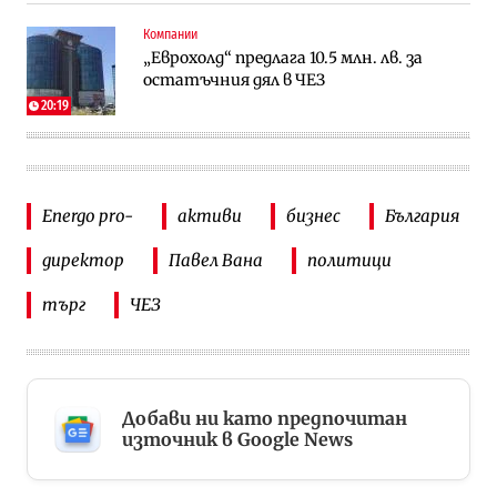
Компании
„Еврохолд“ предлага 10.5 млн. лв. за
остатъчния дял в ЧЕЗ
20:19
Energo pro-
активи
бизнес
България
директор
Павел Вана
политици
търг
ЧЕЗ
Добави ни като предпочитан
източник в Google News