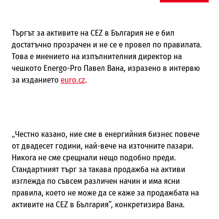
Търгът за активите на CEZ в България не е бил
достатъчно прозрачен и
не се е провел по правилата.
Това е мнението на изпълнителния директор на
чешкото
Energo-Pro
Павел Вана, изразено в интервю
за изданието
euro.cz
.
„Честно казано, ние сме в енергийния бизнес повече
от двадесет години, най-вече на източните пазари.
Никога не сме срещнали нещо подобно преди.
Стандартният търг за такава продажба на активи
изглежда по съвсем различен начин и има ясни
правила, което не може да се каже за продажбата на
активите на
CEZ
в България
”,
конкретизира Вана.