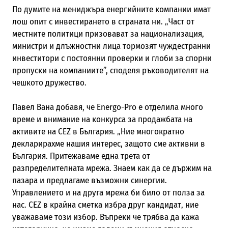
По думите на мениджъра енергийните компании имат
лош опит с инвестирането в страната ни. „Част от
местните политици призовават за национализация,
министри и длъжностни лица тормозят чуждестранни
инвеститори с постоянни проверки и глоби за спорни
пропуски на компаниите”, споделя ръководителят на
чешкото дружество.
Павел Вана добавя, че
Energo-Pro
е отделила много
време и внимание на конкурса за продажбата на
активите на CEZ в България. „Ние многократно
декларирахме нашия интерес, защото сме активни в
България. Притежаваме една трета от
разпределителната мрежа. Знаем как да се държим на
пазара и предлагаме възможни синергии.
Управлението и на друга мрежа би било от полза за
нас. CEZ в крайна сметка избра друг кандидат, ние
уважаваме този избор. Въпреки че трябва да кажа