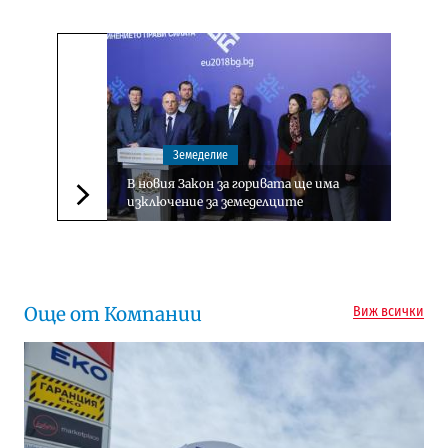
Земеделие
В новия Закон за горивата ще има
изключение за земеделците
Следваща новина
Още от Компании
Виж всички