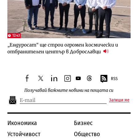
12:43
„Ендуросат“ ще строи огромен космически и
отбранителен център в Доброславци
RSS
facebook
twitter
linkedin
instagram
youtube
threads
Получавай важните новини на пощата си
Запиши ме
Икономика
Бизнес
Устойчивост
Общество