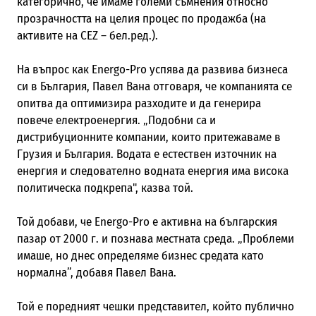
категорично, че имаме големи съмнения относно
прозрачността на целия процес по продажба (на
активите на CEZ – бел.ред.).
На въпрос как
Energo-Pro
успява да развива бизнеса
си в България, Павел Вана отговаря, че компанията се
опитва да оптимизира разходите и да генерира
повече електроенергия. „Подобни са и
дистрибуционните компании, които притежаваме в
Грузия и България. Водата е естествен източник на
енергия и следователно водната енергия има висока
политическа подкрепа", казва той.
Той добави, че Energo-Pro е активна на българския
пазар от 2000 г. и познава местната среда. „Проблеми
имаше, но днес определяме бизнес средата като
нормална”, добавя
Павел Вана.
Той е поредният чешки представител, който публично