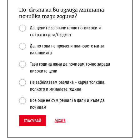
По-скъпа ли ви излиза лятната
почивка тази година?
Да, цените са значително по-високи и
съкратих дни/бюджет
Да, но това не промени плановете ми за
ваканцията
Тази година няма да почивам точно заради
високите цени
Не забелязвам разлика – харча толкова,
колкото и миналата година
Все още не съм решил/а дали и къде да
почивам
Архив
ГЛАСУВАЙ