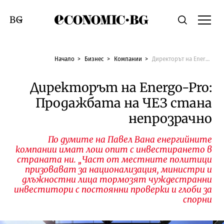
Economic.bg
Търсене
Смяна на език
Начало
Бизнес
Компании
Директорът на Energo-Pro: Продажбата на ЧЕЗ стана непрозрачно
Директорът на Energo-Pro:
Продажбата на ЧЕЗ стана
непрозрачно
По думите на Павел Вана енергийните
компании имат лош опит с инвестирането в
страната ни. „Част от местните политици
призовават за национализация, министри и
длъжностни лица тормозят чуждестранни
инвеститори с постоянни проверки и глоби за
спорни