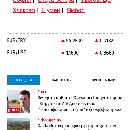
Хасково
|
Шумен
|
Ямбол
EUR/TRY
54.9800
0.0182
EUR/USD
1.1600
0.8660
ПОСЛЕДНИ
НАЙ-ЧЕТЕНИ
ПРЕПОРЪЧАНИ
Денят
Градоустройство
Компании
Вечерни новини: Космически център на
Столична община избра изпълнител за
Vivacom предлага над 150 устройства с
„Ендуросат“ в Доброславци;
преместването на трамвайното
90% отстъпка през август
„Топлофикация София“ e (полу)фалирала
трасе по бул. „Скобелев“
18:44
Инфраструктура
Компании
To:know
Хасково търси изход за транзитния
Vivacom предлага над 150 устройства с
Последни дни с обозначаване на цените