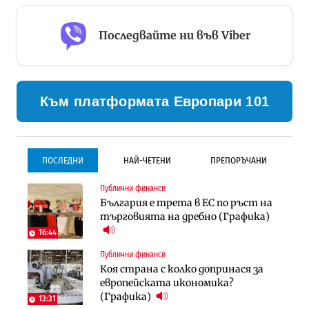
Последвайте ни във Viber
Към платформата Европари 101
ПОСЛЕДНИ
НАЙ-ЧЕТЕНИ
ПРЕПОРЪЧАНИ
Публични финанси
Градоустройство
Инфраструктура
България е трета в ЕС по ръст на
Столична община избра
Проектирането на тунела под
търговията на дребно (Графика)
изпълнител за преместването на
Петрохан ще върви паралелно с
трамвайното трасе по бул.
екологичните оценки
16:44
„Скобелев“
Публични финанси
Компании
Инфраструктура
Коя страна с колко допринася за
„Хювефарма“ подписа договор за
Проектирането на тунела под
европейската икономика?
придобиване на Euroapi Italy
Петрохан ще върви паралелно с
(Графика)
13:31