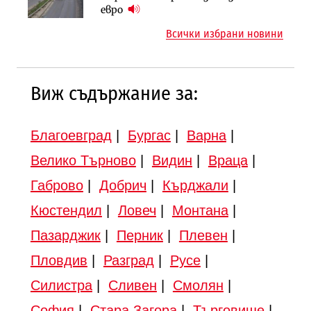
Шест кандидата с интерес към
евро
инвестиционна програма
надзора на двете метростанции в
Всички избрани новини
„Люлин“
Виж съдържание за:
Благоевград
|
Бургас
|
Варна
|
Велико Търново
|
Видин
|
Враца
|
Габрово
|
Добрич
|
Кърджали
|
Кюстендил
|
Ловеч
|
Монтана
|
Пазарджик
|
Перник
|
Плевен
|
Пловдив
|
Разград
|
Русе
|
Силистра
|
Сливен
|
Смолян
|
София
|
Стара Загора
|
Търговище
|