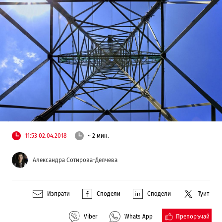
11:53 02.04.2018
~ 2 мин.
Александра Сотирова-Делчева
Изпрати
Сподели
Сподели
Туит
Препоръчай
Viber
Whats App