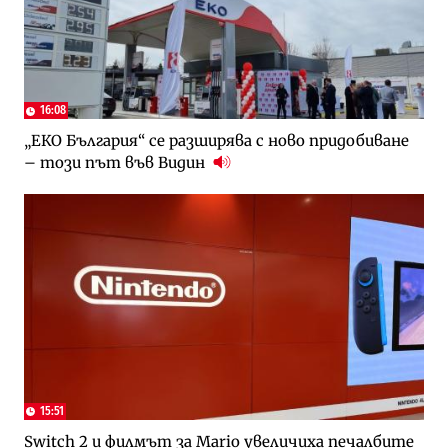
16:08
„ЕКО България“ се разширява с ново придобиване
– този път във Видин
15:51
Switch 2 и филмът за Mario увеличиха печалбите