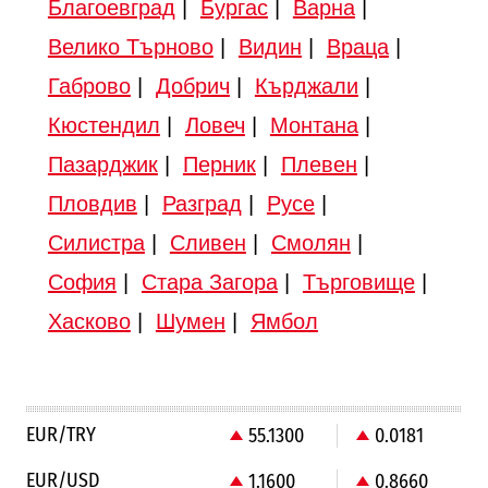
Благоевград
|
Бургас
|
Варна
|
Велико Търново
|
Видин
|
Враца
|
Габрово
|
Добрич
|
Кърджали
|
Кюстендил
|
Ловеч
|
Монтана
|
Пазарджик
|
Перник
|
Плевен
|
Пловдив
|
Разград
|
Русе
|
Силистра
|
Сливен
|
Смолян
|
София
|
Стара Загора
|
Търговище
|
Хасково
|
Шумен
|
Ямбол
EUR/TRY
55.1300
0.0181
EUR/USD
1.1600
0.8660