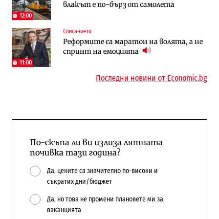
влакът е по-бърз от самолета
няколко седмици, ако сушата продължи
в лева: Какво предстои?
12:00
Списанието
Енергетика
Компании
Реформите са маратон на волята, а не
Държавният ТЕЦ „Марица изток 2“
„Ендуросат“ ще строи огромен
спринт на емоцията
работи с 5 блока
космически и отбранителен център в
Доброславци
11:00
Последни новини от Economic.bg
По-скъпа ли ви излиза лятната
почивка тази година?
Да, цените са значително по-високи и
съкратих дни/бюджет
Да, но това не промени плановете ми за
ваканцията