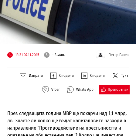
13:31 07.11.2015
~ 3 мин.
Петър Ганев
Изпрати
Сподели
Сподели
Туит
Препоръчай
Viber
Whats App
През следващата година МВР ще похарчи над 1,1 млрд.
лв. Знаете ли колко ще бъдат капиталовите разходи в
направление "Противодействие на престъпността и
опазване на обществения ред"? Колко ще инвестира