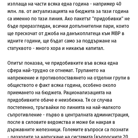
изплаща на части всяка една година - например 40
млн. лв. от актуализацията на бюджета за тази година
са именно по тази линия. Ако пакетът "придобивки" не
бъде преразгледан, всички допълнителни пари, които
ще прескочат от джоба на данъкоплатеца към МВР в
идните години, ще бъдат само за поддържане на
статуквото - много хора и никакъв капитал.
Опитът показва, че придобивките във всяка една
сфера най-трудно се отнемат. Трупането на
напрежение и противопоставянето на отделни групи в
обществото е факт всяка година, особено около
приемането на бюджета. Рационализацията на
придобивките обаче е неизбежна. Тя се случва
постепенно, тръгвайки по линията на най-малкото
съпротивление - първо в централната администрация,
после в силовите ведомства и може би накрая в
държавните железници. Големите въпроси са познати
- разходите за напускане на системата (въпросните 20