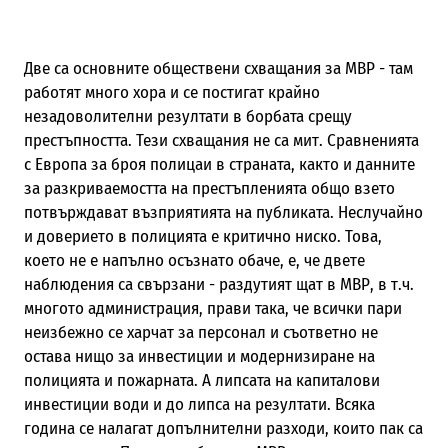
Две са основните обществени схващания за МВР - там
работят много хора и се постигат крайно
незадоволителни резултати в борбата срещу
престъпността. Тези схващания не са мит. Сравненията
с Европа за броя полицаи в страната, както и данните
за разкриваемостта на престъпленията общо взето
потвърждават възприятията на публиката. Неслучайно
и доверието в полицията е критично ниско. Това,
което не е напълно осъзнато обаче, е, че двете
наблюдения са свързани - раздутият щат в МВР, в т.ч.
многото администрация, прави така, че всички пари
неизбежно се харчат за персонал и съответно не
остава нищо за инвестиции и модернизиране на
полицията и пожарната. А липсата на капиталови
инвестиции води и до липса на резултати. Всяка
година се налагат допълнителни разходи, които пак са