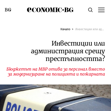
Economic.bg
Търсене
Смяна на език
Начало
Инвестиции или администрация срещу престъпността?
Инвестиции или
администрация срещу
престъпността?
Бюджетът на МВР отива за персонал вместо
за модернизиране на полицията и пожарната