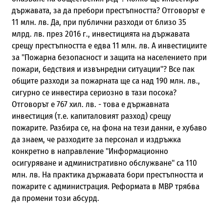
държавата, за да пребори престъпността? Отговорът е
11 млн. лв. Да, при публични разходи от близо 35
млрд. лв. през 2016 г., инвестицията на държавата
срещу престъпността е едва 11 млн. лв. А инвестициите
за "Пожарна безопасност и защита на населението при
пожари, бедствия и извънредни ситуации"? Все пак
общите разходи за пожарната ще са над 190 млн. лв.,
сигурно се инвестира сериозно в тази посока?
Отговорът е 767 хил. лв. - това е държавната
инвестиция (т.е. капиталовият разход) срещу
пожарите. Разбира се, на фона на тези данни, е хубаво
да знаем, че разходите за персонал и издръжка
конкретно в направление "Информационно
осигуряване и административно обслужване" са 110
млн. лв. На практика държавата бори престъпността и
пожарите с администрация. Реформата в МВР трябва
да промени този абсурд.