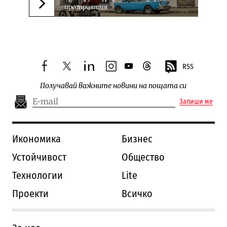
предприятия
Следваща новина
RSS
facebook
twitter
linkedin
instagram
youtube
threads
Получавай важните новини на пощата си
Запиши ме
Икономика
Бизнес
Устойчивост
Общество
Технологии
Lite
Проекти
Всичко