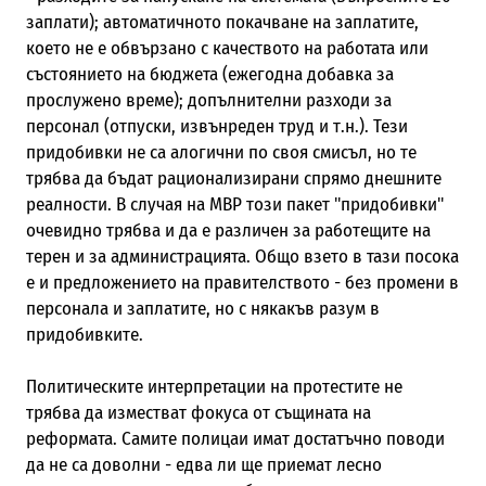
заплати); автоматичното покачване на заплатите,
което не е обвързано с качеството на работата или
състоянието на бюджета (ежегодна добавка за
прослужено време); допълнителни разходи за
персонал (отпуски, извънреден труд и т.н.). Тези
придобивки не са алогични по своя смисъл, но те
трябва да бъдат рационализирани спрямо днешните
реалности. В случая на МВР този пакет "придобивки"
очевидно трябва и да е различен за работещите на
терен и за администрацията. Общо взето в тази посока
е и предложението на правителството - без промени в
персонала и заплатите, но с някакъв разум в
придобивките.
Политическите интерпретации на протестите не
трябва да изместват фокуса от същината на
реформата. Самите полицаи имат достатъчно поводи
да не са доволни - едва ли ще приемат лесно