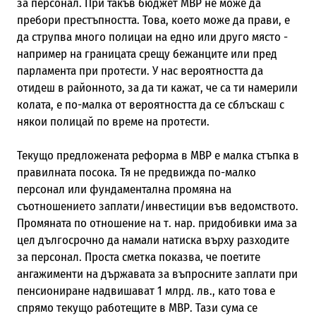
за персонал. При такъв бюджет МВР не може да
пребори престъпността. Това, което може да прави, е
да струпва много полицаи на едно или друго място -
например на границата срещу бежанците или пред
парламента при протести. У нас вероятността да
отидеш в районното, за да ти кажат, че са ти намерили
колата, е по-малка от вероятността да се сблъскаш с
някои полицай по време на протести.
Текущо предложената реформа в МВР е малка стъпка в
правилната посока. Тя не предвижда по-малко
персонал или фундаментална промяна на
съотношението заплати/инвестиции във ведомството.
Промяната по отношение на т. нар. придобивки има за
цел дългосрочно да намали натиска върху разходите
за персонал. Проста сметка показва, че поетите
ангажименти на държавата за въпросните заплати при
пенсиониране надвишават 1 млрд. лв., като това е
спрямо текущо работещите в МВР. Тази сума се