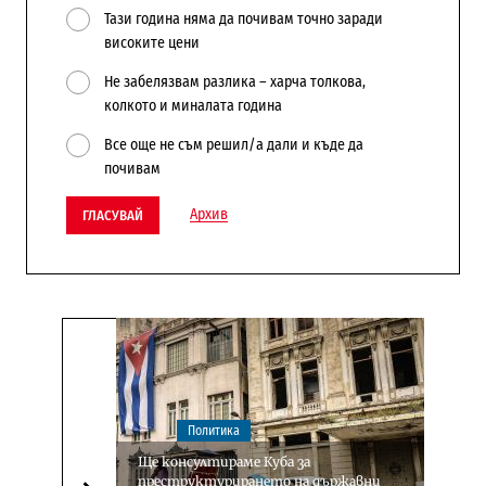
Тази година няма да почивам точно заради
високите цени
Не забелязвам разлика – харча толкова,
колкото и миналата година
Все още не съм решил/а дали и къде да
почивам
Архив
ГЛАСУВАЙ
Политика
Ще консултираме Куба за
преструктурирането на държавни