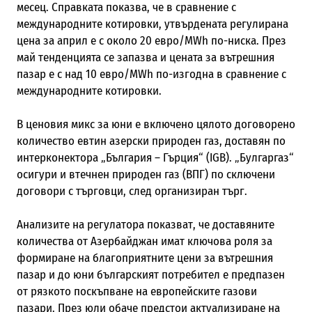
месец. Справката показва, че в сравнение с
международните котировки, утвърдената регулирана
цена за април е с около 20 евро/MWh по-ниска. През
май тенденцията се запазва и цената за вътрешния
пазар е с над 10 евро/MWh по-изгодна в сравнение с
международните котировки.
В ценовия микс за юни е включено цялото договорено
количество евтин азерски природен газ, доставян по
интерконектора „България – Гърция“ (IGB). „Булгаргаз“
осигури и втечнен природен газ (ВПГ) по сключени
договори с търговци, след организиран търг.
Анализите на регулатора показват, че доставяните
количества от Азербайджан имат ключова роля за
формиране на благоприятните цени за вътрешния
пазар и до юни българският потребител е предпазен
от рязкото поскъпване на европейските газови
пазари. През юли обаче предстои актуализиране на