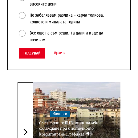
високите цени
Не забелязвам разлика – харча толкова,
колкото и миналата година
Все още не съм решил/а дали и къде да
почивам
Архив
ГЛАСУВАЙ
Финанси
След еврото: БНБ отчита леко
охлаждане при ипотечното
кредитиране (Графика)