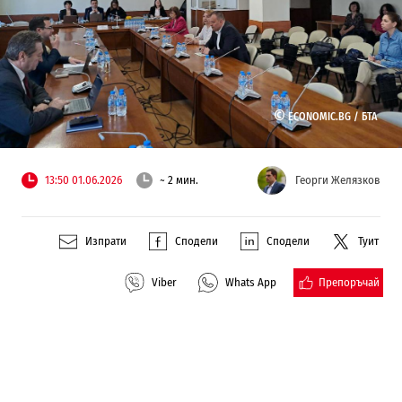
©
ECONOMIC.BG /
БТА
13:50 01.06.2026
~ 2 мин.
Георги Желязков
Изпрати
Сподели
Сподели
Туит
Препоръчай
Viber
Whats App