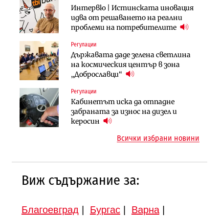
Компании
Интервю | Истинската иновация
След 20 години застой: Данъчните
„Хювефарма“ подписа договор за
идва от решаването на реални
оценки на имотите може да бъдат
придобиване на Euroapi Italy
проблеми на потребителите
вдигнати
Регулации
Инфраструктура
Компании
Държавата даде зелена светлина
Вторият мост над Варненското
„Ендуросат“ ще строи огромен
на космическия център в зона
езеро става част от бъдещата
космически и отбранителен
„Доброславци“
магистрала „Черно море“
център в Доброславци
Регулации
Публични финанси
Инфраструктура
Кабинетът иска да отпадне
Регионалният министър поема „на
АПИ възложи промяната на
забраната за износ на дизел и
ръчно управление“ общинската
парцеларния план за
керосин
инвестиционна програма
магистралата Русе – Велико
Всички избрани новини
Търново
Виж съдържание за:
Благоевград
|
Бургас
|
Варна
|