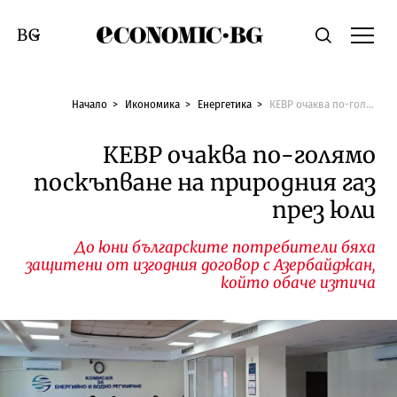
Economic.bg
Търсене
Смяна на език
Начало
Икономика
Енергетика
КЕВР очаква по-голямо поскъпване на природния газ през юли
КЕВР очаква по-голямо
поскъпване на природния газ
през юли
До юни българските потребители бяха
защитени от изгодния договор с Азербайджан,
който обаче изтича