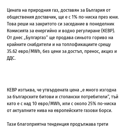
Цената на природния газ, доставян за България от
обществения доставчик, ще е с 1% по-ниска през юни.
Това реши на закритото си заседание в понеделник
Комисията за енергийно и водно регулиране (КЕВР).
От днес „Булгаргаз“ ще продава синьото гориво на
крайните снабдители и на топлофикациите срещу
35.62 евро/MWh, без цени за достъп, пренос, акциз и
ДДС.
КЕВР изтъква, че утвърдената цена „е много изгодна
за българските битови и стопански потребители“, тъй
като е с над 10 евро/MWh, или с около 25% по-ниска
от актуалните нива на европейските газови борси.
Тази благоприятна тенденция продължава трети