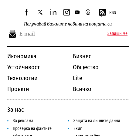
RSS
facebook
twitter
linkedin
instagram
youtube
threads
Получавай важните новини на пощата си
Запиши ме
Икономика
Бизнес
Устойчивост
Общество
Технологии
Lite
Проекти
Всичко
За нас
За реклама
Защита на личните данни
Проверка на фактите
Екип