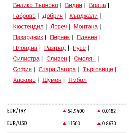
Велико Търново
|
Видин
|
Враца
|
Габрово
|
Добрич
|
Кърджали
|
Кюстендил
|
Ловеч
|
Монтана
|
Пазарджик
|
Перник
|
Плевен
|
Пловдив
|
Разград
|
Русе
|
Силистра
|
Сливен
|
Смолян
|
София
|
Стара Загора
|
Търговище
|
Хасково
|
Шумен
|
Ямбол
EUR/TRY
54.9400
0.0182
EUR/USD
1.1500
0.8670