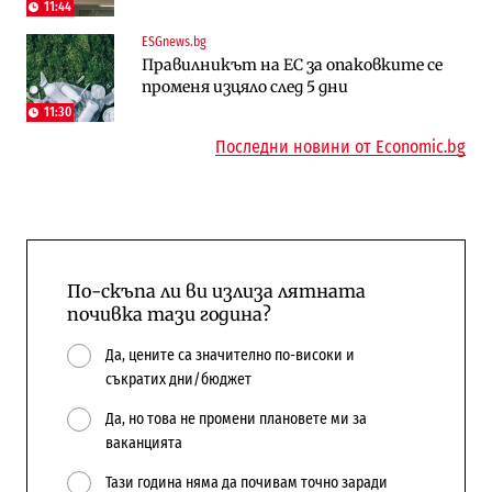
напълно от Google
Доброславци
11:44
ESGnews.bg
Компании
Енергетика
Правилникът на ЕС за опаковките се
„Ендуросат“ ще строи огромен
Държавният ТЕЦ „Марица изток 2“
променя изцяло след 5 дни
космически и отбранителен център в
работи с 5 блока
Доброславци
11:30
10:12
Последни новини от Economic.bg
По-скъпа ли ви излиза лятната
почивка тази година?
Да, цените са значително по-високи и
съкратих дни/бюджет
Да, но това не промени плановете ми за
ваканцията
Тази година няма да почивам точно заради