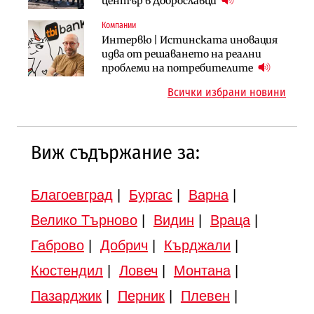
център в Доброславци
трамвайното трасе по бул.
„Скобелев“
Компании
Инфраструктура
Инфраструктура
Интервю | Истинската иновация
АПИ възложи промяната на
Вторият мост над Варненското
идва от решаването на реални
парцеларния план за
езеро става част от бъдещата
проблеми на потребителите
магистралата Русе – Велико
магистрала „Черно море“
Всички избрани новини
Търново
Виж съдържание за:
Благоевград
|
Бургас
|
Варна
|
Велико Търново
|
Видин
|
Враца
|
Габрово
|
Добрич
|
Кърджали
|
Кюстендил
|
Ловеч
|
Монтана
|
Пазарджик
|
Перник
|
Плевен
|