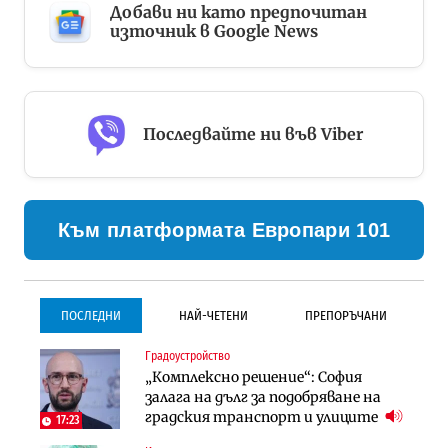
Добави ни като предпочитан
източник в Google News
Последвайте ни във Viber
Към платформата Европари 101
ПОСЛЕДНИ
НАЙ-ЧЕТЕНИ
ПРЕПОРЪЧАНИ
Градоустройство
Градоустройство
Инфраструктура
„Комплексно решение“: София
Столична община избра
Проектирането на тунела под
залага на дълг за подобряване на
изпълнител за преместването на
Петрохан ще върви паралелно с
градския транспорт и улиците
трамвайното трасе по бул.
екологичните оценки
17:23
„Скобелев“