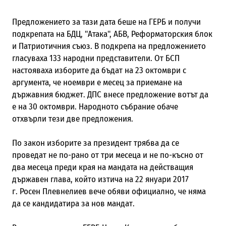
Предложението за тази дата беше на ГЕРБ и получи
подкрепата на БДЦ, "Атака", АБВ, Реформаторския блок
и Патриотичния съюз. В подкрепа на предложението
гласуваха 133 народни представители.
От БСП
настояваха изборите да бъдат на 23 октомври с
аргумента, че ноември е месец за приемане на
държавния бюджет. ДПС внесе предложение вотът да
е на 30 октомври. Народното събрание обаче
отхвърли тези две предложения.
По закон изборите за президент трябва да се
проведат не по-рано от три месеца и не по-късно от
два месеца преди края на мандата на действащия
държавен глава, който изтича на 22 януари 2017
г.
Росен Плевнелиев вече обяви официално, че няма
да се кандидатира за нов мандат.