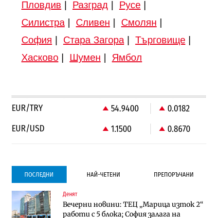
Пловдив
|
Разград
|
Русе
|
Силистра
|
Сливен
|
Смолян
|
София
|
Стара Загора
|
Търговище
|
Хасково
|
Шумен
|
Ямбол
EUR/TRY
54.9400
0.0182
EUR/USD
1.1500
0.8670
ПОСЛЕДНИ
НАЙ-ЧЕТЕНИ
ПРЕПОРЪЧАНИ
Денят
Градоустройство
Компании
Вечерни новини: ТЕЦ „Марица изток 2“
Столична община избра изпълнител за
Vivacom предлага над 150 устройства с
работи с 5 блока; София залага на
преместването на трамвайното
90% отстъпка през август