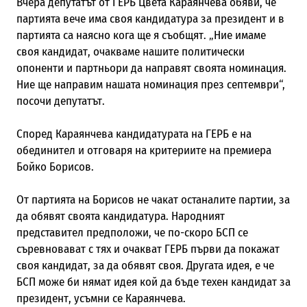
Вчера депутатът от ГЕРБ Цвета Караянчева обяви, че
партията вече има своя кандидатура за президент и в
партията са наясно кога ще я съобщят. „Ние имаме
своя кандидат, очакваме нашите политически
опоненти и партньори да направят своята номинация.
Ние ще направим нашата номинация през септември“,
посочи депутатът.
Според Караянчева кандидатурата на ГЕРБ е на
обединител и отговаря на критериите на премиера
Бойко Борисов.
От партията на Борисов не чакат останалите партии, за
да обявят своята кандидатура. Народният
представител предположи, че по-скоро БСП се
съревновават с тях и очакват ГЕРБ първи да покажат
своя кандидат, за да обявят своя. Другата идея, е че
БСП може би нямат идея кой да бъде техен кандидат за
президент, усъмни се Караянчева.