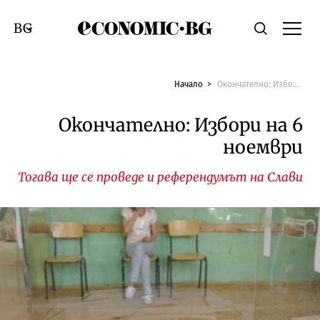
Economic.bg
Търсене
Смяна на език
Начало
Окончателно: Избори на 6 ноември
Окончателно: Избори на 6
ноември
Тогава ще се проведе и референдумът на Слави