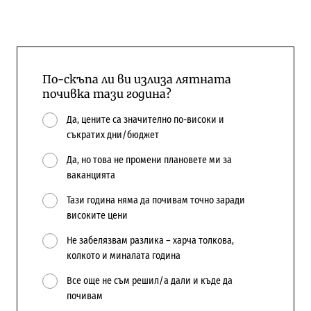
По-скъпа ли ви излиза лятната
почивка тази година?
Да, цените са значително по-високи и
съкратих дни/бюджет
Да, но това не промени плановете ми за
ваканцията
Тази година няма да почивам точно заради
високите цени
Не забелязвам разлика – харча толкова,
колкото и миналата година
Все още не съм решил/а дали и къде да
почивам