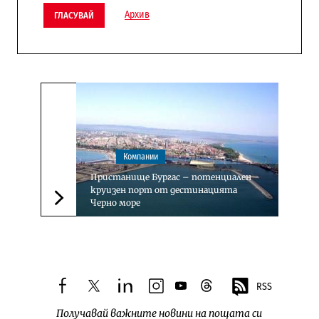
Архив
ГЛАСУВАЙ
Компании
Пристанище Бургас – потенциален
круизен порт от дестинацията
Черно море
Следваща новина
RSS
facebook
twitter
linkedin
instagram
youtube
threads
Получавай важните новини на пощата си