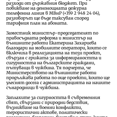
разходи от държавния бюджет. При
повикване на денонощната дежурна
телефонна линия в МВнР (+359 2 948 24 04),
разговорът ще бъде таксуван според
тарифния план на абоната.
Заместник министър-председателят по
правосъдната реформа и министър на
външните работи Екатерина Захариева
благодари на мобилните оператори, които се
включиха в реализацията на този проект,
свързан с грижата за информираността и
сигурността на българските граждани,
пътуващи в чужбина. Тя подчерта, че
Министерството на външните работи
продължава работа по още проекти, които ще
улеснят досега с администрацията на нашите
сънародници в чужбина.
Заплахите за сигурността в съвременния
свят, свързани с природни бедствия,
възникване на военни конфликти,
терористични актове, политически