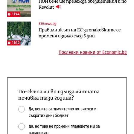
НОИ вече ще превежда обезщетения и по
Трафикът толкова е намалял, че големи
„Ендуросат“ ще строи огромен
Revolut
медии обмислят да се откажат
космически и отбранителен център в
напълно от Google
Доброславци
11:44
ESGnews.bg
Компании
Енергетика
Правилникът на ЕС за опаковките се
„Ендуросат“ ще строи огромен
Държавният ТЕЦ „Марица изток 2“
променя изцяло след 5 дни
космически и отбранителен център в
работи с 5 блока
Доброславци
11:30
10:12
Последни новини от Economic.bg
По-скъпа ли ви излиза лятната
почивка тази година?
Да, цените са значително по-високи и
съкратих дни/бюджет
Да, но това не промени плановете ми за
ваканцията