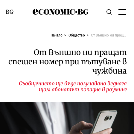
Economic.bg
Търсене
Смяна на език
Начало
Общество
От Външно ни пращат спешен номер при пътуване в чужбина
От Външно ни пращат
спешен номер при пътуване в
чужбина
Съобщението ще бъде получавано веднага
щом абонатът попадне в роуминг