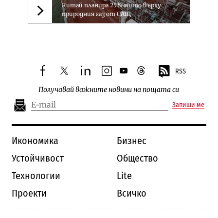
Китай планира 25% мито върху
природния газ от САЩ
Следваща новина
RSS
facebook
twitter
linkedin
instagram
youtube
threads
Получавай важните новини на пощата си
Запиши ме
Икономика
Бизнес
Устойчивост
Общество
Технологии
Lite
Проекти
Всичко