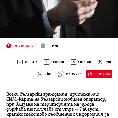
15:20 06.08.2018
~ 2 мин.
Изпрати
Сподели
Сподели
Туит
Препоръчай
Viber
Whats App
Всеки български гражданин, притежаващ
СИМ-карта на български мобилен оператор,
при влизане на територията на чужда
държава ще получава от утре – 7 август,
кратко текстово съобщение с информация за