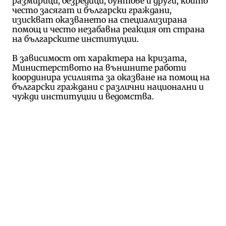
размирици, безредици, бунтове и други, които
често засягат и български граждани,
изискват оказването на специализирана
помощ и често незабавна реакция от страна
на българските институции.
В зависимост от характера на кризата,
Министерството на външните работи
координира усилията за оказване на помощ на
български граждани с различни национални и
чужди институции и ведомства.