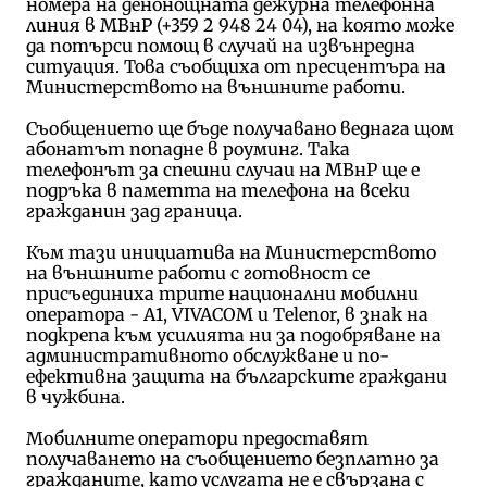
номера на денонощната дежурна телефонна
линия в МВнР (+359 2 948 24 04), на която може
да потърси помощ в случай на извънредна
ситуация. Това съобщиха от пресцентъра на
Министерството на външните работи.
Съобщението ще бъде получавано веднага щом
абонатът попадне в роуминг. Така
телефонът за спешни случаи на МВнР ще е
подръка в паметта на телефона на всеки
гражданин зад граница.
Към тази инициатива на Министерството
на външните работи с готовност се
присъединиха трите национални мобилни
оператора - А1, VIVACOM и Telenor, в знак на
подкрепа към усилията ни за подобряване на
административното обслужване и по-
ефективна защита на българските граждани
в чужбина.
Мобилните оператори предоставят
получаването на съобщението безплатно за
гражданите, като услугата не е свързана с