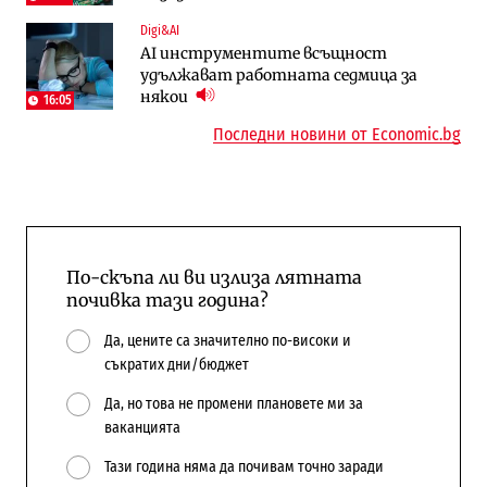
Пазар на труда
Компании
Digi&AI
Пазарът на труда продължава да се
Интервю | Истинската иновация идва
AI инструментите всъщност
охлажда, а три сектора го дърпат
от решаването на реални проблеми на
удължават работната седмица за
надолу
потребителите
някои
16:05
Последни новини от Economic.bg
По-скъпа ли ви излиза лятната
почивка тази година?
Да, цените са значително по-високи и
съкратих дни/бюджет
Да, но това не промени плановете ми за
ваканцията
Тази година няма да почивам точно заради