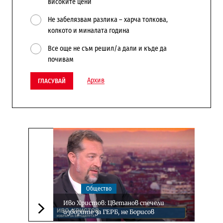
високите цени
Не забелязвам разлика – харча толкова,
колкото и миналата година
Все още не съм решил/а дали и къде да
почивам
Архив
ГЛАСУВАЙ
Общество
Иво Христов: Цветанов спечели
изборите за ГЕРБ, не Борисов