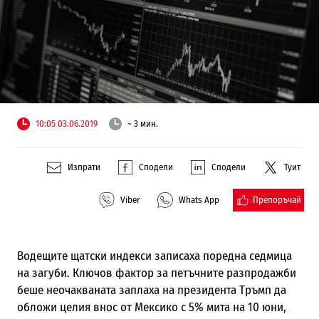
10:05 03.06.2019
~ 3 мин.
Изпрати
Сподели
Сподели
Туит
Препоръчай
Viber
Whats App
Водещите щатски индекси записаха поредна седмица
на загуби. Ключов фактор за петъчните разпродажби
беше неочакваната заплаха на президента Тръмп да
обложи целия внос от Мексико с 5% мита на 10 юни,