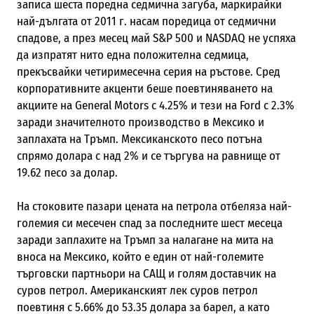
записа шеста поредна седмична загуба, маркирайки
най-дългата от 2011 г. насам поредица от седмични
спадове, а през месец май S&P 500 и
NASDAQ
не успяха
да изпратят нито една положителна седмица,
прекъсвайки четиримесечна серия на ръстове. Сред
корпоративните акценти беше поевтиняването на
акциите на
General Motors
с 4.25% и тези на Ford с 2.3%
заради значителното производство в Мексико и
заплахата на Тръмп. Мексиканското песо потъна
спрямо долара с над 2% и се търгува на равнище от
19.62 песо за долар.
На стоковите пазари цената на петрола отбеляза най-
големия си месечен спад за последните шест месеца
заради заплахите на Тръмп за налагане на мита на
вноса на Мексико, който е един от най-големите
търговски партньори на САЩ и голям доставчик на
суров петрол. Американският лек суров петрол
поевтиня с 5.66% до 53.35 долара за барел, а като