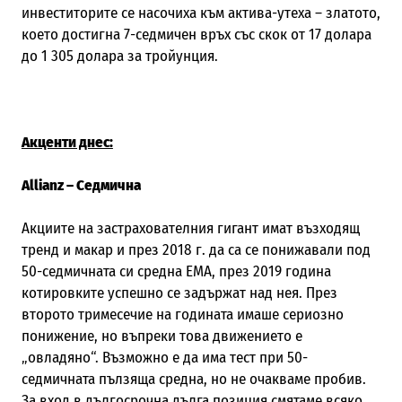
инвеститорите се насочиха към актива-утеха – златото,
което достигна 7-седмичен връх със скок от 17 долара
до 1
305 долара за тройунция.
Акценти днес:
Allianz –
Седмична
Акциите на застрахователния гигант имат възходящ
тренд и макар и през 2018 г. да са се понижавали под
50-седмичната си средна ЕМА, през 2019 година
котировките успешно се задържат над нея. През
второто тримесечие на годината имаше сериозно
понижение, но въпреки това движението е
„овладяно“. Възможно е да има тест при 50-
седмичната пълзяща средна, но не очакваме пробив.
За вход в дългосрочна дълга позиция смятаме всяко