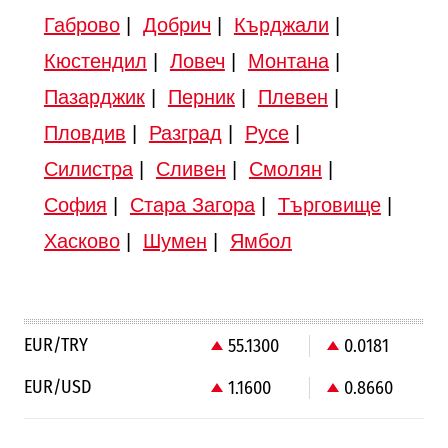
Габрово
|
Добрич
|
Кърджали
|
Кюстендил
|
Ловеч
|
Монтана
|
Пазарджик
|
Перник
|
Плевен
|
Пловдив
|
Разград
|
Русе
|
Силистра
|
Сливен
|
Смолян
|
София
|
Стара Загора
|
Търговище
|
Хасково
|
Шумен
|
Ямбол
EUR/TRY
55.1300
0.0181
EUR/USD
1.1600
0.8660