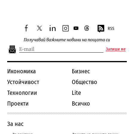
Следваща новина
RSS
facebook
twitter
linkedin
instagram
youtube
threads
Получавай важните новини на пощата си
Запиши ме
Икономика
Бизнес
Устойчивост
Общество
Технологии
Lite
Проекти
Всичко
За нас