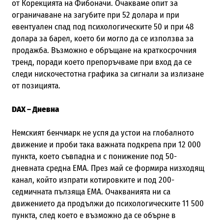
от Корекцията на Фибоначи. Очакваме опит за
ограничаване на загубите при 52 долара и при
евентуален спад под психологическите 50 и при 48
долара за барел, което би могло да се използва за
продажба. Възможно е обръщане на краткосрочния
тренд, поради което препоръчваме при вход да се
следи нискочестотна графика за сигнали за излизане
от позицията.
DAX – Дневна
Немският бенчмарк не успя да устои на глобалното
движение и проби така важната подкрепа при 12 000
пункта, което съвпадна и с понижение под 50-
дневната средна ЕМА. През май се формира низходящ
канал, който изпрати котировките и под 200-
седмичната пълзяща ЕМА. Очакванията ни са
движението да продължи до психологическите 11 500
пункта, след което е възможно да се обърне в