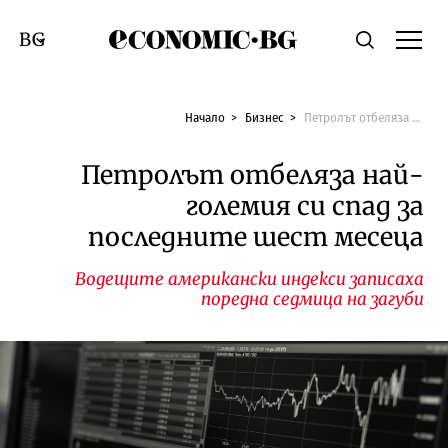
Economic.bg
Търсене
Смяна на език
Начало
Бизнес
Петролът отбеляза най-големия си спад за последните шест месеца
Петролът отбеляза най-
големия си спад за
последните шест месеца
Водещите американски индекси записаха
поредна седмица на загуби