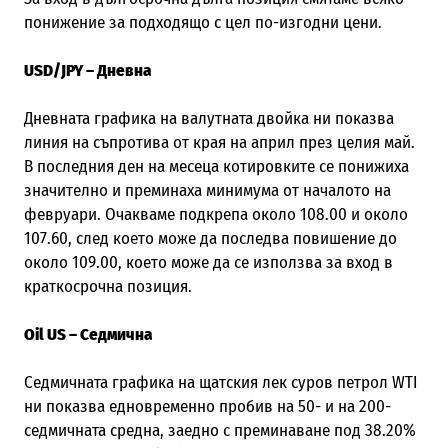
понижение за подходящо с цел по-изгодни цени.
USD/JPY – Дневна
Дневната графика на валутната двойка ни показва
линия на съпротива от края на април през целия май.
В последния ден на месеца котировките се понижиха
значително и преминаха минимума от началото на
февруари. Очакваме подкрепа около 108.00 и около
107.60, след което може да последва повишение до
около 109.00, което може да се използва за вход в
краткосрочна позиция.
Oil US – Седмична
Седмичната графика на щатския лек суров петрол
WTI
ни показва едновременно пробив на 50- и на 200-
седмичната средна, заедно с преминаване под 38.20%