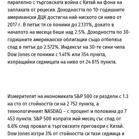
паралелно с търговската война с Китай на фона на
заплахата от рецесия. Доходността по 10-годишните
американски ДЦК достигна най-ниското си ниво от
2017 г. В петък тя се понижи до 2.131%, докато в
началото на месеца беше над 2.5%. Доходността по 30-
годишните американски облигации също отбеляза
спад в петък до 2.572%. Индексът на 30-те сини чипа
Dow Jones се понижи с 1.41% или 354 пункта,
изпращайки седмицата на ниво от 24
815 пункта.
Измерителят на икономиката S&P 500 се раздели с 1.3
на сто от стойността си на 2
752 пункта
,
а
технологичният
NASDAQ
– с процент и половина до 7
453 пункта. S&P 500 изпрати май месец със спад от
6.6% след провал в търговските преговори с Китай.
Dow Jones изтри 3% от стойността си тази седмица и