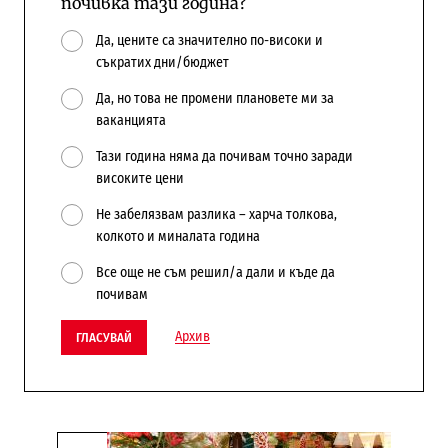
почивка тази година?
Да, цените са значително по-високи и
съкратих дни/бюджет
Да, но това не промени плановете ми за
ваканцията
Тази година няма да почивам точно заради
високите цени
Не забелязвам разлика – харча толкова,
колкото и миналата година
Все още не съм решил/а дали и къде да
почивам
Архив
ГЛАСУВАЙ