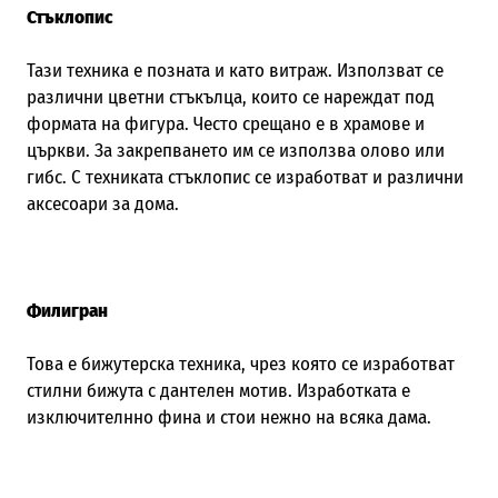
Стъклопис
Тази техника е позната и като витраж. Използват се
различни цветни стъкълца, които се нареждат под
формата на фигура. Често срещано е в храмове и
църкви. За закрепването им се използва олово или
гибс. С техниката стъклопис се изработват и различни
аксесоари за дома.
Филигран
Това е бижутерска техника, чрез която се изработват
стилни бижута с дантелен мотив. Изработката е
изключителнно фина и стои нежно на всяка дама.