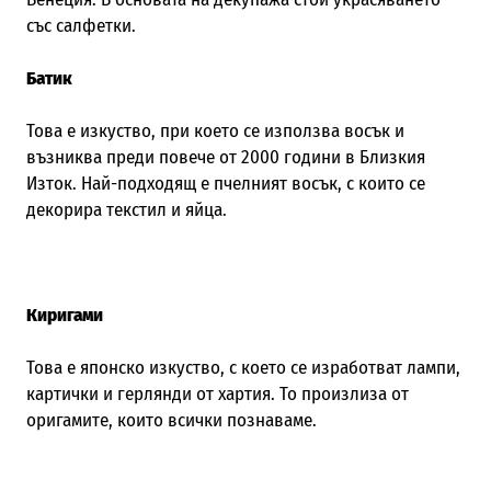
със салфетки.
Батик
Това е изкуство, при което се използва восък и
възниква преди повече от 2000 години в Близкия
Изток. Най-подходящ е пчелният восък, с които се
декорира текстил и яйца.
Киригами
Това е японско изкуство, с което се изработват лампи,
картички и герлянди от хартия. То произлиза от
оригамите, които всички познаваме.