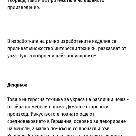
твореца, така и за притежателя на даденото
произведение.
В изработката на ръчно изработените изделия се
преливат множество интересни техники, разказват от
yaza. Тук са изброени най- популярните:
Декупаж
Това е интересна техника за украса на различни неща -
от яйца до мебели в дома. Думата е с френски
произход. Изкуството е познато още от
средновековието в Германия, основно за декориране
на мебели, а малко по- късно се пренася и във
Венеция. В основата на декупажа стои украсяването