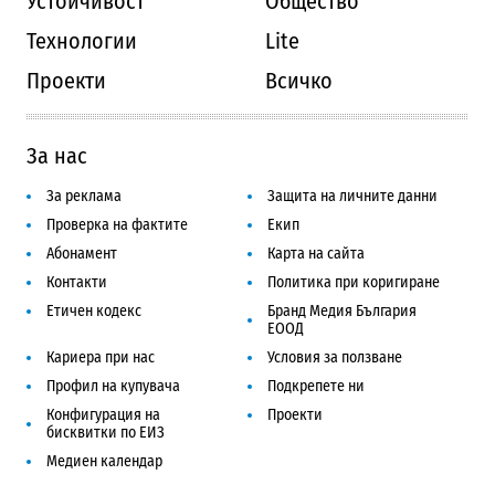
Устойчивост
Общество
Технологии
Lite
Проекти
Всичко
За нас
За реклама
Защита на личните данни
Проверка на фактите
Екип
Абонамент
Карта на сайта
Контакти
Политика при коригиране
Етичен кодекс
Бранд Медия България
ЕООД
Кариера при нас
Условия за ползване
Профил на купувача
Подкрепете ни
Конфигурация на
Проекти
бисквитки по ЕИЗ
Медиен календар