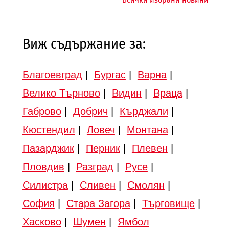
Търново
Виж съдържание за:
Благоевград
|
Бургас
|
Варна
|
Велико Търново
|
Видин
|
Враца
|
Габрово
|
Добрич
|
Кърджали
|
Кюстендил
|
Ловеч
|
Монтана
|
Пазарджик
|
Перник
|
Плевен
|
Пловдив
|
Разград
|
Русе
|
Силистра
|
Сливен
|
Смолян
|
София
|
Стара Загора
|
Търговище
|
Хасково
|
Шумен
|
Ямбол