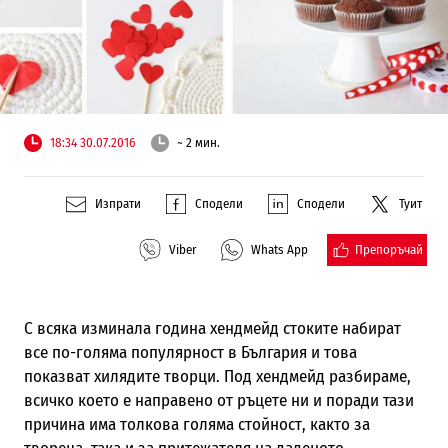
18:34 30.07.2016
~ 2 мин.
Изпрати
Сподели
Сподели
Туит
Препоръчай
Viber
Whats App
С всяка изминала година хендмейд стоките набират
все по-голяма популярност в България и това
показват хилядите творци. Под хендмейд разбираме,
всичко което е направено от ръцете ни и поради тази
причина има толкова голяма стойност, както за