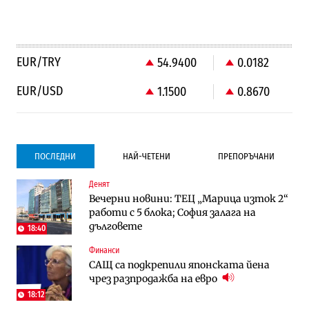
EUR/TRY
54.9400
0.0182
EUR/USD
1.1500
0.8670
ПОСЛЕДНИ
НАЙ-ЧЕТЕНИ
ПРЕПОРЪЧАНИ
Денят
Градоустройство
Компании
Вечерни новини: ТЕЦ „Марица изток 2“
Столична община избра изпълнител за
Vivacom предлага над 150 устройства с
работи с 5 блока; София залага на
преместването на трамвайното
90% отстъпка през август
дълговете
трасе по бул. „Скобелев“
18:40
Финанси
Компании
To:know
САЩ са подкрепили японската йена
Vivacom предлага над 150 устройства с
Последни дни с обозначаване на цените
чрез разпродажба на евро
90% отстъпка през август
в лева: Какво предстои?
18:12