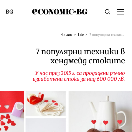
Economic.bg
Търсене
Смяна на език
Начало
Lite
7 популярни техники в хендмейд стоките
7 популярни техники в
хендмейд стоките
У нас през 2015 г. са продадени ръчно
изработени стоки за над 600 000 лв.