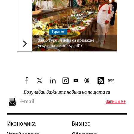
Туризъм
Защо Турция иска да премахне
услугата „олинклузив“?
Следваща новина
RSS
facebook
twitter
linkedin
instagram
youtube
threads
Получавай важните новини на пощата си
Запиши ме
Икономика
Бизнес