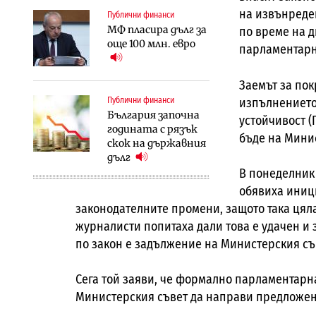
на извънреден
Публични финанси
МФ пласира дълг за
по време на 
още 100 млн. евро
парламентарн
Заемът за по
изпълнението
Публични финанси
България започна
устойчивост (
годината с рязък
бъде на Мини
скок на държавния
дълг
В понеделник
обявиха иници
законодателните промени, защото така цяла
журналисти попитаха дали това е удачен и
по закон е задължение на Министерския съв
Сега той заяви, че формално парламентарнат
Министерския съвет да направи предложен