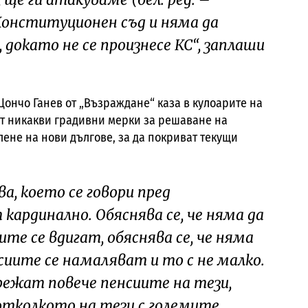
Конституционен съд и няма да
докато не се произнесе КС“, заплаши
Цончо Ганев от „Възраждане“ каза в кулоарите на
т никакви градивни мерки за решаване на
лене на нови дългове, за да покриват текущи
ва, което се говори пред
кардинално. Обяснява се, че няма да
ите се вдигат, обяснява се, че няма
сиите се намаляват и то с не малко.
 режат повече пенсиите на тези,
 отколкото на тези с големите