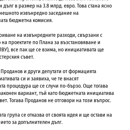
 дълг в размер на 3.8 млрд. евро. Това стана ясно
днешното извънредно заседание на
ата бюджетна комисия.
криване на извънредните разходи, свързани с
 на проектите по Плана за възстановяване и
ПВУ), все пак ще се взима, но инициативата ще
стерския съвет.
 Проданов и други депутати от формацията
ативата си и заявиха, че те внасят
та процедура ще се случи по-бързо. Още тогава
 законен вариант, тъй като бюджетната инициатива
ет. Тогава Проданов не отговори на този въпрос.
а група се отказва от своята идея и ще остави на
ието за допълнителен дълг.