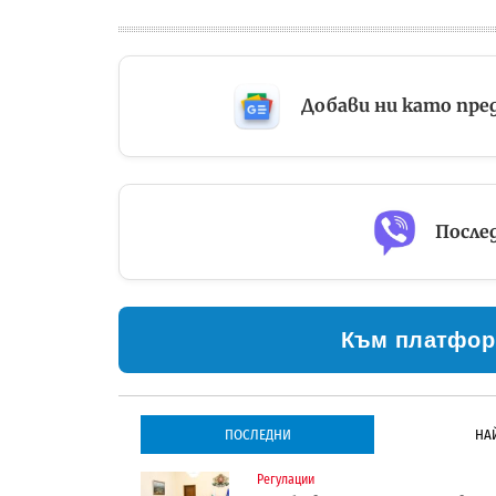
Добави ни като пре
Послед
Към платфор
ПОСЛЕДНИ
НА
Регулации
Инфраструктура
Инфраструктура