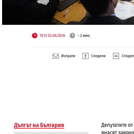
15:13 02.06.2026
~ 2 мин.
Изпрати
Сподели
Споде
Дългът на България
Депутатите от
внасят законо