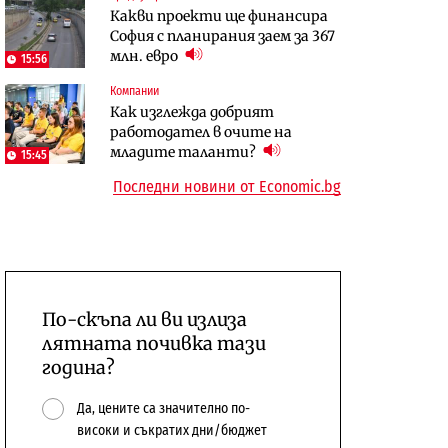
Какви проекти ще финансира
бюджетите си
София с планирания заем за 367
To:know
Компании
млн. евро
15:56
Последни дни с обозначаване на
А1 отново е лидер при
Компании
цените в лева: Какво
технологичните компании и
Как изглежда добрият
предстои?
системните интегратори
работодател в очите на
младите таланти?
15:45
Последни новини от Economic.bg
По-скъпа ли ви излиза
лятната почивка тази
година?
Да, цените са значително по-
високи и съкратих дни/бюджет