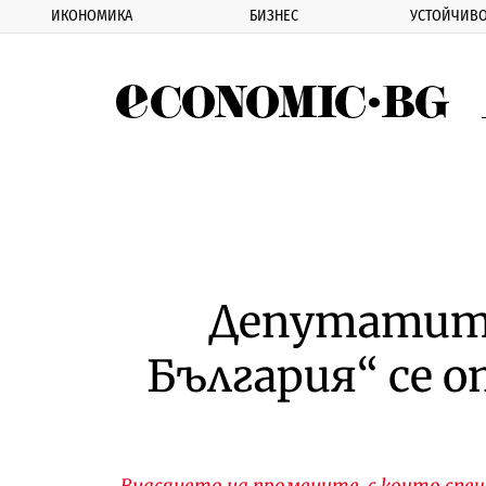
ИКОНОМИКА
БИЗНЕС
УСТОЙЧИВО
Eco
Депутатите
България“ се 
Внасянето на промените, с които спешн