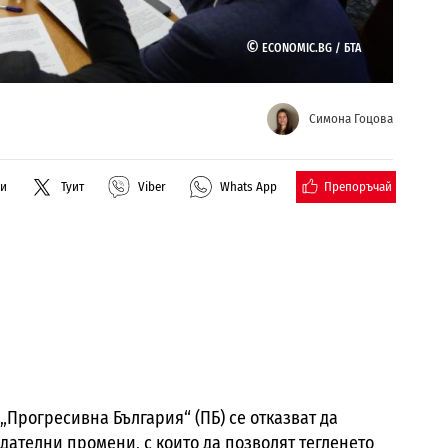
©
ECONOMIC.BG /
БТА
Симона Гоцова
Препоръчай
ли
Туит
Viber
Whats App
 „Прогресивна България“ (ПБ) се отказват да
дателни промени, с които да позволят тегленето