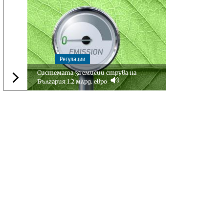
Регулации
Системата за емисии струва на
България 1.2 млрд. евро
Следваща новина