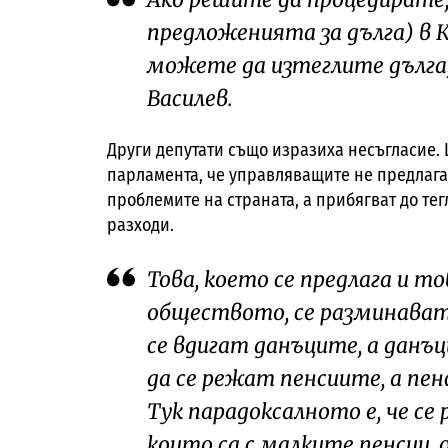
предложенията за дълга) в 
можете да изтеглите дълга, 
Василев.
Други депутати също изразиха несъгласие. 
парламента, че управляващите не предлага
проблемите на страната, а прибягват до тег
разходи.
Това, което се предлага и то
обществото, се разминават 
се вдигат данъците, а данъц
да се режат пенсиите, а пен
Тук парадоксалното е, че се
които са с малките пенсии,