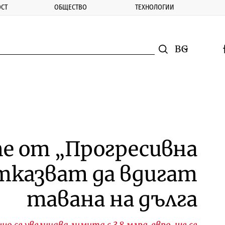
СТ
ОБЩЕСТВО
ТЕХНОЛОГИИ
nomic.bg
Търсене
Смяна на ез
f
Търси
 от „Прогресивна
отказват да вдигат
тавана на дълга
о се увеличава лимита с 3.8 млрд. евро, ще се