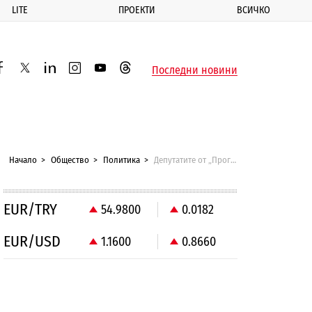
LITE
ПРОЕКТИ
ВСИЧКО
ик
Последни новини
acebook
twitter
linkedin
instagram
youtube
threads
Начало
Общество
Политика
Депутатите от „Прогресивна България“ се отказват да вдигат тавана на дълга
EUR/TRY
54.9800
0.0182
EUR/USD
1.1600
0.8660