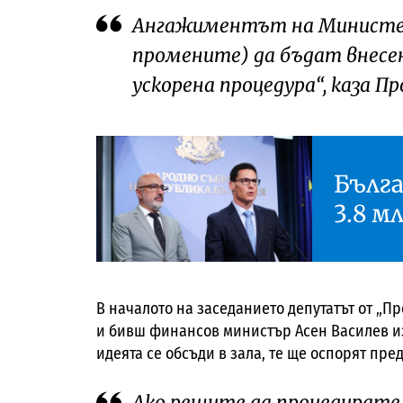
Ангажиментът на Министерск
промените) да бъдат внесени
ускорена процедура“, каза Пр
Бълг
3.8 м
В началото на заседанието депутатът от „
и бивш финансов министър Асен Василев изт
идеята се обсъди в зала, те ще оспорят пр
Ако решите да процедирате, 