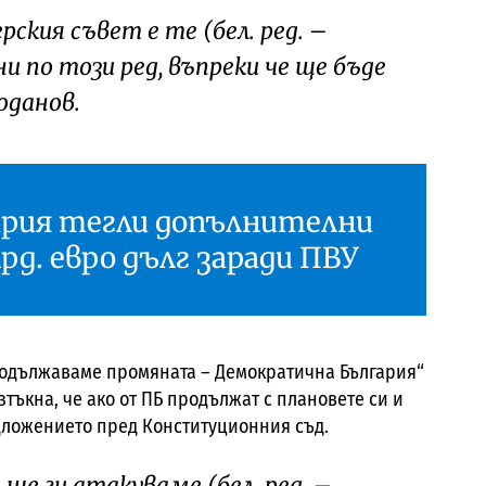
ия съвет е те (бел. ред. –
 по този ред, въпреки че ще бъде
оданов.
ария тегли допълнителни
лрд. евро дълг заради ПВУ
Продължаваме промяната – Демократична България“
ъкна, че ако от ПБ продължат с плановете си и
едложението пред Конституционния съд.
ще ги атакуваме (бел. ред. –