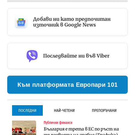
Добави ни като предпочитан
източник в Google News
Последвайте ни във Viber
Към платформата Европари 101
ПОСЛЕДНИ
НАЙ-ЧЕТЕНИ
ПРЕПОРЪЧАНИ
Публични финанси
Градоустройство
Инфраструктура
България е трета в ЕС по ръст на
Столична община избра
Проектирането на тунела под