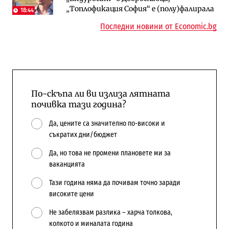
„Топлофикация София“ e (полу)фалирала
18:44
Последни новини от Economic.bg
По-скъпа ли ви излиза лятната
почивка тази година?
Да, цените са значително по-високи и
съкратих дни/бюджет
Да, но това не промени плановете ми за
ваканцията
Тази година няма да почивам точно заради
високите цени
Не забелязвам разлика – харча толкова,
колкото и миналата година