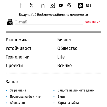
RSS
facebook
twitter
linkedin
instagram
youtube
threads
Получавай важните новини на пощата си
Запиши ме
Икономика
Бизнес
Устойчивост
Общество
Технологии
Lite
Проекти
Всичко
За нас
За реклама
Защита на личните данни
Проверка на фактите
Екип
Абонамент
Карта на сайта