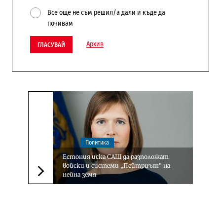
Все още не съм решил/а дали и къде да
почивам
Архив
ГЛАСУВАЙ
Политика
Естония иска САЩ да разположат
войски и системи „Пейтриът“ на
нейна земя
Следваща новина