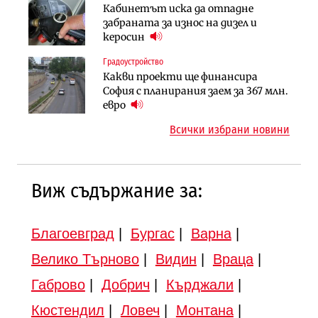
Инфраструктура
Кабинетът иска да отпадне
Вторият мост над Варненското
АПИ възложи промяната на
забраната за износ на дизел и
езеро става част от бъдещата
парцеларния план за
керосин
магистрала „Черно море“
магистралата Русе – Велико
Градоустройство
Публични финанси
Търново
Какви проекти ще финансира
Регионалният министър поема „на
Компании
София с планирания заем за 367 млн.
ръчно управление“ общинската
„Ендуросат“ ще строи огромен
евро
инвестиционна програма
космически и отбранителен
Всички избрани новини
център в Доброславци
12:43
Виж съдържание за:
Благоевград
|
Бургас
|
Варна
|
Велико Търново
|
Видин
|
Враца
|
Габрово
|
Добрич
|
Кърджали
|
Кюстендил
|
Ловеч
|
Монтана
|