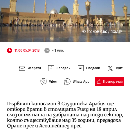
©
ECONOMIC.BG /
PIXABAY
11:00 05.04.2018
~ 1 мин.
Изпрати
Сподели
Сподели
Туит
Препоръчай
Viber
Whats App
Първият киносалон в Саудитска Арабия ще
отвори врати в столицата Рияд на 18 април
след отмяната на забраната над този сектор,
която съществуваше над 35 години, предадоха
Франс прес и Асошиейтед прес.