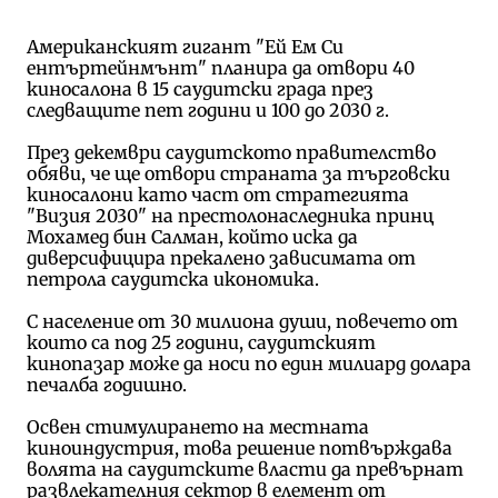
Американският гигант "Ей Ем Си
ентъртейнмънт" планира да отвори 40
киносалона в 15 саудитски града през
следващите пет години и 100 до 2030 г.
През декември саудитското правителство
обяви, че ще отвори страната за търговски
киносалони като част от стратегията
"Визия 2030" на престолонаследника принц
Мохамед бин Салман, който иска да
диверсифицира прекалено зависимата от
петрола саудитска икономика.
С население от 30 милиона души, повечето от
които са под 25 години, саудитският
кинопазар може да носи по един милиард долара
печалба годишно.
Освен стимулирането на местната
киноиндустрия, това решение потвърждава
волята на саудитските власти да превърнат
развлекателния сектор в елемент от