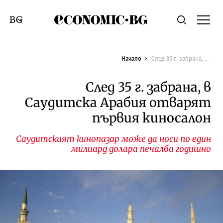
Economic.bg
Търсене
Смяна на език
Начало
След 35 г. забрана, в Саудитска Арабия отварят първия киносалон
След 35 г. забрана, в
Саудитска Арабия отварят
първия киносалон
Саудитският кинопазар може да носи по един
милиард долара печалба годишно