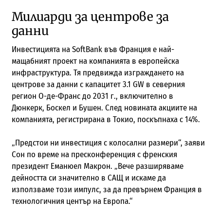
Милиарди за центрове за
данни
Инвестицията на SoftBank във Франция е най-
мащабният проект на компанията в европейска
инфраструктура. Тя предвижда изграждането на
центрове за данни с капацитет 3.1 GW в северния
регион О-де-Франс до 2031 г., включително в
Дюнкерк, Боскел и Бушен. След новината акциите на
компанията, регистрирана в Токио, поскъпнаха с 14%.
„Предстои ни инвестиция с колосални размери“, заяви
Сон по време на пресконференция с френския
президент Еманюел Макрон. „Вече разширяваме
дейността си значително в САЩ и искаме да
използваме този импулс, за да превърнем Франция в
технологичния център на Европа.“