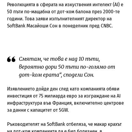
Революцията в сферата на изкуствения интелект (AI) е
50 пъти по-мащабна от дот-ком балона през 2000-те
години. Това заяви изпълнителният директор на
SoftBank Масайоши Сон в понеделник пред CNBC.
Смятам, че това е над 10 пъти,
вероятно дори 50 пъти по-голямо от
дот-ком ерата“, сподели Сон.
Изявлението дойде ден след като компанията обяви
инвестиция от 75 милиарда евро за изграждане на AI
инфраструктура във Франция, включително центрове
за данни с капацитет от 5GW.
Ръководителят на SoftBank отбеляза, че макар крахът
на дот-ком компаниите да е бил болезнен, в