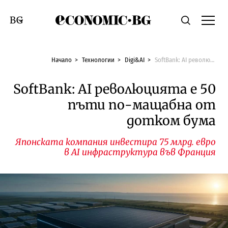
Economic.bg
Търсене
Смяна на език
Начало
Технологии
Digi&AI
SoftBank: AI революцията е 50 пъти по-мащабна от дотком бума
SoftBank: AI революцията е 50
пъти по-мащабна от
дотком бума
Японската компания инвестира 75 млрд. евро
в AI инфраструктура във Франция