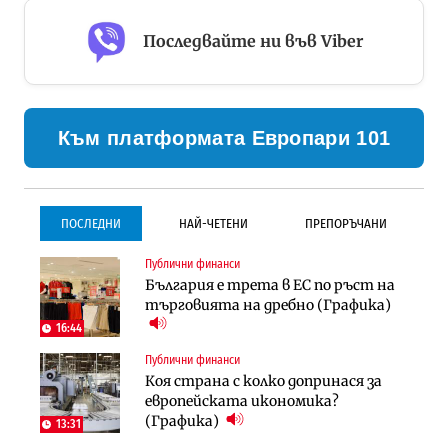
Последвайте ни във Viber
Към платформата Европари 101
ПОСЛЕДНИ
НАЙ-ЧЕТЕНИ
ПРЕПОРЪЧАНИ
Публични финанси
Градоустройство
Инфраструктура
България е трета в ЕС по ръст на
Столична община избра
Проектирането на тунела под
търговията на дребно (Графика)
изпълнител за преместването на
Петрохан ще върви паралелно с
трамвайното трасе по бул.
екологичните оценки
16:44
„Скобелев“
Публични финанси
Компании
Инфраструктура
Коя страна с колко допринася за
„Хювефарма“ подписа договор за
Проектирането на тунела под
европейската икономика?
придобиване на Euroapi Italy
Петрохан ще върви паралелно с
(Графика)
13:31
екологичните оценки