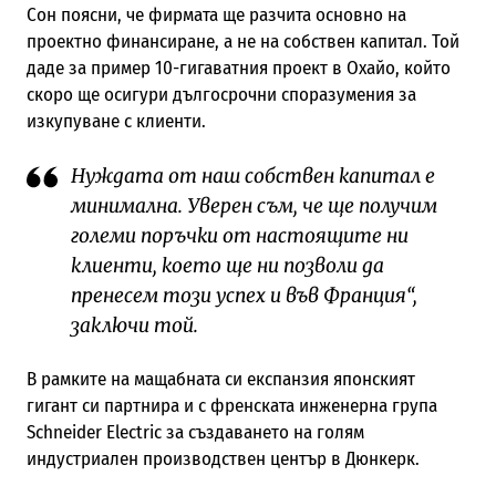
Сон поясни, че фирмата ще разчита основно на
проектно финансиране, а не на собствен капитал. Той
даде за пример 10-гигаватния проект в Охайо, който
скоро ще осигури дългосрочни споразумения за
изкупуване с клиенти.
Нуждата от наш собствен капитал е
минимална. Уверен съм, че ще получим
големи поръчки от настоящите ни
клиенти, което ще ни позволи да
пренесем този успех и във Франция“,
заключи той.
В рамките на мащабната си експанзия японският
гигант си партнира и с френската инженерна група
Schneider Electric за създаването на голям
индустриален производствен център в Дюнкерк.