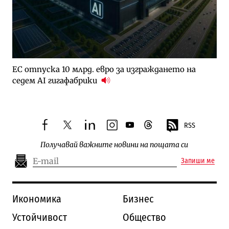
ЕС отпуска 10 млрд. евро за изграждането на
седем AI гигафабрики
RSS
facebook
twitter
linkedin
instagram
youtube
threads
Получавай важните новини на пощата си
Запиши ме
Икономика
Бизнес
Устойчивост
Общество