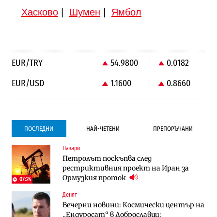
Хасково
|
Шумен
|
Ямбол
EUR/TRY
54.9800
0.0182
EUR/USD
1.1600
0.8660
ПОСЛЕДНИ
НАЙ-ЧЕТЕНИ
ПРЕПОРЪЧАНИ
Пазари
Градоустройство
Компании
Петролът поскъпва след
Столична община избра изпълнител за
Vivacom предлага над 150 устройства с
рестриктивния проект на Иран за
преместването на трамвайното
90% отстъпка през август
Ормузкия проток
трасе по бул. „Скобелев“
07:24
Денят
Компании
To:know
Вечерни новини: Космически център на
Vivacom предлага над 150 устройства с
Последни дни с обозначаване на цените
„Ендуросат“ в Доброславци;
90% отстъпка през август
в лева: Какво предстои?