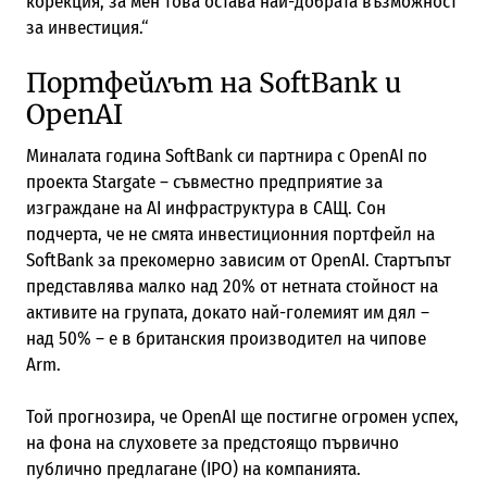
корекция, за мен това остава най-добрата възможност
за инвестиция.“
Портфейлът на SoftBank и
OpenAI
Миналата година SoftBank си партнира с OpenAI по
проекта Stargate – съвместно предприятие за
изграждане на AI инфраструктура в САЩ. Сон
подчерта, че не смята инвестиционния портфейл на
SoftBank за прекомерно зависим от OpenAI. Стартъпът
представлява малко над 20% от нетната стойност на
активите на групата, докато най-големият им дял –
над 50% – е в британския производител на чипове
Arm.
Той прогнозира, че OpenAI ще постигне огромен успех,
на фона на слуховете за предстоящо първично
публично предлагане (IPO) на компанията.