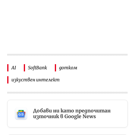
AI
SoftBank
дотком
изкуствен интелект
Добави ни като предпочитан
източник в Google News