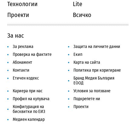
Технологии
Lite
Проекти
Всичко
За нас
За реклама
Защита на личните данни
Проверка на фактите
Екип
Абонамент
Карта на сайта
Контакти
Политика при коригиране
Етичен кодекс
Бранд Медия България
ЕООД
Кариера при нас
Условия за ползване
Профил на купувача
Подкрепете ни
Конфигурация на
Проекти
бисквитки по ЕИЗ
Медиен календар