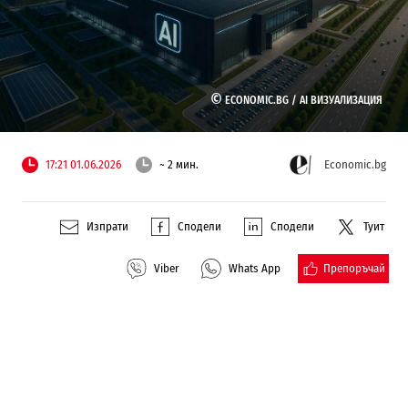
©
ECONOMIC.BG /
AI ВИЗУАЛИЗАЦИЯ
17:21 01.06.2026
~ 2 мин.
Economic.bg
Изпрати
Сподели
Сподели
Туит
Препоръчай
Viber
Whats App