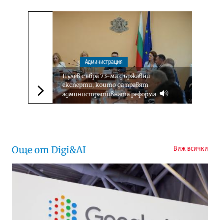
Администрация
Пулев събра 73-ма държавни
експерти, които да правят
административната реформа
Следваща новина
Още от Digi&AI
Виж всички