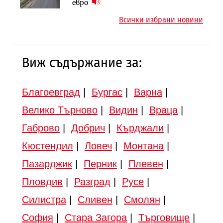
Шест кандидата с интерес към
евро
инвестиционна програма
надзора на двете метростанции в
Всички избрани новини
„Люлин“
Виж съдържание за:
Благоевград
|
Бургас
|
Варна
|
Велико Търново
|
Видин
|
Враца
|
Габрово
|
Добрич
|
Кърджали
|
Кюстендил
|
Ловеч
|
Монтана
|
Пазарджик
|
Перник
|
Плевен
|
Пловдив
|
Разград
|
Русе
|
Силистра
|
Сливен
|
Смолян
|
София
|
Стара Загора
|
Търговище
|