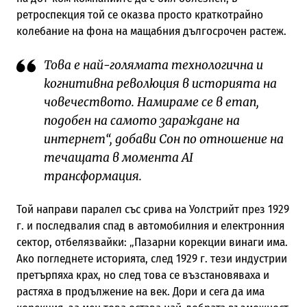
ретроспекция той се оказва просто краткотрайно
колебание на фона на мащабния дългосрочен растеж.
Това е най-голямата технологична и
когнитивна революция в историята на
човечеството. Намираме се в етап,
подобен на самото зараждане на
интернет“, добави Сон по отношение на
течащата в момента AI
трансформация.
Той направи паралел със срива на Уолстрийт през 1929
г. и последвалия спад в автомобилния и електронния
сектор, отбелязвайки: „Пазарни корекции винаги има.
Ако погледнете историята, след 1929 г. тези индустрии
претърпяха крах, но след това се възстановяваха и
растяха в продължение на век. Дори и сега да има