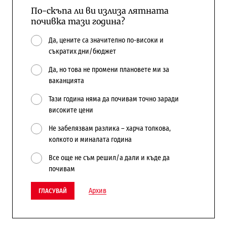
По-скъпа ли ви излиза лятната
почивка тази година?
Да, цените са значително по-високи и
съкратих дни/бюджет
Да, но това не промени плановете ми за
ваканцията
Тази година няма да почивам точно заради
високите цени
Не забелязвам разлика – харча толкова,
колкото и миналата година
Все още не съм решил/а дали и къде да
почивам
Архив
ГЛАСУВАЙ