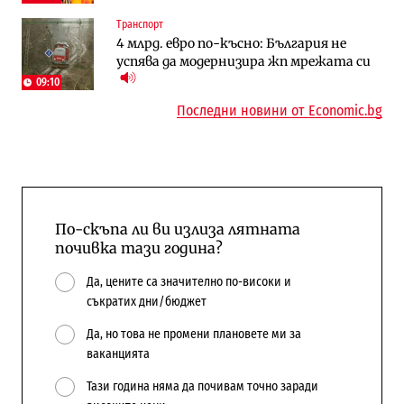
Енергетика
Регулации
Транспорт
АЕЦ „Козлодуй“ ще работи само още
Лекарствата за редки болести
4 млрд. евро по-късно: България не
няколко седмици, ако сушата продължи
попадат в капан на обществените
успява да модернизира жп мрежата си
поръчки?
09:10
Последни новини от Economic.bg
По-скъпа ли ви излиза лятната
почивка тази година?
Да, цените са значително по-високи и
съкратих дни/бюджет
Да, но това не промени плановете ми за
ваканцията
Тази година няма да почивам точно заради