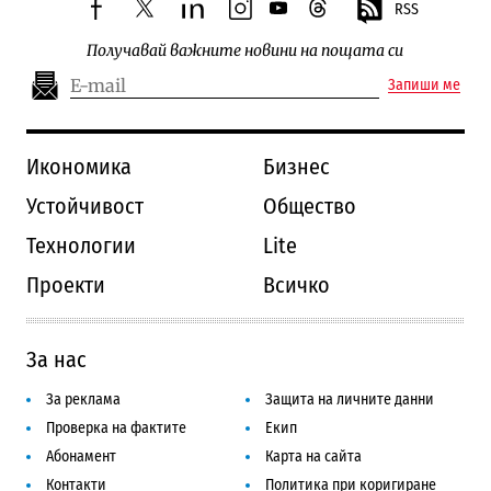
RSS
facebook
twitter
linkedin
instagram
youtube
threads
Получавай важните новини на пощата си
Запиши ме
Икономика
Бизнес
Устойчивост
Общество
Технологии
Lite
Проекти
Всичко
За нас
За реклама
Защита на личните данни
Проверка на фактите
Екип
Абонамент
Карта на сайта
Контакти
Политика при коригиране