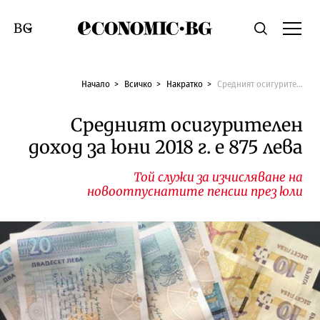
Economic.bg
Търсене
Смяна на език
Начало
Всичко
Накратко
Средният осигурителен доход за юни 2018 г. е 875 лева
Средният осигурителен
доход за юни 2018 г. е 875 лева
Той служи за изчисляване на
новоотпуснатите пенсии през юли