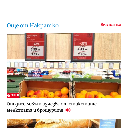
Следваща новина
Още от Накратко
Виж всички
10:00
От днес левът изчезва от етикетите,
менютата и брошурите