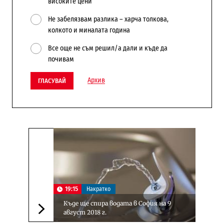
високите цени
Не забелязвам разлика – харча толкова,
колкото и миналата година
Все още не съм решил/а дали и къде да
почивам
Архив
ГЛАСУВАЙ
19:15
Накратко
Къде ще спира водата в София на 9
август 2018 г.