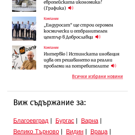
АЕЦ „Козлодуй“ ще работи само още
Ипотечното кредитиране в
европейската икономика?
няколко седмици, ако сушата
България продължава да се охлажда
(Графика)
продължи
(Графика)
Компании
Компании
Публични финанси
„Ендуросат“ ще строи огромен
„Хювефарма“ подписа договор за
След 20 години застой: Данъчните
космически и отбранителен
придобиване на Euroapi Italy
оценки на имотите може да бъдат
център в Доброславци
вдигнати
Компании
Инфраструктура
Инфраструктура
Интервю | Истинската иновация
АПИ възложи промяната на
Вторият мост над Варненското
идва от решаването на реални
парцеларния план за
езеро става част от бъдещата
проблеми на потребителите
магистралата Русе – Велико
магистрала „Черно море“
Всички избрани новини
Търново
Виж съдържание за:
Благоевград
|
Бургас
|
Варна
|
Велико Търново
|
Видин
|
Враца
|