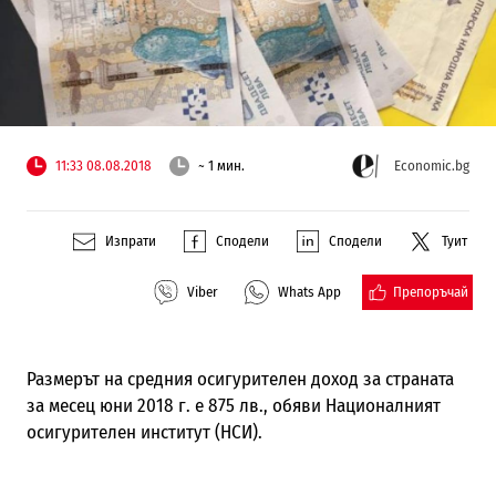
11:33 08.08.2018
~ 1 мин.
Economic.bg
Изпрати
Сподели
Сподели
Туит
Препоръчай
Viber
Whats App
Размерът на средния осигурителен доход за страната
за месец юни 2018 г. е 875 лв., обяви Националният
осигурителен институт (НСИ).