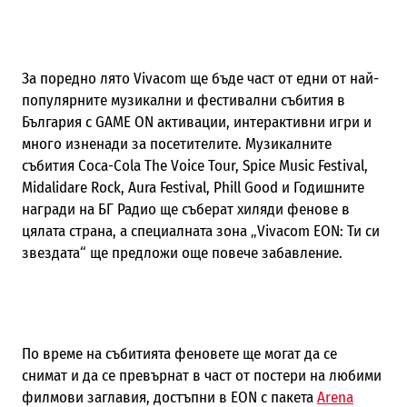
За поредно лято Vivacom ще бъде част от едни от най-
популярните музикални и фестивални събития в
България с GAME ON активации, интерактивни игри и
много изненади за посетителите. Музикалните
събития Coca-Cola The Voice Tour, Spice Music Festival,
Midalidare Rock, Aura Festival, Phill Good и Годишните
награди на БГ Радио ще съберат хиляди фенове в
цялата страна, а специалната зона „Vivacom EON: Ти си
звездата“ ще предложи още повече забавление.
По време на събитията феновете ще могат да се
снимат и да се превърнат в част от постери на любими
филмови заглавия, достъпни в EON с пакета
Arena