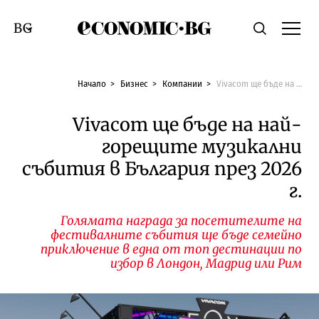
Economic.bg
Търсене
Смяна на език
Начало
Бизнес
Компании
Vivacom ще бъде на най-горещите музикални събития в България през 2026 г.
Vivacom ще бъде на най-
горещите музикални
събития в България през 2026
г.
Голямата награда за посетителите на
фестивалните събития ще бъде семейно
приключение в една от топ дестинации по
избор в Лондон, Мадрид или Рим