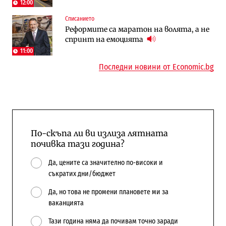
Доброславци
12:00
Списанието
Енергетика
Регулации
Реформите са маратон на волята, а не
АЕЦ „Козлодуй“ ще работи само още
Лекарствата за редки болести
спринт на емоцията
няколко седмици, ако сушата продължи
попадат в капан на обществените
поръчки?
11:00
Последни новини от Economic.bg
По-скъпа ли ви излиза лятната
почивка тази година?
Да, цените са значително по-високи и
съкратих дни/бюджет
Да, но това не промени плановете ми за
ваканцията
Тази година няма да почивам точно заради