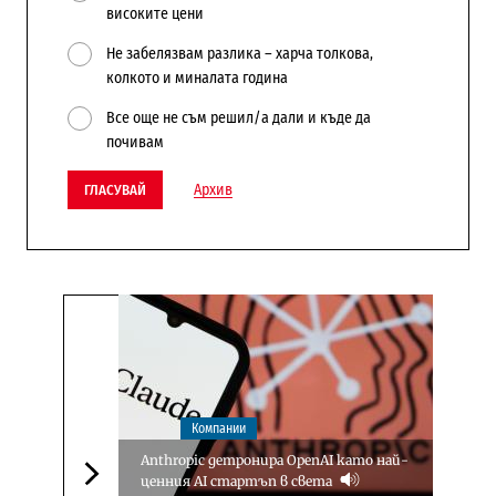
високите цени
Не забелязвам разлика – харча толкова,
колкото и миналата година
Все още не съм решил/а дали и къде да
почивам
Архив
ГЛАСУВАЙ
Компании
Anthropic детронира OpenAI като най-
ценния AI стартъп в света