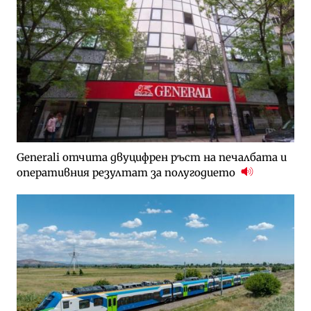
Generali отчита двуцифрен ръст на печалбата и
оперативния резултат за полугодието