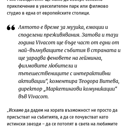
приключение в увеселителен парк или филмово
студио в една от европейските столици.
Лятото е време за музика, емоции и
споделени преживявания. Затова и тази
година Vivacom ще бъде част от едни от
най-вълнуващите събития в страната и
ще зарадва феновете на гейминга,
филмовите любители и
пътешествениците с интерактивни
активации“, коментира Теодора Витева,
директор „Маркетингови комуникации“
във Vivacom.
„Искаме да дадем на хората възможност не просто да
присъстват на събитията, а да се почувстват като
истински звезди – да се потопят в света на любимите