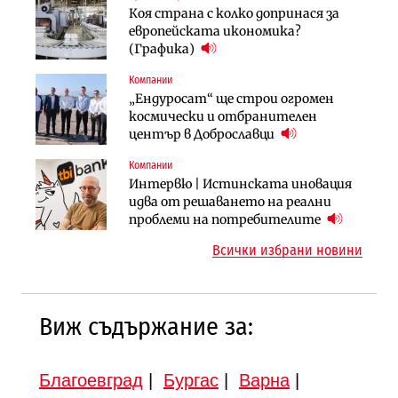
Енергетика
Финанси
Коя страна с колко допринася за
АЕЦ „Козлодуй“ ще работи само още
Ипотечното кредитиране в
европейската икономика?
няколко седмици, ако сушата
България продължава да се охлажда
(Графика)
продължи
(Графика)
Компании
Компании
Публични финанси
„Ендуросат“ ще строи огромен
„Хювефарма“ подписа договор за
След 20 години застой: Данъчните
космически и отбранителен
придобиване на Euroapi Italy
оценки на имотите може да бъдат
център в Доброславци
вдигнати
Компании
Инфраструктура
Инфраструктура
Интервю | Истинската иновация
АПИ възложи промяната на
Вторият мост над Варненското
идва от решаването на реални
парцеларния план за
езеро става част от бъдещата
проблеми на потребителите
магистралата Русе – Велико
магистрала „Черно море“
Всички избрани новини
Търново
Виж съдържание за:
Благоевград
|
Бургас
|
Варна
|