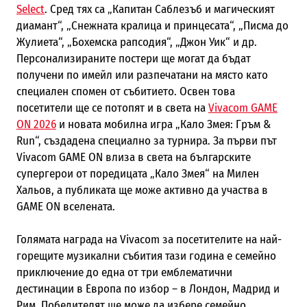
Select
. Сред тях са „Капитан Саблезъб и магическият
диамант“, „Снежната кралица и принцесата“, „Писма до
Жулиета“, „Бохемска рапсодия“, „Джон Уик“ и др.
Персонализираните постери ще могат да бъдат
получени по имейл или разпечатани на място като
специален спомен от събитието. Освен това
посетители ще се потопят и в света на
Vivacom GAME
ON 2026
и новата мобилна игра „Кало Змея: Гръм &
Run“, създадена специално за турнира. За първи път
Vivacom GAME ON влиза в света на българските
супергерои от поредицата „Кало Змея“ на Милен
Хальов, а публиката ще може активно да участва в
GAME ON вселената.
Голямата награда на Vivacom за посетителите на най-
горещите музикални събития тази година е семейно
приключение до една от три емблематични
дестинации в Европа по избор – в Лондон, Мадрид и
Рим. Победителят ще може да избере семейно