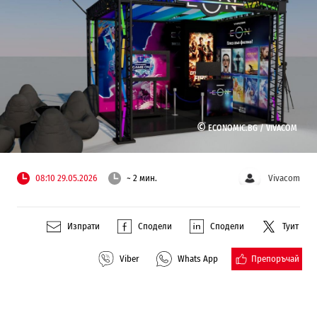
©
ECONOMIC.BG /
VIVACOM
08:10 29.05.2026
~ 2 мин.
Vivacom
Изпрати
Сподели
Сподели
Туит
Препоръчай
Viber
Whats App