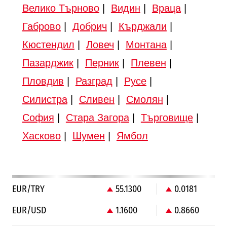
Велико Търново
|
Видин
|
Враца
|
Габрово
|
Добрич
|
Кърджали
|
Кюстендил
|
Ловеч
|
Монтана
|
Пазарджик
|
Перник
|
Плевен
|
Пловдив
|
Разград
|
Русе
|
Силистра
|
Сливен
|
Смолян
|
София
|
Стара Загора
|
Търговище
|
Хасково
|
Шумен
|
Ямбол
EUR/TRY
55.1300
0.0181
EUR/USD
1.1600
0.8660