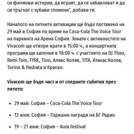
си филмови истории, да играят, да се забавляват и да
си тръгнат с хубави спомени“, добави тя.
Началото на летните активации ще бъде поставено на
29 май в София по време на Coca-Cola The Voice Tour
на паркинга на Арена София. Зоната с активностите на
Vivacom ще отвори врати в 15:00 ч., а концертната
програма ще започне в 18:00 ч. с участието на DJ Theo,
Remi Toin, FYRE, Tino, Алекс Колев, TITA, Атанас Колев,
Torino & Pashata и Криско.
Vivacom ще бъде част и от следните събития през
лятото:
29 май: София – Coca-Cola The Voice Tour
12 юни: София – Годишни награди на БГ Радио
19 – 21 юни: София – Aura Festival