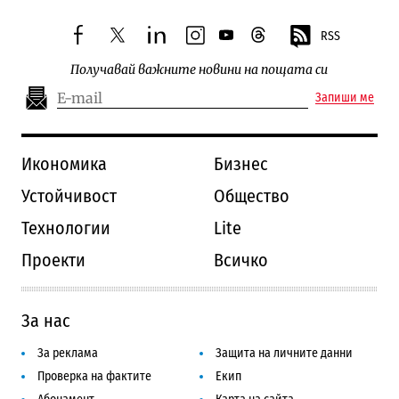
RSS
facebook
twitter
linkedin
instagram
youtube
threads
Получавай важните новини на пощата си
Запиши ме
Икономика
Бизнес
Устойчивост
Общество
Технологии
Lite
Проекти
Всичко
За нас
За реклама
Защита на личните данни
Проверка на фактите
Екип