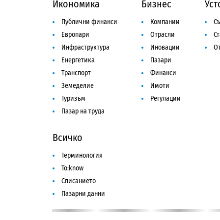
Икономика
Бизнес
Уст
Публични финанси
Компании
Съ
Европари
Отрасли
С
Инфраструктура
Иновации
От
Енергетика
Пазари
Транспорт
Финанси
Земеделие
Имоти
Туризъм
Регулации
Пазар на труда
Всичко
Терминология
To:know
Списанието
Пазарни данни