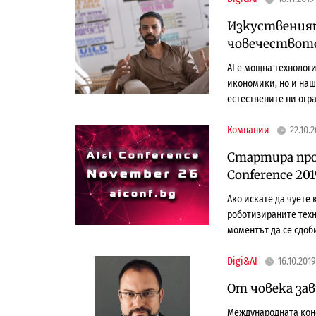
Изкуствения
човечествот
AI е мощна технолог
икономики, но и наш
естествените ни огр
Компании
22.10.
Стартира прод
Conference 201
Ако искате да чуете 
роботизираните техн
моментът да се сдоби
Digi&AI
16.10.2019
От човека зав
Международната конф