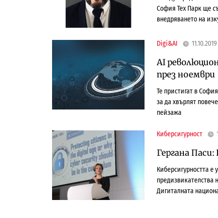
София Тех Парк ще с
внедряването на изк
Digi&AI
11.10.2019
AI революцио
през ноември
Te пристигат в София
за да хвърлят повече
пейзажа
Киберсигурност
Гергана Паси
Киберсигурността е у
предизвикателства н
Дигиталната национа