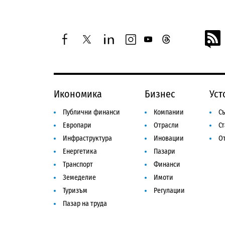
facebook
twitter
linkedin
instagram
youtube
threads
Икономика
Бизнес
Уст
Публични финанси
Компании
Съ
Европари
Отрасли
С
Инфраструктура
Иновации
От
Енергетика
Пазари
Транспорт
Финанси
Земеделие
Имоти
Туризъм
Регулации
Пазар на труда