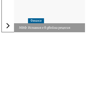
Финанси
МВФ: Испания е в двойна рецесия
Следваща новина