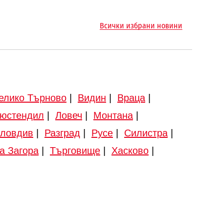
Всички избрани новини
елико Търново
|
Видин
|
Враца
|
юстендил
|
Ловеч
|
Монтана
|
ловдив
|
Разград
|
Русе
|
Силистра
|
а Загора
|
Търговище
|
Хасково
|