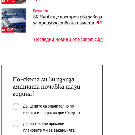
13:04
откажат напълно от Google
център в Доброславци
Компании
Енергетика
SK Hynix ще построи два завода
Компании
Държавният ТЕЦ „Марица
за производство на памети
„Ендуросат“ ще строи огромен
изток 2“ работи с 5 блока
12:23
космически и отбранителен
10:12
Последни новини от Economic.bg
център в Доброславци
По-скъпа ли ви излиза
лятната почивка тази
година?
Да, цените са значително по-
високи и съкратих дни/бюджет
Да, но това не промени
плановете ми за ваканцията