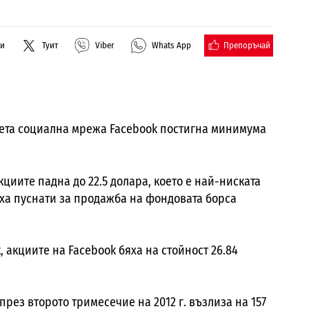
Препоръчай
ли
Туит
Viber
Whats App
света социална мрежа Facebook постигна минимума
циите падна до 22.5 долара, което е най-ниската
бяха пуснати за продажба на фондовата борса
 акциите на Facebook бяха на стойност 26.84
през второто тримесечие на 2012 г. възлиза на 157