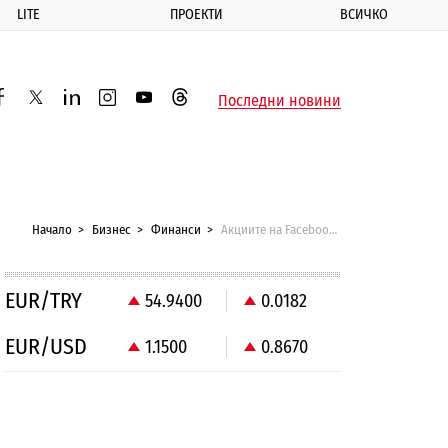
LITE
ПРОЕКТИ
ВСИЧКО
ик
Последни новини
acebook
twitter
linkedin
instagram
youtube
threads
Начало
Бизнес
Финанси
Акциите на Facebook стигнаха дъното
EUR/TRY
54.9400
0.0182
EUR/USD
1.1500
0.8670