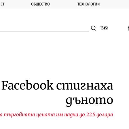
СТ
ОБЩЕСТВО
ТЕХНОЛОГИИ
nomic.bg
Търсене
Смяна на ез
f
Търси
 Facebook стигнаха
дъното
 търговията цената им падна до 22.5 долара