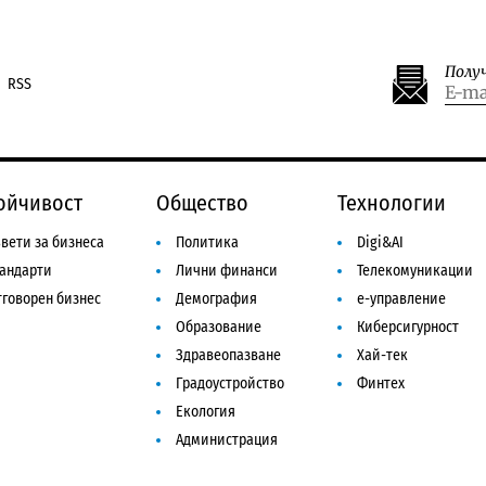
Полу
RSS
ойчивост
Общество
Технологии
вети за бизнеса
Политика
Digi&AI
тандарти
Лични финанси
Телекомуникации
говорен бизнес
Демография
е-управление
Образование
Киберсигурност
Здравеопазване
Хай-тек
Градоустройство
Финтех
Екология
Администрация