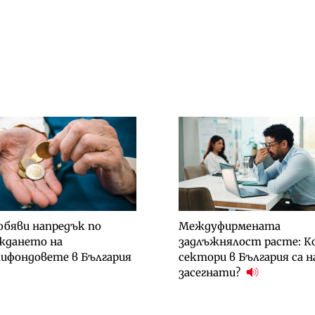
обяви напредък по
Междуфирмената
ждането на
задлъжнялост расте: К
ифондовете в България
сектори в България са н
засегнати?