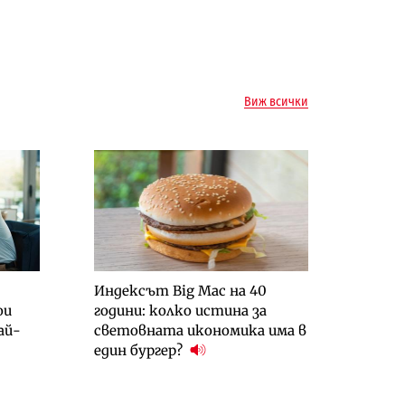
Виж всички
Индексът Big Mac на 40
ои
години: колко истина за
ай-
световната икономика има в
един бургер?