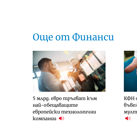
Още от Финанси
5 млрд. евро тръгват към
КФН 
най-обещаващите
въве
европейски технологични
мулт
компании