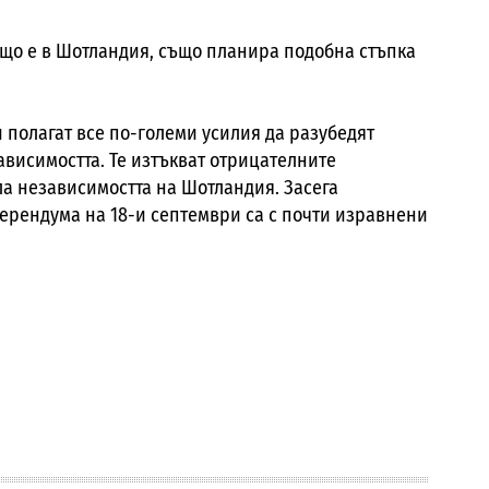
ъщо е в Шотландия, също планира подобна стъпка
 полагат все по-големи усилия да разубедят
ависимостта. Те изтъкват отрицателните
ла независимостта на Шотландия. Засега
ферендума на 18-и септември са с почти изравнени