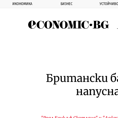
ИКОНОМИКА
БИЗНЕС
УСТОЙЧИВО
Eco
Британски б
напусн
"Роял Банк ъф Скотланд" и "Лой