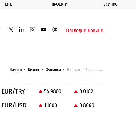
LITE
ПРОЕКТИ
ВСИЧКО
ик
Последни новини
acebook
twitter
linkedin
instagram
youtube
threads
Начало
Бизнес
Финанси
Британски банки заплашват да напуснат Шотландия при независимост
EUR/TRY
54.9800
0.0182
EUR/USD
1.1600
0.8660