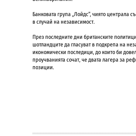
Банковата група „Лойдс”, чиято централа с
в случай на независимост.
През последните дни британските политици
шотландците да гласуват в подкрепа на нез
икономически последици, до които би дове
проучванията сочат, че двата лагера за ре
позиции.