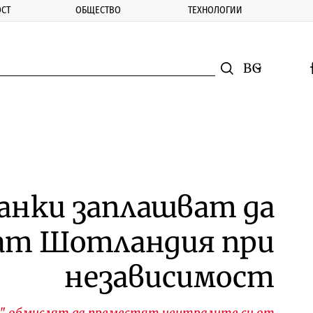
СТ
ОБЩЕСТВО
ТЕХНОЛОГИИ
nomic.bg
Търсене
Смяна на ез
f
Търси
анки заплашват да
ат Шотландия при
независимост
дс" обмислят да преместят централите си от