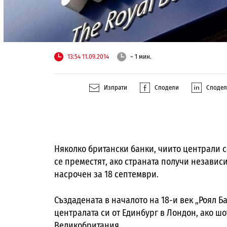
13:54 11.09.2014
~ 1 мин.
Изпрати
Сподели
Споде
Няколко британски банки, чиито централи 
се преместят, ако страната получи независ
насрочен за 18 септември.
Създадената в началото на 18-и век „Роял 
централата си от Единбург в Лондон, ако ш
Великобритания.