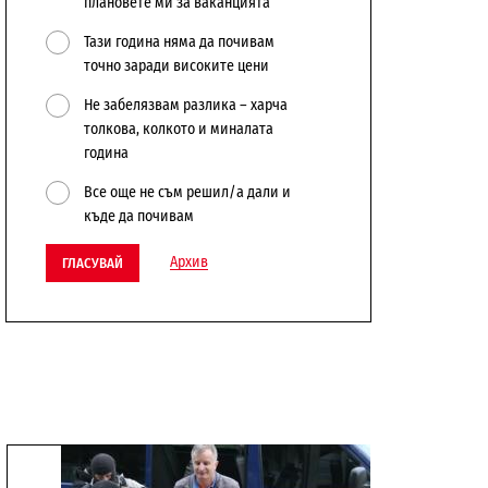
плановете ми за ваканцията
Тази година няма да почивам
точно заради високите цени
Не забелязвам разлика – харча
толкова, колкото и миналата
година
Все още не съм решил/а дали и
къде да почивам
Архив
ГЛАСУВАЙ