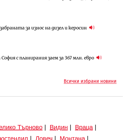
абраната за износ на дизел и керосин
арцеларния план за магистралата Русе – Велико
ото езеро става част от бъдещата магистрала
София с планирания заем за 367 млн. евро
ъм надзора на двете метростанции в „Люлин“
ма „на ръчно управление“ общинската
Всички избрани новини
елико Търново
|
Видин
|
Враца
|
юстендил
|
Ловеч
|
Монтана
|