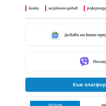
банки
незаконен добив
референд
Добави ни като пре
Послед
Към платфор
ПОСЛЕДНИ
НА