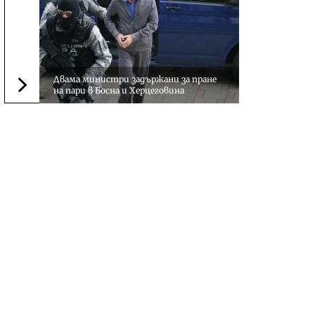
Двама министри задържани за пране
на пари в Босна и Херцеговина
Следваща новина