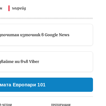
ум
ъпгрейд
дпочитан източник в Google News
вайте ни във Viber
мата Европари 101
Й-ЧЕТЕНИ
ПРЕПОРЪЧАНИ