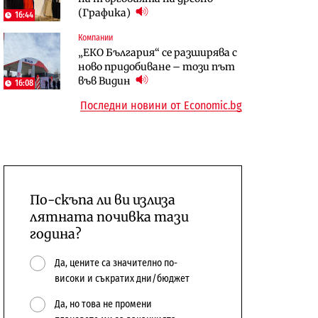
(Графика)
откажат напълно от Google
население и все повече сгради
16:44
Компании
Публични финанси
Компании
„ЕКО България“ се разширява с
Общините вече зависят от
А1 отново е лидер при
ново придобиване – този път
централната власт за 75% от
технологичните компании и
във Видин
16:08
бюджетите си
системните интегратори
Последни новини от Economic.bg
По-скъпа ли ви излиза
лятната почивка тази
година?
Да, цените са значително по-
високи и съкратих дни/бюджет
Да, но това не промени