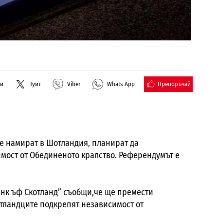
Препоръчай
ли
Туит
Viber
Whats App
се намират в Шотландия, планират да
имост от Обединеното кралство. Референдумът е
Банк ъф Скотланд” съобщи,че ще премести
отландците подкрепят независимост от