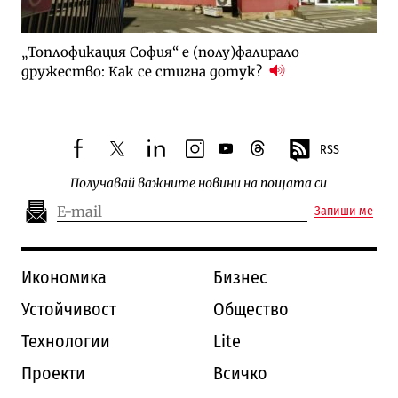
„Топлофикация София“ e (полу)фалирало
дружество: Как се стигна дотук?
RSS
facebook
twitter
linkedin
instagram
youtube
threads
Получавай важните новини на пощата си
Запиши ме
Икономика
Бизнес
Устойчивост
Общество
Технологии
Lite
Проекти
Всичко