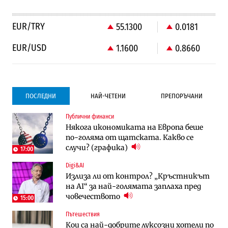
EUR/TRY
55.1300
0.0181
EUR/USD
1.1600
0.8660
ПОСЛЕДНИ
НАЙ-ЧЕТЕНИ
ПРЕПОРЪЧАНИ
Публични финанси
Градоустройство
Компании
Някога икономиката на Европа беше
Столична община избра изпълнител за
Vivacom предлага над 150 устройства с
по-голяма от щатската. Какво се
преместването на трамвайното
90% отстъпка през август
случи? (графика)
трасе по бул. „Скобелев“
17:00
Digi&AI
Компании
Градоустройство
Излиза ли от контрол? „Кръстникът
Vivacom предлага над 150 устройства с
Столична община избра изпълнител за
на AI“ за най-голямата заплаха пред
90% отстъпка през август
преместването на трамвайното
човечеството
трасе по бул. „Скобелев“
15:00
Пътешествия
Компании
Енергетика
Кои са най-добрите луксозни хотели по
„Ендуросат“ ще строи огромен
Държавният ТЕЦ „Марица изток 2“