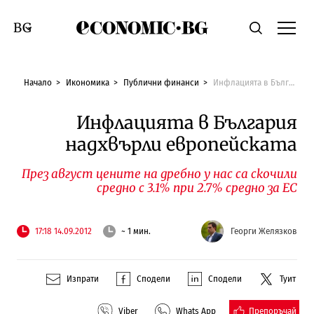
Economic.bg
Търсене
Смяна на език
Начало
Икономика
Публични финанси
Инфлацията в България надхвърли европейската
Инфлацията в България
надхвърли европейската
През август цените на дребно у нас са скочили
средно с 3.1% при 2.7% средно за ЕС
17:18 14.09.2012
~ 1 мин.
Георги Желязков
Изпрати
Сподели
Сподели
Туит
Препоръчай
Viber
Whats App