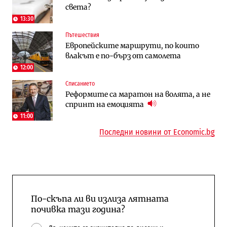
света?
космически и отбранителен център в
работи с 5 блока
Доброславци
13:30
Пътешествия
Енергетика
Компании
Европейските маршрути, по които
Държавният ТЕЦ „Марица изток 2“
„Ендуросат“ ще строи огромен
влакът е по-бърз от самолета
работи с 5 блока
космически и отбранителен център в
Доброславци
12:00
Списанието
Енергетика
Регулации
Реформите са маратон на волята, а не
АЕЦ „Козлодуй“ ще работи само още
Лекарствата за редки болести
спринт на емоцията
няколко седмици, ако сушата продължи
попадат в капан на обществените
поръчки?
11:00
Последни новини от Economic.bg
По-скъпа ли ви излиза лятната
почивка тази година?