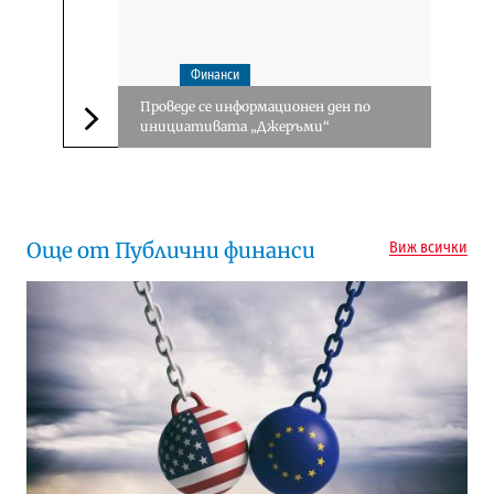
Финанси
Проведе се информационен ден по
инициативата „Джеръми“
Следваща новина
Още от Публични финанси
Виж всички