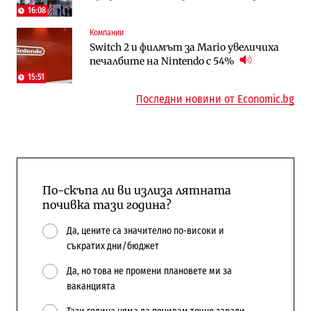
напълно от Google
16:08
Компании
Публични финанси
Отрасли
Switch 2 и филмът за Mario увеличиха
Общините вече зависят от
Жилищата в България поскъпват при
печалбите на Nintendo с 54%
централната власт за 75% от
намаляващо население и все повече
бюджетите си
сгради
15:51
Последни новини от Economic.bg
По-скъпа ли ви излиза лятната
почивка тази година?
Да, цените са значително по-високи и
съкратих дни/бюджет
Да, но това не промени плановете ми за
ваканцията