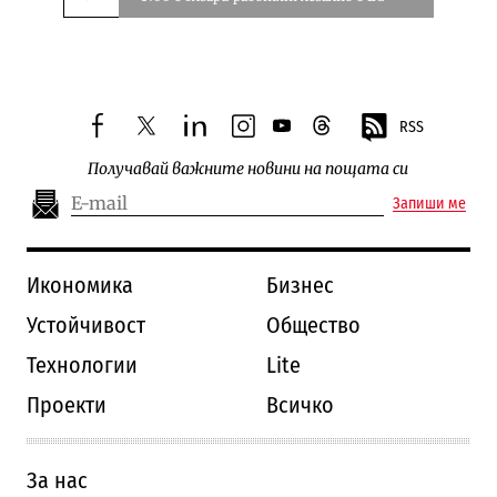
Следваща новина
RSS
facebook
twitter
linkedin
instagram
youtube
threads
Получавай важните новини на пощата си
Запиши ме
Икономика
Бизнес
Устойчивост
Общество
Технологии
Lite
Проекти
Всичко
За нас