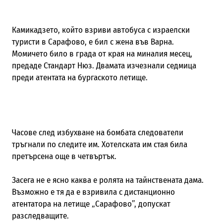
Камикадзето, който взриви автобуса с израелски
туристи в Сарафово, е бил с жена във Варна.
Момичето било в града от края на миналия месец,
предаде Стандарт Нюз. Двамата изчезнали седмица
преди атентата на бургаското летище.
Часове след избухване на бомбата следователи
тръгнали по следите им. Хотелската им стая била
претърсена още в четвъртък.
Засега не е ясно каква е ролята на тайнствената дама.
Възможно е тя да е взривила с дистанционно
атентатора на летище „Сарафово”, допускат
разследващите.