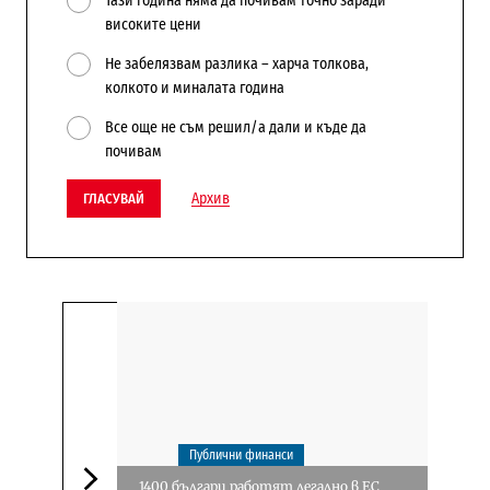
Тази година няма да почивам точно заради
високите цени
Не забелязвам разлика – харча толкова,
колкото и миналата година
Все още не съм решил/а дали и къде да
почивам
Архив
ГЛАСУВАЙ
Публични финанси
1400 българи работят легално в ЕС