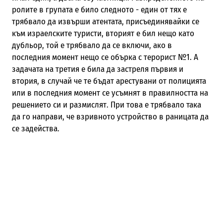
ролите в групата е било следното - един от тях е
трябвало да извърши атентата, присъединявайки се
към израелските туристи, вторият е бил нещо като
дубльор, той е трябвало да се включи, ако в
последния момент нещо се обърка с терорист №1. А
задачата на третия е била да застреля първия и
втория, в случай че те бъдат арестувани от полицията
или в последния момент се усъмнят в правилността на
решението си и размислят. При това е трябвало така
да го направи, че взривното устройство в раницата да
се задейства.