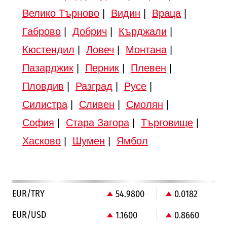
Велико Търново
|
Видин
|
Враца
|
Габрово
|
Добрич
|
Кърджали
|
Кюстендил
|
Ловеч
|
Монтана
|
Пазарджик
|
Перник
|
Плевен
|
Пловдив
|
Разград
|
Русе
|
Силистра
|
Сливен
|
Смолян
|
София
|
Стара Загора
|
Търговище
|
Хасково
|
Шумен
|
Ямбол
EUR/TRY
54.9800
0.0182
EUR/USD
1.1600
0.8660