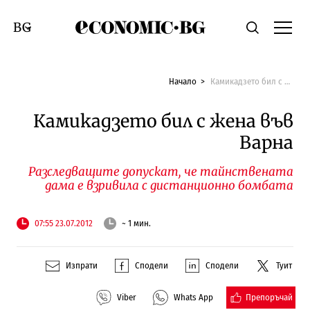
Economic.bg
Търсене
Смяна на език
Начало
Камикадзето бил с жена във Варна
Камикадзето бил с жена във
Варна
Разследващите допускат, че тайнствената
дама е взривила с дистанционно бомбата
07:55 23.07.2012
~ 1 мин.
Изпрати
Сподели
Сподели
Туит
Препоръчай
Viber
Whats App