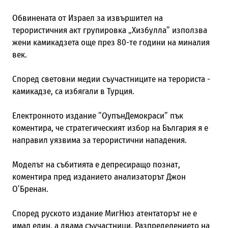
Обвинената от Израел за извършител на
терористичния акт групировка „Хизбулла” използва
жени камикадзета още през 80-те години на миналия
век.
Според световни медии съучастниците на терориста -
камикадзе, са избягали в Турция.
Електронното издание ”ОупънДемокраси” пък
коментира, че стратегическият избор на България я е
направил уязвима за терористични нападения.
Моделът на събитията е депресиращо познат,
коментира пред изданието анализаторът Джон
О’Бренан.
Според руското издание МигНюз атентаторът не е
имал един, а двама съучастници. Разпределението на