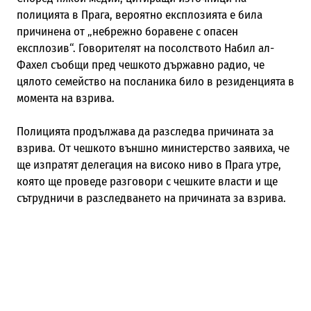
полицията в Прага, вероятно експлозията е била
причинена от „небрежно боравене с опасен
експлозив“. Говорителят на посолството Набил ал-
Фахел съобщи пред чешкото държавно радио, че
цялото семейство на посланика било в резиденцията в
момента на взрива.
Полицията продължава да разследва причината за
взрива. От чешкото външно министерство заявиха, че
ще изпратят делегация на високо ниво в Прага утре,
която ще проведе разговори с чешките власти и ще
сътрудничи в разследването на причината за взрива.