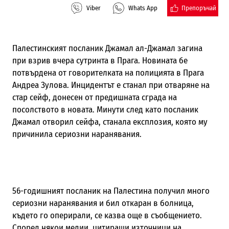
Препоръчай
Viber
Whats App
Палестинският посланик Джамал ал-Джамал загина
при взрив вчера сутринта в Прага. Новината бе
потвърдена от говорителката на полицията в Прага
Андреа Зулова. Инцидентът е станал при отваряне на
стар сейф, донесен от предишната сграда на
посолството в новата. Минути след като посланик
Джамал отворил сейфа, станала експлозия, която му
причинила сериозни наранявания.
56-годишният посланик на Палестина получил много
сериозни наранявания и бил откаран в болница,
където го оперирали, се казва още в съобщението.
Според някои медии, цитиращи източници на