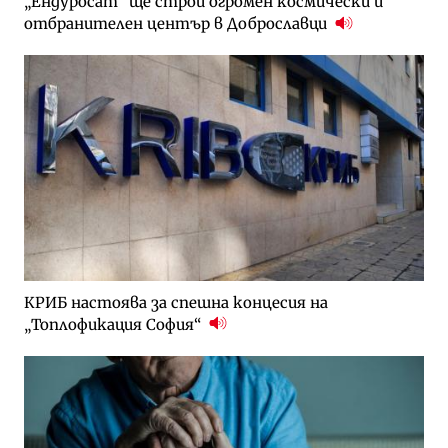
„Ендуросат“ ще строи огромен космически и
отбранителен център в Доброславци
КРИБ настоява за спешна концесия на
„Топлофикация София“