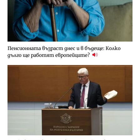
Пенсионната възраст днес и в бъдеще: Колко
дълго ще работят европейците?