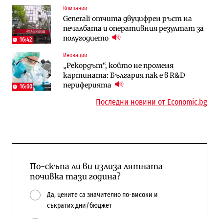
Компании
Компании
Енергетика
Generali отчита двуцифрен ръст на
„Ендуросат“ ще строи огромен
Държавният ТЕЦ „Марица изток 2“
печалбата и оперативния резултат за
космически и отбранителен център в
работи с 5 блока
полугодието
Доброславци
16:42
10:12
Иновации
Digi&AI
Компании
„Рекордът“, който не променя
Трафикът толкова е намалял, че големи
„Ендуросат“ ще строи огромен
картината: България пак е в R&D
медии обмислят да се откажат
космически и отбранителен център в
периферията
напълно от Google
Доброславци
16:00
Последни новини от Economic.bg
По-скъпа ли ви излиза лятната
почивка тази година?
Да, цените са значително по-високи и
съкратих дни/бюджет