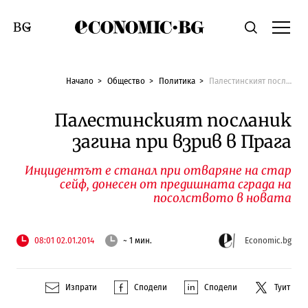
Economic.bg
Търсене
Смяна на език
Начало
Общество
Политика
Палестинският посланик загина при взрив в Прага
Палестинският посланик
загина при взрив в Прага
Инцидентът е станал при отваряне на стар
сейф, донесен от предишната сграда на
посолството в новата
08:01 02.01.2014
~ 1 мин.
Economic.bg
Изпрати
Сподели
Сподели
Туит