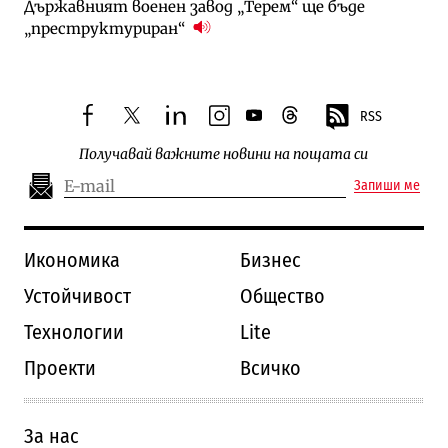
Държавният военен завод „Терем“ ще бъде
„преструктуриран“
RSS
facebook
twitter
linkedin
instagram
youtube
threads
Получавай важните новини на пощата си
Запиши ме
Икономика
Бизнес
Устойчивост
Общество
Технологии
Lite
Проекти
Всичко
За нас