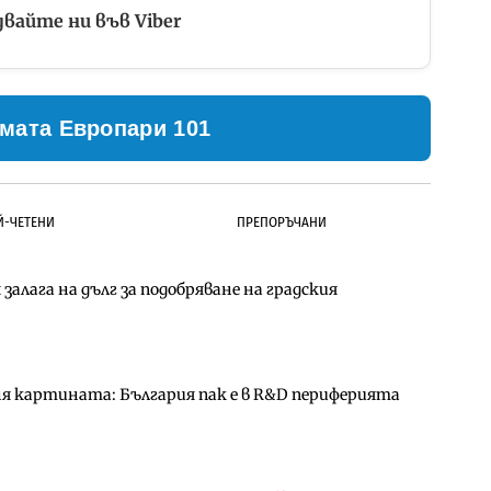
вайте ни във Viber
мата Европари 101
Й-ЧЕТЕНИ
ПРЕПОРЪЧАНИ
залага на дълг за подобряване на градския
ълнител за преместването на трамвайното
д Петрохан ще върви паралелно с екологичните
ня картината: България пак е в R&D периферията
д Петрохан ще върви паралелно с екологичните
за придобиване на Euroapi Italy