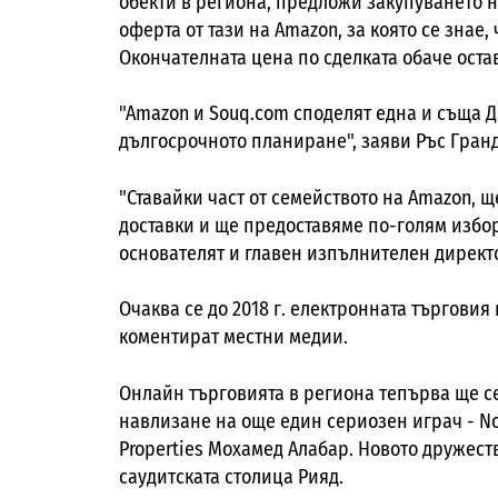
обекти в региона, предложи закупуването на
оферта от тази на Amazon, за която се знае,
Окончателната цена по сделката обаче оста
"Amazon и Souq.com споделят една и съща Д
дългосрочното планиране", заяви Ръс Гран
"Ставайки част от семейството на Amazon, 
доставки и ще предоставяме по-голям избор
основателят и главен изпълнителен директ
Очаква се до 2018 г. електронната търговия 
коментират местни медии.
Онлайн търговията в региона тепърва ще с
навлизане на още един сериозен играч - N
Properties Мохамед Алабар. Новото дружест
саудитската столица Рияд.