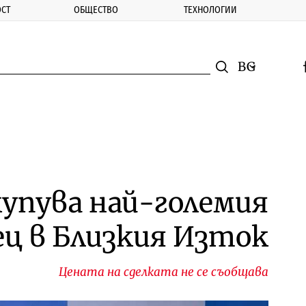
СТ
ОБЩЕСТВО
ТЕХНОЛОГИИ
nomic.bg
Търсене
Смяна на ез
f
Търси
упува най-големия
ц в Близкия Изток
Цената на сделката не се съобщава