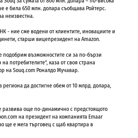
 Souq за сумата от 800 млн. долара – по-висока
 че е била 650 млн. долара съобщава Ройтерс.
ва неизвестна.
НК - ние сме водени от клиентите, иновациите и
динети, старши вицепрезидент на Amazon.
ще подобрим възможностите си за по-бързи
 на потребителите", каза от своя страна
ор на
Souq.com Роналдо Мучавар.
в региона да достигне обем от 10 млрд. долара,
е развива още по-динамично с предстоящото
oon.com на президент на компанията Emaar
во ще е мега търговец с щаб квартира в