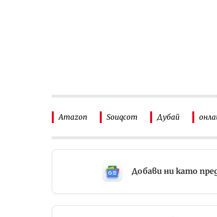
Amazon
Souqcom
Дубай
онла
Добави ни като пре