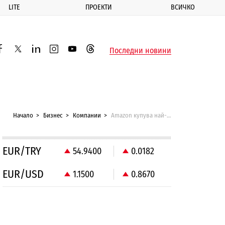
LITE
ПРОЕКТИ
ВСИЧКО
ик
Последни новини
acebook
twitter
linkedin
instagram
youtube
threads
Начало
Бизнес
Компании
Amazon купува най-големия онлайн търговец в Близкия Изток
EUR/TRY
54.9400
0.0182
EUR/USD
1.1500
0.8670