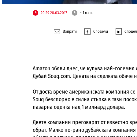
20:29 28.03.2017
~ 1 мин.
Изпрати
Сподели
Споде
Amazon обяви днес, че купува най-големия 
Дубай Souq.com. Цената на сделката обаче н
От доста време американската компания се 
Souq безспорно е силна стъпка в тази посок
пазарна оценка над 1 милиард долара.
Двете компании преговарят от известно вре
обрат. Малко по-рано
дубайската компания 