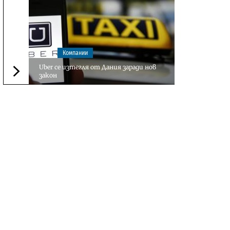
Компании
Uber се изтегля от Дания заради нов
закон
Следваща новина