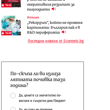
оперативния резултат за
център в Доброславци
център в Доброславци
16:42
полугодието
Digi&AI
Енергетика
Иновации
Трафикът толкова е намалял,
Държавният ТЕЦ „Марица
„Рекордът“, който не променя
че големи медии обмислят да се
изток 2“ работи с 5 блока
картината: България пак е в
откажат напълно от Google
10:12
R&D периферията
16:00
Последни новини от Economic.bg
По-скъпа ли ви излиза
лятната почивка тази
година?
Да, цените са значително по-
високи и съкратих дни/бюджет
Да, но това не промени