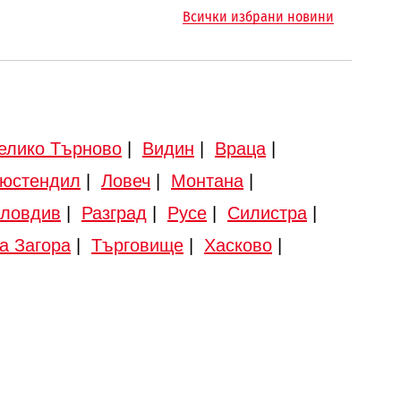
Всички избрани новини
елико Търново
|
Видин
|
Враца
|
юстендил
|
Ловеч
|
Монтана
|
ловдив
|
Разград
|
Русе
|
Силистра
|
а Загора
|
Търговище
|
Хасково
|