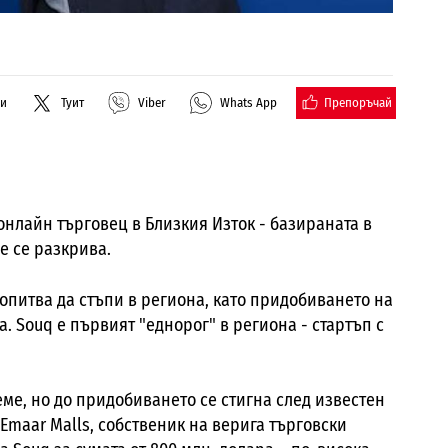
Препоръчай
ли
Туит
Viber
Whats App
онлайн търговец в Близкия Изток - базираната в
е се разкрива.
опитва да стъпи в региона, като придобиването на
а. Souq е първият "еднорог" в региона - стартъп с
ме, но до придобиването се стигна след известен
Emaar Malls, собственик на верига търговски