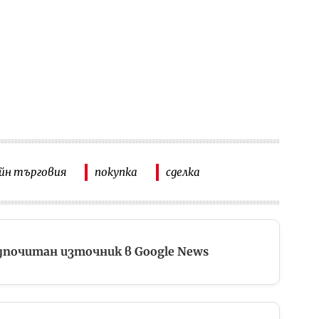
йн търговия
покупка
сделка
дпочитан източник в Google News