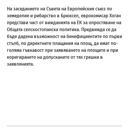
На заседанието на Съвета на Европейския съюз по
земеделие и рибарство в Брюксел, еврокомисар Хоган
представи част от вижданията на ЕК за опростяване на
Общата селскостопанска политика. Предвижда се да
бъде дадена възможност на бенефициентите по първи
стълб, по директните плащания на площ, да имат по-
голяма гъвкавост при заявяването на площите и при
коригирането на допусканите от тях грешки в
заявленията.