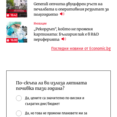
Generali отчита двуцифрен ръст на
Трафикът толкова е намалял, че големи
„Ендуросат“ ще строи огромен
печалбата и оперативния резултат за
медии обмислят да се откажат
космически и отбранителен център в
полугодието
напълно от Google
Доброславци
16:42
Иновации
Компании
Енергетика
„Рекордът“, който не променя
„Ендуросат“ ще строи огромен
Държавният ТЕЦ „Марица изток 2“
картината: България пак е в R&D
космически и отбранителен център в
работи с 5 блока
периферията
Доброславци
16:00
10:12
Последни новини от Economic.bg
По-скъпа ли ви излиза лятната
почивка тази година?
Да, цените са значително по-високи и
съкратих дни/бюджет
Да, но това не промени плановете ми за