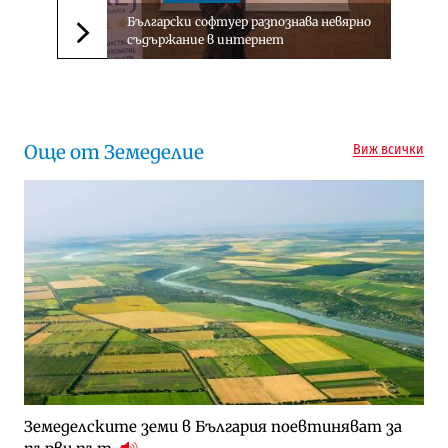
Български софтуер разпознава невярно
съдържание в интернет
Следваща новина
Още от Земеделие
Виж всички
Земеделските земи в България поевтиняват за