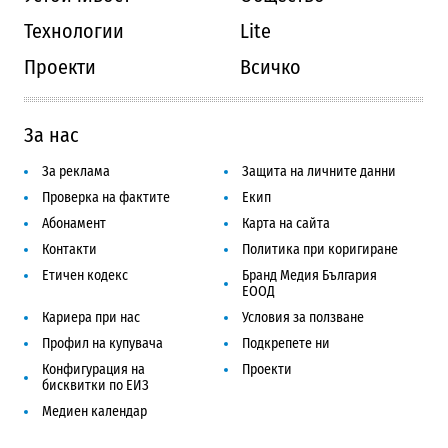
Технологии
Lite
Проекти
Всичко
За нас
За реклама
Защита на личните данни
Проверка на фактите
Екип
Абонамент
Карта на сайта
Контакти
Политика при коригиране
Етичен кодекс
Бранд Медия България
ЕООД
Кариера при нас
Условия за ползване
Профил на купувача
Подкрепете ни
Конфигурация на
Проекти
бисквитки по ЕИЗ
Медиен календар