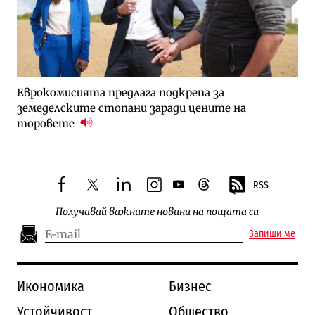
Еврокомисията предлага подкрепа за
земеделските стопани заради цените на
торовете
RSS
facebook
twitter
linkedin
instagram
youtube
threads
Получавай важните новини на пощата си
Запиши ме
Икономика
Бизнес
Устойчивост
Общество