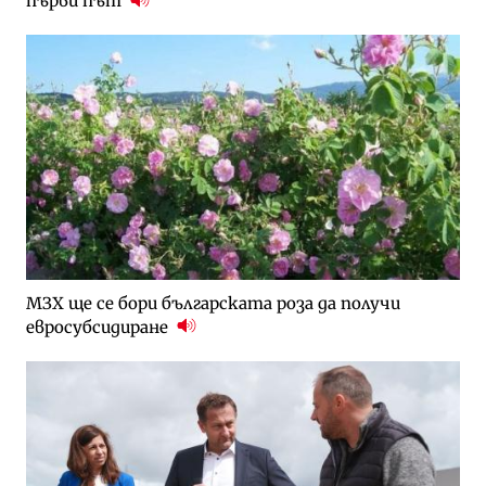
първи път
МЗХ ще се бори българската роза да получи
евросубсидиране