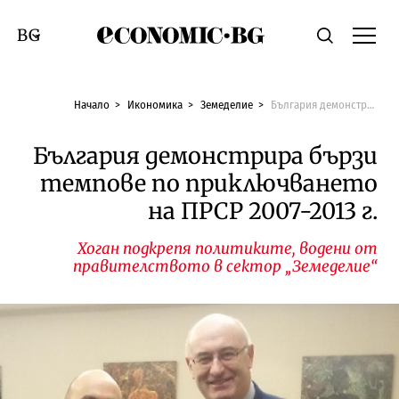
Economic.bg
Търсене
Смяна на език
Начало
Икономика
Земеделие
България демонстрира бързи темпове по приключването на ПРСР 2007-2013 г.
България демонстрира бързи
темпове по приключването
на ПРСР 2007-2013 г.
Хоган подкрепя политиките, водени от
правителството в сектор „Земеделие“