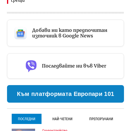
среща
Добави ни като предпочитан
източник в Google News
Последвайте ни във Viber
Към платформата Европари 101
ПОСЛЕДНИ
НАЙ-ЧЕТЕНИ
ПРЕПОРЪЧАНИ
Градоустройство
Градоустройство
Инфраструктура