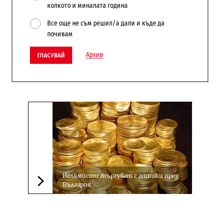
колкото и миналата година
Все още не съм решил/а дали и къде да
почивам
Архив
ГЛАСУВАЙ
Ислямисти търгуват с антики през
България
Следваща новина