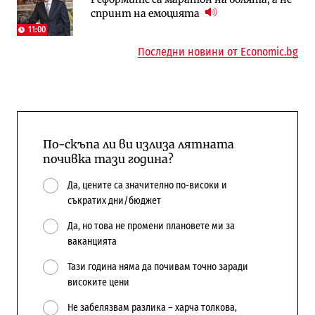
спринт на емоцията
няколко седмици, ако сушата продължи
попадат в капан на обществените
поръчки?
11:00
Последни новини от Economic.bg
По-скъпа ли ви излиза лятната
почивка тази година?
Да, цените са значително по-високи и
съкратих дни/бюджет
Да, но това не промени плановете ми за
ваканцията
Тази година няма да почивам точно заради
високите цени
Не забелязвам разлика – харча толкова,