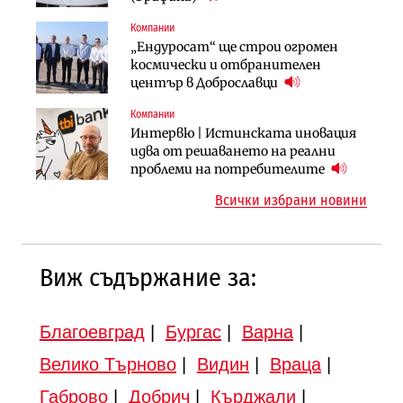
продължи
(Графика)
Компании
Компании
Публични финанси
„Ендуросат“ ще строи огромен
„Хювефарма“ подписа договор за
След 20 години застой: Данъчните
космически и отбранителен
придобиване на Euroapi Italy
оценки на имотите може да бъдат
център в Доброславци
вдигнати
Компании
Инфраструктура
Инфраструктура
Интервю | Истинската иновация
АПИ възложи промяната на
Вторият мост над Варненското
идва от решаването на реални
парцеларния план за
езеро става част от бъдещата
проблеми на потребителите
магистралата Русе – Велико
магистрала „Черно море“
Всички избрани новини
Търново
Виж съдържание за:
Благоевград
|
Бургас
|
Варна
|
Велико Търново
|
Видин
|
Враца
|
Габрово
|
Добрич
|
Кърджали
|