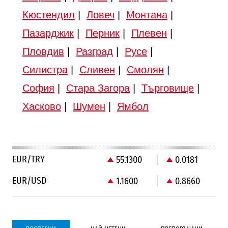
Кюстендил
|
Ловеч
|
Монтана
|
Пазарджик
|
Перник
|
Плевен
|
Пловдив
|
Разград
|
Русе
|
Силистра
|
Сливен
|
Смолян
|
София
|
Стара Загора
|
Търговище
|
Хасково
|
Шумен
|
Ямбол
EUR/TRY
55.1300
0.0181
EUR/USD
1.1600
0.8660