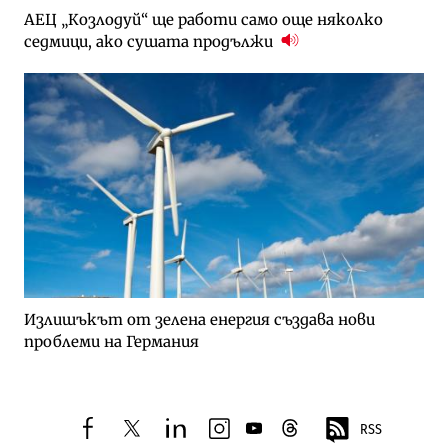
АЕЦ „Козлодуй“ ще работи само още няколко
седмици, ако сушата продължи
Излишъкът от зелена енергия създава нови
проблеми на Германия
RSS
facebook
twitter
linkedin
instagram
youtube
threads