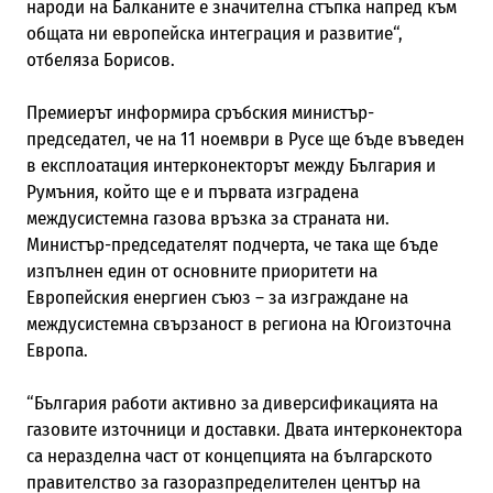
народи на Балканите е значителна стъпка напред към
общата ни европейска интеграция и развитие“,
отбеляза Борисов.
Премиерът информира сръбския министър-
председател, че на 11 ноември в Русе ще бъде въведен
в експлоатация интерконекторът между България и
Румъния, който ще е и първата изградена
междусистемна газова връзка за страната ни.
Министър-председателят подчерта, че така ще бъде
изпълнен един от основните приоритети на
Европейския енергиен съюз – за изграждане на
междусистемна свързаност в региона на Югоизточна
Европа.
“България работи активно за диверсификацията на
газовите източници и доставки. Двата интерконектора
са неразделна част от концепцията на българското
правителство за газоразпределителен център на