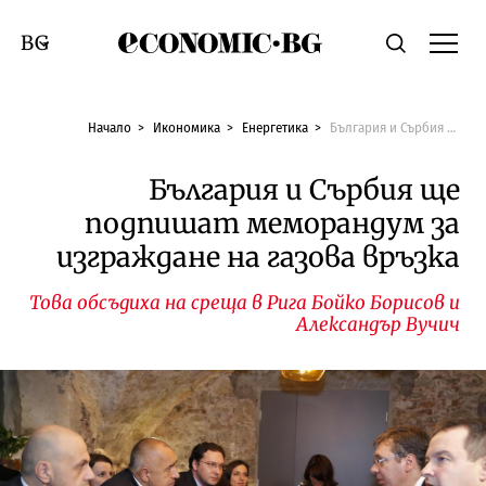
Economic.bg
Търсене
Смяна на език
Начало
Икономика
Енергетика
България и Сърбия ще подпишат меморандум за изграждане на газова връзка
България и Сърбия ще
подпишат меморандум за
изграждане на газова връзка
Това обсъдиха на среща в Рига Бойко Борисов и
Александър Вучич