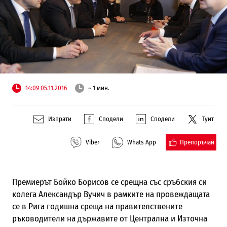
14:09 05.11.2016
~ 1 мин.
Изпрати
Сподели
Сподели
Туит
Препоръчай
Viber
Whats App
Премиерът Бойко Борисов се срещна със сръбския си
колега Александър Вучич в рамките на провеждащата
се в Рига годишна среща на правителствените
ръководители на държавите от Централна и Източна