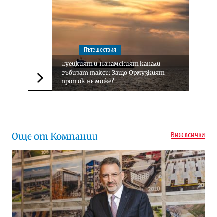
Пътешествия
Суецкият и Панамският канали
събират такси: Защо Ормузкият
проток не може?
Следваща новина
Още от Компании
Виж всички