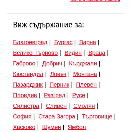
Търново
Виж съдържание за:
Благоевград
|
Бургас
|
Варна
|
Велико Търново
|
Видин
|
Враца
|
Габрово
|
Добрич
|
Кърджали
|
Кюстендил
|
Ловеч
|
Монтана
|
Пазарджик
|
Перник
|
Плевен
|
Пловдив
|
Разград
|
Русе
|
Силистра
|
Сливен
|
Смолян
|
София
|
Стара Загора
|
Търговище
|
Хасково
|
Шумен
|
Ямбол