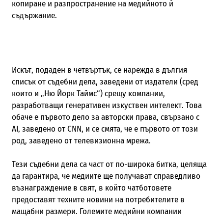
копиране и разпространение на медийното ѝ
съдържание.
Искът, подаден в четвъртък, се нарежда в дългия
списък от съдебни дела, заведени от издатели (сред
които и „Ню Йорк Таймс“) срещу компании,
разработващи генеративен изкуствен интелект. Това
обаче е първото дело за авторски права, свързано с
AI, заведено от CNN, и се смята, че е първото от този
род, заведено от телевизионна мрежа.
Тези съдебни дела са част от по-широка битка, целяща
да гарантира, че медиите ще получават справедливо
възнаграждение в свят, в който чатботовете
предоставят техните новини на потребителите в
мащабни размери. Големите медийни компании