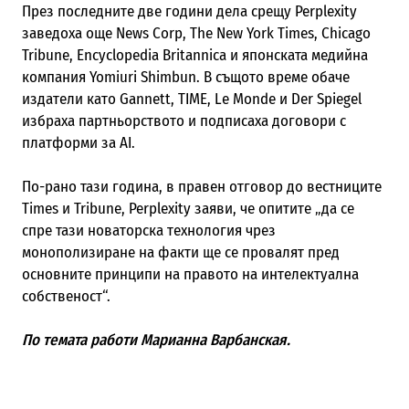
През последните две години дела срещу Perplexity
заведоха още News Corp, The New York Times, Chicago
Tribune, Encyclopedia Britannica и японската медийна
компания Yomiuri Shimbun. В същото време обаче
издатели като Gannett, TIME, Le Monde и Der Spiegel
избраха партньорството и подписаха договори с
платформи за AI.
По-рано тази година, в правен отговор до вестниците
Times и Tribune, Perplexity заяви, че опитите „да се
спре тази новаторска технология чрез
монополизиране на факти ще се провалят пред
основните принципи на правото на интелектуална
собственост“.
По темата работи Марианна Варбанская.