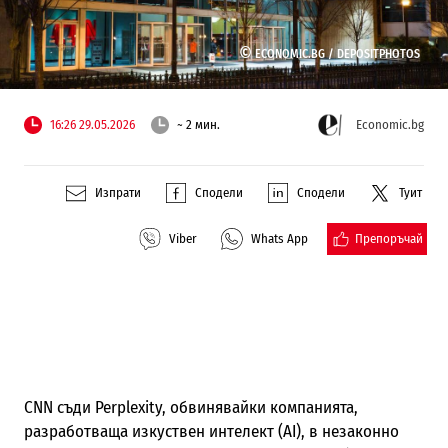
©
ECONOMIC.BG /
DEPOSITPHOTOS
16:26 29.05.2026
~ 2 мин.
Economic.bg
Изпрати
Сподели
Сподели
Туит
Препоръчай
Viber
Whats App
CNN съди Perplexity, обвинявайки компанията,
разработваща изкуствен интелект (AI), в незаконно