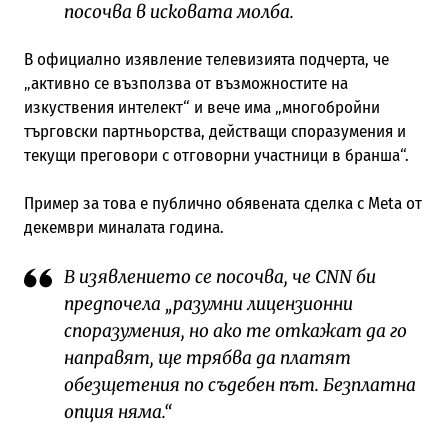
посочва в исковата молба.
В официално изявление телевизията подчерта, че
„активно се възползва от възможностите на
изкуствения интелект“ и вече има „многобройни
търговски партньорства, действащи споразумения и
текущи преговори с отговорни участници в бранша“.
Пример за това е публично обявената сделка с Meta от
декември миналата година.
В изявлението се посочва, че CNN би
предпочела „разумни лицензионни
споразумения, но ако те откажат да го
направят, ще трябва да платят
обезщетения по съдебен път. Безплатна
опция няма.“