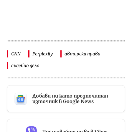
CNN
Perplexity
авторски права
съдебно дело
Добави ни като предпочитан
източник в Google News
Последвайте ни във Viber