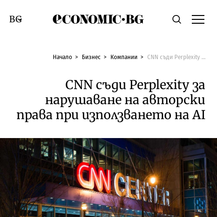
Economic.bg
Търсене
Смяна на език
Начало
Бизнес
Компании
CNN съди Perplexity за нарушаване на авторски права при използването на AI
CNN съди Perplexity за
нарушаване на авторски
права при използването на AI