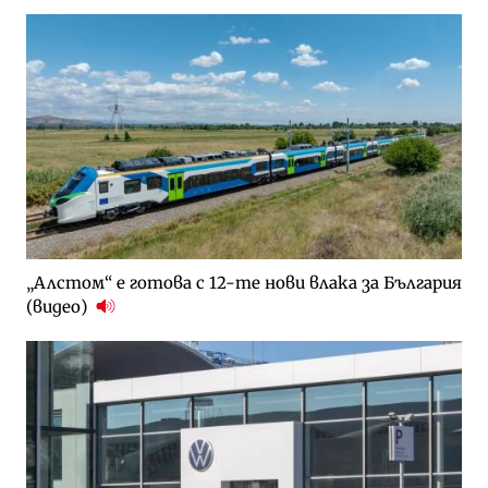
„Алстом“ е готова с 12-те нови влака за България
(видео)