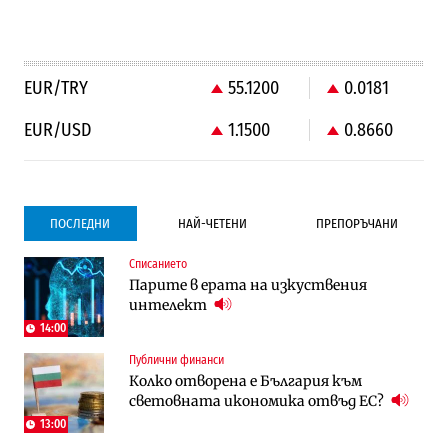
EUR/TRY
55.1200
0.0181
EUR/USD
1.1500
0.8660
ПОСЛЕДНИ
НАЙ-ЧЕТЕНИ
ПРЕПОРЪЧАНИ
Списанието
Градоустройство
Компании
Парите в ерата на изкуствения
Столична община избра изпълнител за
Vivacom предлага над 150 устройства с
интелект
преместването на трамвайното
90% отстъпка през август
трасе по бул. „Скобелев“
14:00
Публични финанси
Компании
Градоустройство
Колко отворена е България към
Vivacom предлага над 150 устройства с
Столична община избра изпълнител за
световната икономика отвъд ЕС?
90% отстъпка през август
преместването на трамвайното
трасе по бул. „Скобелев“
13:00