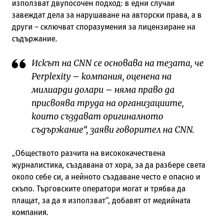
използват двупосочен подход: в едни случаи
завеждат дела за нарушаване на авторски права, а в
други – сключват споразумения за лицензиране на
съдържание.
Искът на CNN се основава на тезата, че
Perplexity – компания, оценена на
милиарди долари – няма право да
присвоява труда на организациите,
които създават оригиналното
съдържание“, заяви говорител на CNN.
„Обществото разчита на висококачествена
журналистика, създавана от хора, за да разбере света
около себе си, а нейното създаване често е опасно и
скъпо. Търговските оператори могат и трябва да
плащат, за да я използват“, добавят от медийната
компания.