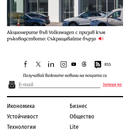
Акционерите във Volkswagen с призив към
ръководството: Съкращавайте бързо
RSS
facebook
twitter
linkedin
instagram
youtube
threads
Получавай важните новини на пощата си
Запиши ме
Икономика
Бизнес
Устойчивост
Общество
Технологии
Lite