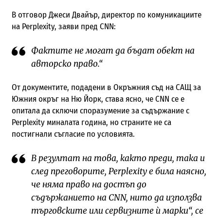
В отговор Джеси Двайър, директор по комуникациите
на Perplexity, заяви пред CNN:
Фактите не могат да бъдат обект на
авторско право.“
От документите, подадени в Окръжния съд на САЩ за
Южния окръг на Ню Йорк, става ясно, че CNN се е
опитала да сключи споразумение за съдържание с
Perplexity миналата година, но страните не са
постигнали съгласие по условията.
В резултат на това, както преди, така и
след преговорите, Perplexity е била наясно,
че няма право на достъп до
съдържанието на CNN, нито да използва
търговските или сервизните ѝ марки“, се