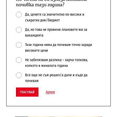
почивка тази година?
Да, цените са значително по-високи и
съкратих дни/бюджет
Да, но това не промени плановете ми за
ваканцията
Тази година няма да почивам точно заради
високите цени
Не забелязвам разлика – харча толкова,
колкото и миналата година
Все още не съм решил/а дали и къде да
почивам
Архив
ГЛАСУВАЙ