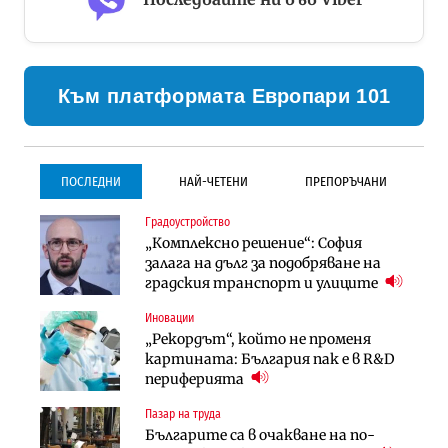
Към платформата Европари 101
ПОСЛЕДНИ
НАЙ-ЧЕТЕНИ
ПРЕПОРЪЧАНИ
Градоустройство
Градоустройство
Инфраструктура
„Комплексно решение“: София
Столична община избра
Проектирането на тунела под
залага на дълг за подобряване на
изпълнител за преместването на
Петрохан ще върви паралелно с
градския транспорт и улиците
трамвайното трасе по бул.
екологичните оценки
„Скобелев“
Иновации
Компании
Инфраструктура
„Рекордът“, който не променя
„Хювефарма“ подписа договор за
Проектирането на тунела под
картината: България пак е в R&D
придобиване на Euroapi Italy
Петрохан ще върви паралелно с
периферията
екологичните оценки
Пазар на труда
Финанси
Инфраструктура
Българите са в очакване на по-
RATE | Българският