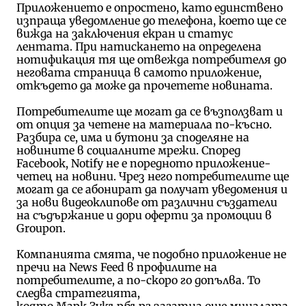
Приложението е опростено, като единствено
изпраща уведомление до телефона, което ще се
вижда на заключения екран и статус
лентата. При натискането на определена
нотификация тя ще отвежда потребителя до
неговата страница в самото приложение,
откъдето да може да прочетете новината.
Потребителите ще могат да се възползват и
от опция за четене на материала по-късно.
Разбира се, има и бутони за споделяне на
новините в социалните мрежи. Според
Facebook, Notify не е поредното приложение-
четец на новини. Чрез него потребителите ще
могат да се абонират да получат уведомения и
за нови видеоклипове от различни създатели
на съдържание и дори оферти за промоции в
Groupon.
Компанията смята, че подобно приложение не
пречи на News Feed в профилите на
потребителите, а по-скоро го допълва. То
следва стратегията,
която
Марк
Зукърбърг
загатна още миналата