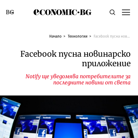
Economic.bg
Търсене
Смяна на език
Начало
Технологии
Facebook пусна новинарско приложение
Facebook пусна новинарско
приложение
Notify ще уведомява потребителите за
последните новини от света