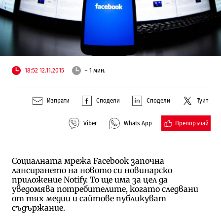
18:52 12.11.2015
~ 1 мин.
Изпрати
Сподели
Сподели
Туит
Препоръчай
Viber
Whats App
Социалната мрежа Facebook започна
лансирането на новото си новинарско
приложение Notify. То ще има за цел да
уведомява потребителите, когато следвани
от тях медии и сайтове публикуват
съдържание.