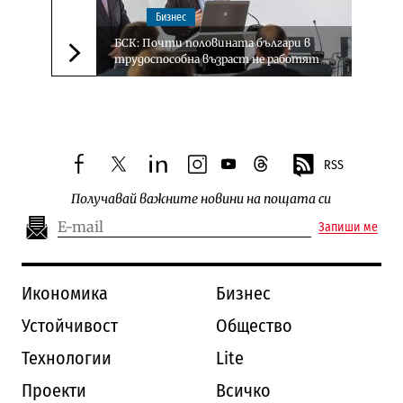
Бизнес
БСК: Почти половината българи в
трудоспособна възраст не работят
Следваща новина
RSS
facebook
twitter
linkedin
instagram
youtube
threads
Получавай важните новини на пощата си
Запиши ме
Икономика
Бизнес
Устойчивост
Общество
Технологии
Lite
Проекти
Всичко