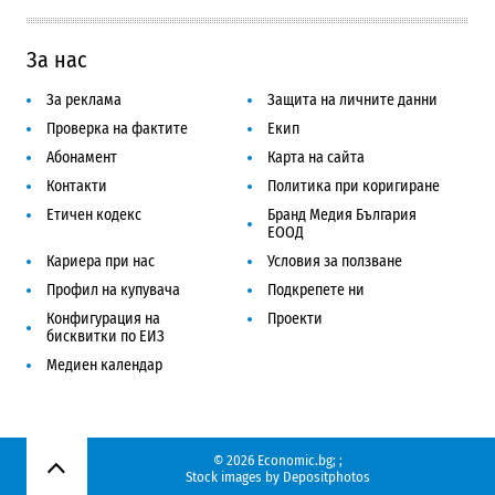
За нас
За реклама
Защита на личните данни
Проверка на фактите
Екип
Абонамент
Карта на сайта
Контакти
Политика при коригиране
Етичен кодекс
Бранд Медия България
ЕООД
Кариера при нас
Условия за ползване
Профил на купувача
Подкрепете ни
Конфигурация на
Проекти
бисквитки по ЕИЗ
Медиен календар
© 2026 Economic.bg;
;
Нагоре
Stock images by
Depositphotos