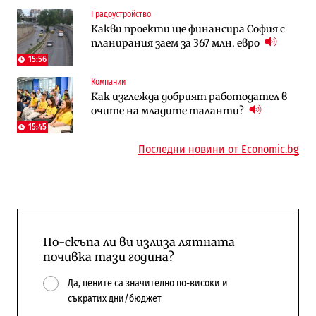
Публични финанси
Отрасли
Градоустройство
Общините вече зависят от
Жилищата в България поскъпват при
Какви проекти ще финансира София с
централната власт за 75% от
намаляващо население и все повече
планирания заем за 367 млн. евро
бюджетите си
сгради
15:56
To:know
Компании
Компании
Последни дни с обозначаване на цените
А1 отново е лидер при технологичните
Как изглежда добрият работодател в
в лева: Какво предстои?
компании и системните интегратори
очите на младите таланти?
15:45
Последни новини от Economic.bg
По-скъпа ли ви излиза лятната
почивка тази година?
Да, цените са значително по-високи и
съкратих дни/бюджет