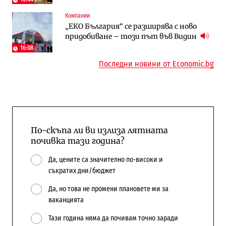
Компании
Публични финанси
Компании
„ЕКО България“ се разширява с ново
Общините вече зависят от
А1 отново е лидер при технологичните
придобиване – този път във Видин
централната власт за 75% от
компании и системните интегратори
бюджетите си
16:08
Последни новини от Economic.bg
По-скъпа ли ви излиза лятната
почивка тази година?
Да, цените са значително по-високи и
съкратих дни/бюджет
Да, но това не промени плановете ми за
ваканцията
Тази година няма да почивам точно заради