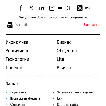
RSS
facebook
twitter
linkedin
instagram
youtube
threads
Получавай важните новини на пощата си
Запиши ме
Икономика
Бизнес
Устойчивост
Общество
Технологии
Lite
Проекти
Всичко
За нас
За реклама
Защита на личните данни
Проверка на фактите
Екип
Абонамент
Карта на сайта