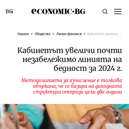
Economic.bg
Търсене
Смяна на език
Начало
Общество
Лични финанси
Кабинетът увеличи почти незабележимо линията на бедност за 2024 г.
Кабинетът увеличи почти
незабележимо линията на
бедност за 2024 г.
Методологията за изчисление е толкова
объркана, че се базира на доходната
структура отпреди цели две години