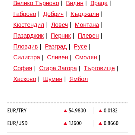
Велико Търново
|
Видин
|
Враца
|
Габрово
|
Добрич
|
Кърджали
|
Кюстендил
|
Ловеч
|
Монтана
|
Пазарджик
|
Перник
|
Плевен
|
Пловдив
|
Разград
|
Русе
|
Силистра
|
Сливен
|
Смолян
|
София
|
Стара Загора
|
Търговище
|
Хасково
|
Шумен
|
Ямбол
EUR/TRY
54.9800
0.0182
EUR/USD
1.1600
0.8660