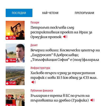
ПОСЛЕДНИ
НАЙ-ЧЕТЕНИ
ПРЕПОРЪЧАНИ
Пазари
Градоустройство
Компании
Петролът поскъпва след
Столична община избра изпълнител за
Vivacom предлага над 150 устройства с
рестриктивния проект на Иран за
преместването на трамвайното
90% отстъпка през август
Ормузкия проток
трасе по бул. „Скобелев“
07:24
Денят
Компании
To:know
Вечерни новини: Космически център на
Vivacom предлага над 150 устройства с
Последни дни с обозначаване на цените
„Ендуросат“ в Доброславци;
90% отстъпка през август
в лева: Какво предстои?
„Топлофикация София“ e (полу)фалирала
18:44
Инфраструктура
Енергетика
Градоустройство
Хасково търси изход за транзитния
АЕЦ „Козлодуй“ ще работи само още
Столична община избра изпълнител за
трафик с нови 10.5 км обход за €33 млн.
няколко седмици, ако сушата продължи
преместването на трамвайното
трасе по бул. „Скобелев“
17:49
Публични финанси
Digi&AI
Отрасли
България е трета в ЕС по ръст на
Трафикът толкова е намалял, че големи
Жилищата в България поскъпват при
търговията на дребно (Графика)
медии обмислят да се откажат
намаляващо население и все повече
напълно от Google
сгради
16:44