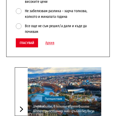
високите цени
Не забелязвам разлика – харча толкова,
колкото и миналата година
Все още не съм решил/а дали и къде да
почивам
Архив
ГЛАСУВАЙ
Пътешествия
Държавите, в които европейците
могат да останат най-дълго без виза