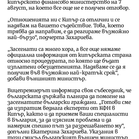
кипърското финансово министерство на 7
август, на което все още не е получен отговор.
„Отношенията ни с Кипър са отлични и се
надявам на вашето съдействие. Това, което
трябва да направим, е да реагираме възможно
най-бързо“, подчерта Захариева.
„Засегнати са много хора, а все още нямаме
официална информация от кипърската страна
относно процедурата, по която ще бъдат
изплатени обезщетенията. Надяваме се да я
получим във възможно най-кратък срок“,
добави външният министър.
Вицепремиерът информира своя събеседник, че
българската държава планира да помогне на
засегнатите български граждани. „Готови сме
да изпратим веднага експерти от КФН в
Кипър, както и да приемем ваши специалисти
в България, за да изясним проблема и да
намерим спешно път за разрешаването му“,
допълни Екатерина Захариева. Указания в
този смисъл българският външен министър