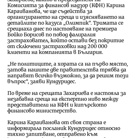
Комисията за финансов надзор (КФН) Карина
Караиванова, че ще съдейства за
организирането на среща и изясняването на
детайлите по казуса „Олимпик“. Тримата се
срещнаха днес по настояване на премиера
Бойко Борисов по повод фалиралия
застраховател, който остави без покритие
от сключени застраховки над 200 000
клиенти на компанията в България.
„Не политиците, а хората са на първо място,
затова нашите две правителства трябва да
направят всичко възможно, за да решим този
въпрос“, заяви Кундуридес.
По време на срещата Захариева е настояла за
незабавна среща на експертно ниво между
представители на КФН и кипърското
финансово министерство.
Карина Караиванова от своя страна е
информирала посланик Кундуридес относно
тяхно запитване, отправено към