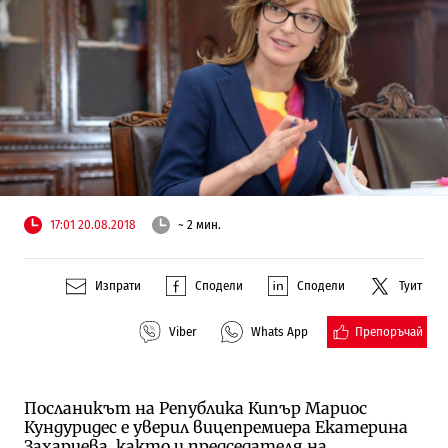
17:01 20.08.2018
~ 2 мин.
Изпрати
Сподели
Сподели
Туит
Препоръчай
Viber
Whats App
Посланикът на Република Кипър Мариос
Кундуридес е уверил вицепремиера Екатерина
Захариева, както и председателя на