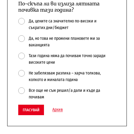
По-скъпа ли ви излиза лятната
почивка тази година?
Да, цените са значително по-високи и
съкратих дни/бюджет
Да, но това не промени плановете ми за
ваканцията
Тази година няма да почивам точно заради
високите цени
Не забелязвам разлика – харча толкова,
колкото и миналата година
Все още не съм решил/а дали и къде да
почивам
Архив
ГЛАСУВАЙ