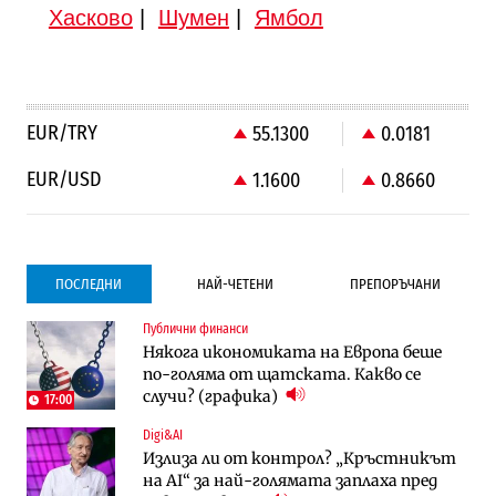
Хасково
|
Шумен
|
Ямбол
EUR/TRY
55.1300
0.0181
EUR/USD
1.1600
0.8660
ПОСЛЕДНИ
НАЙ-ЧЕТЕНИ
ПРЕПОРЪЧАНИ
Публични финанси
Градоустройство
Компании
Някога икономиката на Европа беше
Столична община избра изпълнител за
Vivacom предлага над 150 устройства с
по-голяма от щатската. Какво се
преместването на трамвайното
90% отстъпка през август
случи? (графика)
трасе по бул. „Скобелев“
17:00
Digi&AI
Компании
Градоустройство
Излиза ли от контрол? „Кръстникът
Vivacom предлага над 150 устройства с
Столична община избра изпълнител за
на AI“ за най-голямата заплаха пред
90% отстъпка през август
преместването на трамвайното