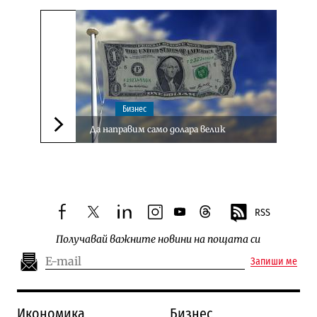
Бизнес
Да направим само долара велик
Следваща новина
RSS
facebook
twitter
linkedin
instagram
youtube
threads
Получавай важните новини на пощата си
Запиши ме
Икономика
Бизнес