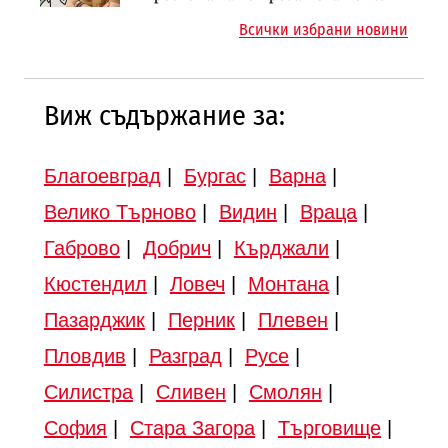
магистралата Русе – Велико
магистрала „Черно море“
Всички избрани новини
Търново
Виж съдържание за:
Благоевград
|
Бургас
|
Варна
|
Велико Търново
|
Видин
|
Враца
|
Габрово
|
Добрич
|
Кърджали
|
Кюстендил
|
Ловеч
|
Монтана
|
Пазарджик
|
Перник
|
Плевен
|
Пловдив
|
Разград
|
Русе
|
Силистра
|
Сливен
|
Смолян
|
София
|
Стара Загора
|
Търговище
|