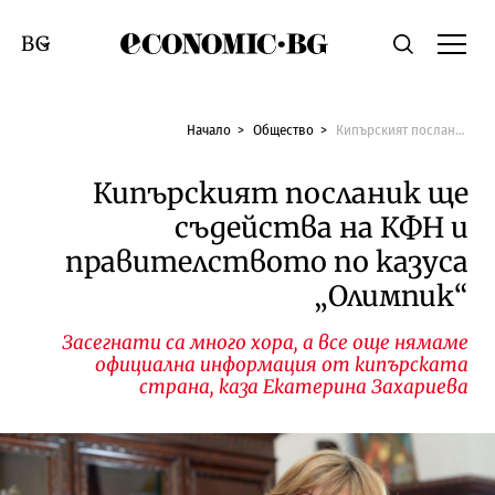
Economic.bg
Търсене
Смяна на език
Начало
Общество
Кипърският посланик ще съдейства на КФН и правителството по казуса „Олимпик“
Кипърският посланик ще
съдейства на КФН и
правителството по казуса
„Олимпик“
Засегнати са много хора, а все още нямаме
официална информация от кипърската
страна, каза Екатерина Захариева