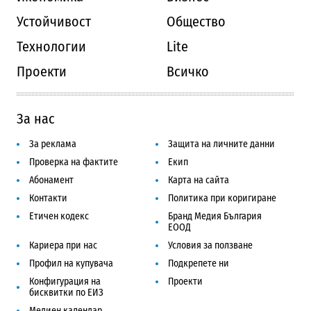
Устойчивост
Общество
Технологии
Lite
Проекти
Всичко
За нас
За реклама
Защита на личните данни
Проверка на фактите
Екип
Абонамент
Карта на сайта
Контакти
Политика при коригиране
Етичен кодекс
Бранд Медия България
ЕООД
Кариера при нас
Условия за ползване
Профил на купувача
Подкрепете ни
Конфигурация на
Проекти
бисквитки по ЕИЗ
Медиен календар