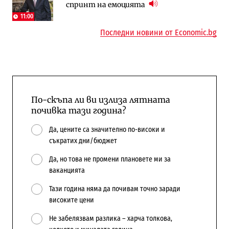
спринт на емоцията
няколко седмици, ако сушата продължи
попадат в капан на обществените
поръчки?
11:00
Последни новини от Economic.bg
По-скъпа ли ви излиза лятната
почивка тази година?
Да, цените са значително по-високи и
съкратих дни/бюджет
Да, но това не промени плановете ми за
ваканцията
Тази година няма да почивам точно заради
високите цени
Не забелязвам разлика – харча толкова,