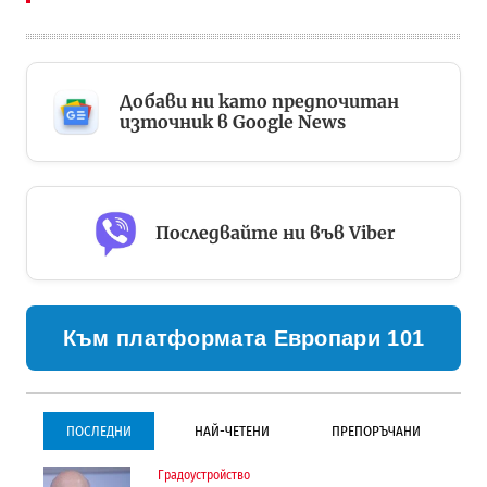
Добави ни като предпочитан
източник в Google News
Последвайте ни във Viber
Към платформата Европари 101
ПОСЛЕДНИ
НАЙ-ЧЕТЕНИ
ПРЕПОРЪЧАНИ
Градоустройство
Градоустройство
Инфраструктура