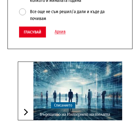
колкото и миналата година
Все още не съм решил/а дали и къде да
почивам
Архив
ГЛАСУВАЙ
Списанието
Бъдещето на Интернет на телата
Следваща новина