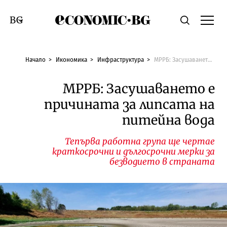
Economic.bg
Търсене
Смяна на език
Начало
Икономика
Инфраструктура
МРРБ: Засушаването е причината за липсата на питейна вода
МРРБ: Засушаването е
причината за липсата на
питейна вода
Тепърва работна група ще чертае
краткосрочни и дългосрочни мерки за
безводието в страната