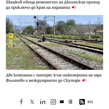
Шишков обеща ремонтът на Дюлинския проход
да приключи до края на годината
Две компании с интерес към инженеринга на гара
Филипово и междугарието до Скутаре
RSS
facebook
twitter
linkedin
instagram
youtube
threads