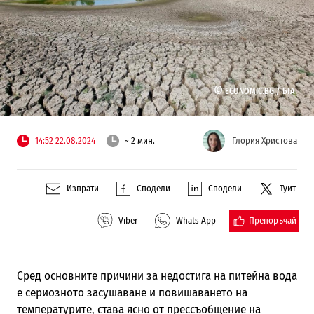
©
ECONOMIC.BG /
БТА
14:52 22.08.2024
~ 2 мин.
Глория Христова
Изпрати
Сподели
Сподели
Туит
Препоръчай
Viber
Whats App
Сред основните причини за недостига на питейна вода
е сериозното засушаване и повишаването на
температурите, става ясно от прессъобщение на