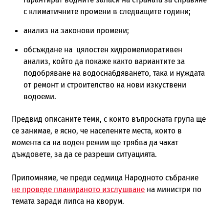
с климатичните промени в следващите години;
анализ на законови промени;
обсъждане на цялостен хидромелиоративен
анализ, който да покаже както вариантите за
подобряване на водоснабдяването, така и нуждата
от ремонт и строителство на нови изкуствени
водоеми.
Предвид описаните теми, с които въпросната група ще
се занимае, е ясно, че населените места, които в
момента са на воден режим ще трябва да чакат
дъждовете, за да се разреши ситуацията.
Припомняме, че преди седмица Народното събрание
не проведе планираното изслушване
на министри по
темата заради липса на кворум.