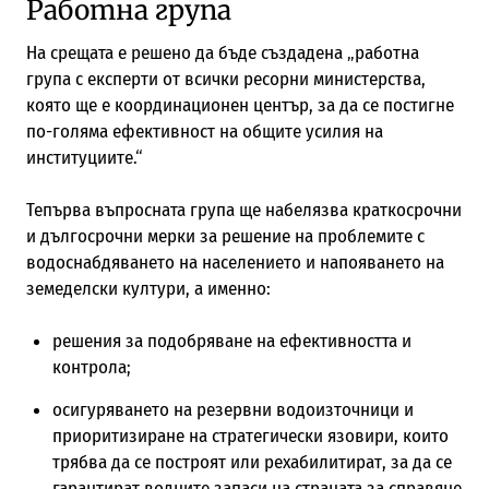
Работна група
На срещата е решено да бъде създадена „работна
група с експерти от всички ресорни министерства,
която ще е координационен център, за да се постигне
по-голяма ефективност на общите усилия на
институциите.“
Тепърва въпросната група ще набелязва краткосрочни
и дългосрочни мерки за решение на проблемите с
водоснабдяването на населението и напояването на
земеделски култури, а именно:
решения за подобряване на ефективността и
контрола;
осигуряването на резервни водоизточници и
приоритизиране на стратегически язовири, които
трябва да се построят или рехабилитират, за да се
гарантират водните запаси на страната за справяне