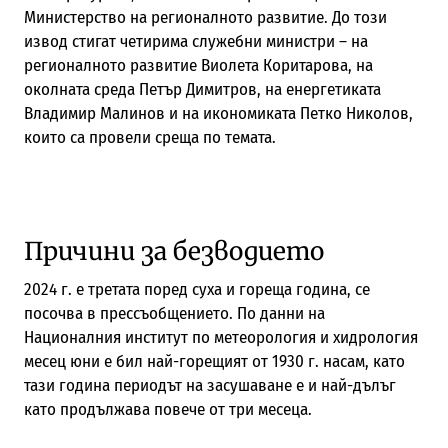
Министерство на регионалното развитие. До този
извод стигат четирима служебни министри – на
регионалното развитие Виолета Коритарова, на
околната среда Петър Димитров, на енергетиката
Владимир Малинов и на икономиката Петко Николов,
които са провели среща по темата.
Причини за безводието
2024 г. е третата поред суха и гореща година, се
посочва в прессъобщението. По данни на
Националния институт по метеорология и хидрология
месец юни е бил най-горещият от 1930 г. насам, като
тази година периодът на засушаване е и най-дълъг
като продължава повече от три месеца.