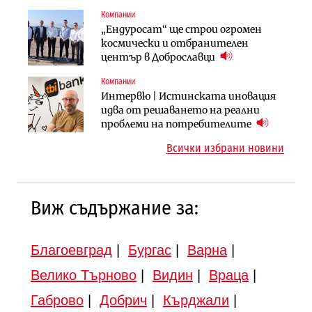
продължи
(Графика)
Компании
Компании
Публични финанси
„Ендуросат“ ще строи огромен
„Хювефарма“ подписа договор за
След 20 години застой: Данъчните
космически и отбранителен
придобиване на Euroapi Italy
оценки на имотите може да бъдат
център в Доброславци
вдигнати
Компании
Инфраструктура
Инфраструктура
Интервю | Истинската иновация
АПИ възложи промяната на
Вторият мост над Варненското
идва от решаването на реални
парцеларния план за
езеро става част от бъдещата
проблеми на потребителите
магистралата Русе – Велико
магистрала „Черно море“
Всички избрани новини
Търново
Виж съдържание за:
Благоевград
|
Бургас
|
Варна
|
Велико Търново
|
Видин
|
Враца
|
Габрово
|
Добрич
|
Кърджали
|