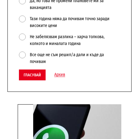
Да, но това не промени плановете ми за
ваканцията
Тази година няма да почивам точно заради
високите цени
Не забелязвам разлика – харча толкова,
колкото и миналата година
Все още не съм решил/а дали и къде да
почивам
Архив
ГЛАСУВАЙ