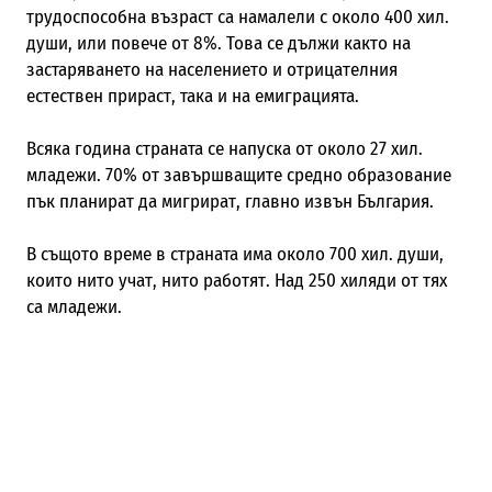
трудоспособна възраст са намалели с около 400 хил.
души, или повече от 8%. Това се дължи както на
застаряването на населението и отрицателния
естествен прираст, така и на емиграцията.
Всяка година страната се напуска от около 27 хил.
младежи. 70% от завършващите средно образование
пък планират да мигрират, главно извън България.
В същото време в страната има около 700 хил. души,
които нито учат, нито работят. Над 250 хиляди от тях
са младежи.