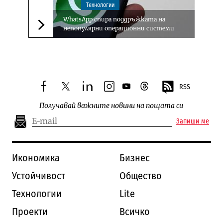
Технологии
WhatsApp спира поддръжката на
непопулярни операционни системи
Следваща новина
RSS
facebook
twitter
linkedin
instagram
youtube
threads
Получавай важните новини на пощата си
Запиши ме
Икономика
Бизнес
Устойчивост
Общество
Технологии
Lite
Проекти
Всичко