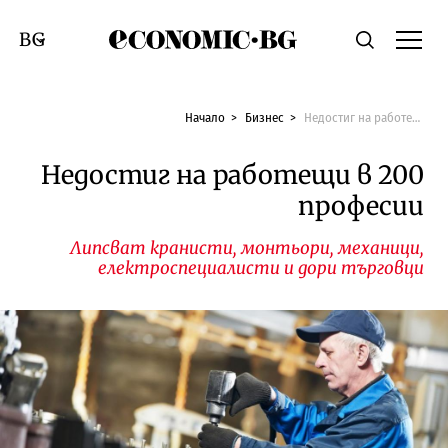
Economic.bg
Търсене
Смяна на език
Начало
Бизнес
Недостиг на работещи в 200 професии
Недостиг на работещи в 200
професии
Липсват кранисти, монтьори, механици,
електроспециалисти и дори търговци