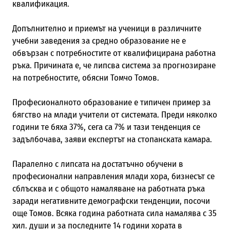
квалификация.
Допълнително и приемът на ученици в различните
учебни заведения за средно образование не е
обвързан с потребностите от квалифицирана работна
ръка. Причината е, че липсва система за прогнозиране
на потребностите, обясни Томчо Томов.
Професионалното образование е типичен пример за
бягство на млади учители от системата. Преди няколко
години те бяха 37%, сега са 7% и тази тенденция се
задълбочава, заяви експертът на стопанската камара.
Паралелно с липсата на достатъчно обучени в
професионални направления млади хора, бизнесът се
сблъсква и с общото намаляване на работната ръка
заради негативните демографски тенденции, посочи
още Томов. Всяка година работната сила намалява с 35
хил. души и за последните 14 години хората в