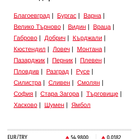
Благоевград
|
Бургас
|
Варна
|
Велико Търново
|
Видин
|
Враца
|
Габрово
|
Добрич
|
Кърджали
|
Кюстендил
|
Ловеч
|
Монтана
|
Пазарджик
|
Перник
|
Плевен
|
Пловдив
|
Разград
|
Русе
|
Силистра
|
Сливен
|
Смолян
|
София
|
Стара Загора
|
Търговище
|
Хасково
|
Шумен
|
Ямбол
EUR/TRY
54.9800
0.0182