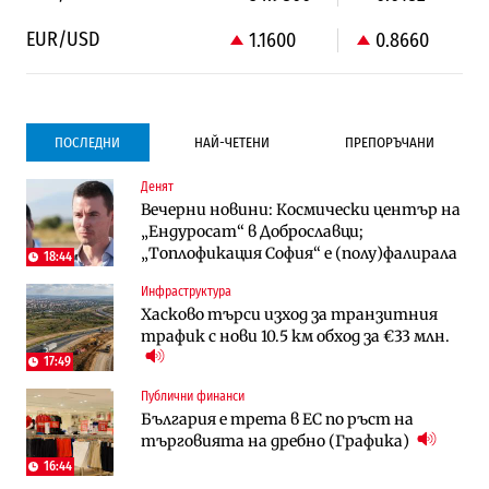
EUR/USD
1.1600
0.8660
ПОСЛЕДНИ
НАЙ-ЧЕТЕНИ
ПРЕПОРЪЧАНИ
Денят
Градоустройство
Компании
Вечерни новини: Космически център на
Столична община избра изпълнител за
Vivacom предлага над 150 устройства с
„Ендуросат“ в Доброславци;
преместването на трамвайното
90% отстъпка през август
„Топлофикация София“ e (полу)фалирала
трасе по бул. „Скобелев“
18:44
Инфраструктура
Компании
To:know
Хасково търси изход за транзитния
Vivacom предлага над 150 устройства с
Последни дни с обозначаване на цените
трафик с нови 10.5 км обход за €33 млн.
90% отстъпка през август
в лева: Какво предстои?
17:49
Публични финанси
Енергетика
Градоустройство
България е трета в ЕС по ръст на
АЕЦ „Козлодуй“ ще работи само още
Столична община избра изпълнител за
търговията на дребно (Графика)
няколко седмици, ако сушата продължи
преместването на трамвайното
трасе по бул. „Скобелев“
16:44