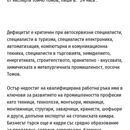
от експерта Томчо Томов, пише в. “24 часа”.
Дефицитът е критичен при автосервизни специалисти,
специалисти в туризма, специалисти електроника,
автоматизация, компютърна и комуникационна
техника, специалисти в търговията, земеделието,
енергетиката, строителството, хранително - вкусовата,
химическата и металургичната промишленост, посочи
Томов.
Остър недостиг на квалифицирана работна ръка има в
ключови за развитието на промишлеността професии
като техници, технолози, монтьори, механици,
монтажници, стругари, заварчици, кранисти, шофьори
и други, допълни експертът на стопанската камара.
Бизнесът търси още и кадри със средно образование
за продавачи, готвачи, сервитьори, бармани,