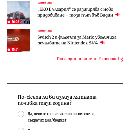
Компании
Digi&AI
To:know
„ЕКО България“ се разширява с ново
Трафикът толкова е намалял, че големи
Какво се променя в България от 1
придобиване – този път във Видин
медии обмислят да се откажат
август?
напълно от Google
16:08
Компании
Публични финанси
Отрасли
Switch 2 и филмът за Mario увеличиха
Общините вече зависят от
Жилищата в България поскъпват при
печалбите на Nintendo с 54%
централната власт за 75% от
намаляващо население и все повече
бюджетите си
сгради
15:51
Последни новини от Economic.bg
По-скъпа ли ви излиза лятната
почивка тази година?
Да, цените са значително по-високи и
съкратих дни/бюджет