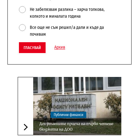
Не забелязвам разлика – харча толкова,
колкото и миналата година
Все още не съм решил/а дали и къде да
почивам
Архив
ГЛАСУВАЙ
Публични финанси
Депутатите приеха на първо четене
бюджета на ДОО
Следваща новина