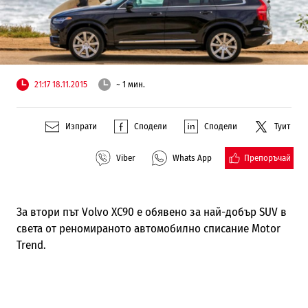
21:17 18.11.2015
~ 1 мин.
Изпрати
Сподели
Сподели
Туит
Препоръчай
Viber
Whats App
За втори път
Volvo XC
90 е обявено за най-добър
SUV
в
света от реномираното автомобилно списание
Motor
Trend.