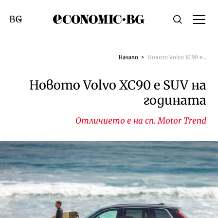
Economic.bg
Търсене
Смяна на език
Начало
Новото Volvo XC90 е SUV на годината
Новото Volvo XC90 е SUV на
годината
Отличието е на сп. Motor Trend