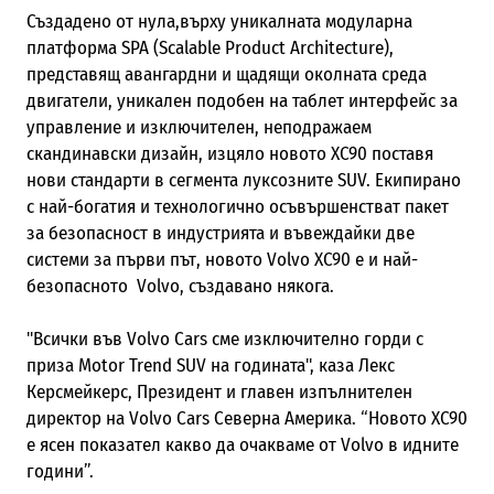
Създадено от нула
,
върху уникалната модуларна
платформа SPA
(
Scalable Product Architecture)
,
представящ авангардни и щадящи околната среда
двигатели, уникален подобен на таблет интерфейс за
управление и изключителен, неподражаем
скандинавски дизайн, изцяло новото XC90 поставя
нови стандарти в сегмента луксозните SUV. Екипирано
с най-богатия и технологично осъвършенстват пакет
за безопасност в индустрията и въвеждайки две
системи за първи път, новото Volvo XC90 е и най-
безопасното Volvo, създавано някога.
"Всички във Volvo Cars сме изключително горди с
приза Motor Trend SUV на годината", каза Лекс
Керсмейкерс, Президент и главен изпълнителен
директор на Volvo Cars Северна Америка. “Новото XC90
е ясен показател какво да очакваме от Volvo в идните
години”.