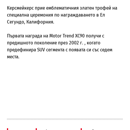
K
ерсмейкерс
прие
емблематичния златен трофей на
специална церемония по награждаването в Ел
Сегундо, Калифорния.
Първата награда на Motor Trend
XC90
получи с
предишното поколение през 2002 г. , когато
предефинира SUV сегмента с появата си със седем
места.