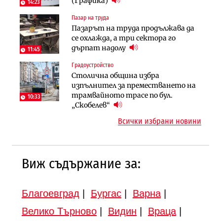
(Графика)
вдигнати
14:23
продължи
Пазар на труда
Финанси
Инфраструктура
Пазарът на труда продължава да
Ипотечното кредитиране в
АПИ възложи промяната на
се охлажда, а три сектора го
България продължава да се охлажда
парцеларния план за
дърпат надолу
(Графика)
11:45
магистралата Русе – Велико
Градоустройство
Инфраструктура
Търново
Столична община избра
Вторият мост над Варненското
Градоустройство
изпълнител за преместването на
езеро става част от бъдещата
Шест кандидата с интерес към
трамвайното трасе по бул.
магистрала „Черно море“
10:33
надзора на двете метростанции в
„Скобелев“
„Люлин“
Всички избрани новини
Виж съдържание за:
Благоевград
|
Бургас
|
Варна
|
Велико Търново
|
Видин
|
Враца
|