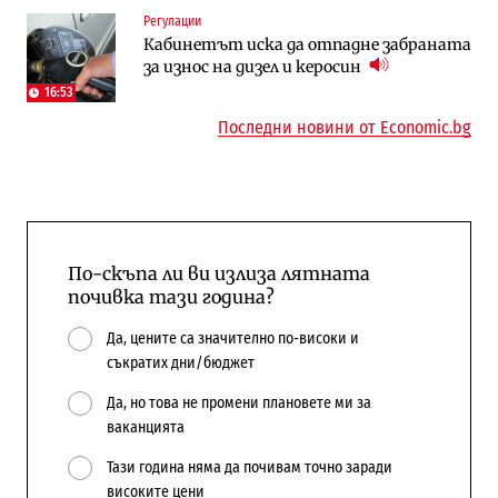
To:know
Компании
Регулации
Последни дни с обозначаване на цените
А1 отново е лидер при технологичните
Кабинетът иска да отпадне забраната
в лева: Какво предстои?
компании и системните интегратори
за износ на дизел и керосин
16:53
Последни новини от Economic.bg
По-скъпа ли ви излиза лятната
почивка тази година?
Да, цените са значително по-високи и
съкратих дни/бюджет
Да, но това не промени плановете ми за
ваканцията
Тази година няма да почивам точно заради
високите цени