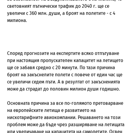
световният пътнически трафик до 2040 г. ще се
увеличи с 360 млн. души, а броят на полетите - с 4
милиона.
Според прогнозите на експертите всяко отпътуване
при настоящия пропускателен капацитет на летището
ще се забавя средно с 20 минути. По тази причина
броят на закъснелите полети с повече от един час ще
се увеличи седем пъти. А в резултат от закъсненията
може да страдат до половин милион души годишно.
Основната причина за все по-голямото претоварване
на европейските летища е развитието на
нискотарифните авиокомпании. Решаването на този
проблем може да бъде чрез разширяване на летищата
или увеличаване на капацитета на самолетите. Освен