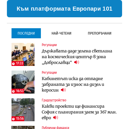
Към платформата Европари 101
ПОСЛЕДНИ
НАЙ-ЧЕТЕНИ
ПРЕПОРЪЧАНИ
Регулации
Инфраструктура
Инфраструктура
Държавата даде зелена светлина
Проектирането на тунела под
Проектирането на тунела под
на космическия център в зона
Петрохан ще върви паралелно с
Петрохан ще върви паралелно с
„Доброславци“
екологичните оценки
екологичните оценки
17:33
Регулации
Инфраструктура
Компании
Кабинетът иска да отпадне
Вторият мост над Варненското
„Хювефарма“ подписа договор за
забраната за износ на дизел и
езеро става част от бъдещата
придобиване на Euroapi Italy
керосин
магистрала „Черно море“
16:53
Градоустройство
Компании
Финанси
Какви проекти ще финансира
„Хювефарма“ подписа договор за
RATE | Българският
София с планирания заем за 367 млн.
придобиване на Euroapi Italy
застрахователен пазар има
евро
огромен потенциал за растеж
15:56
Публични финанси
Градоустройство
Публични финанси