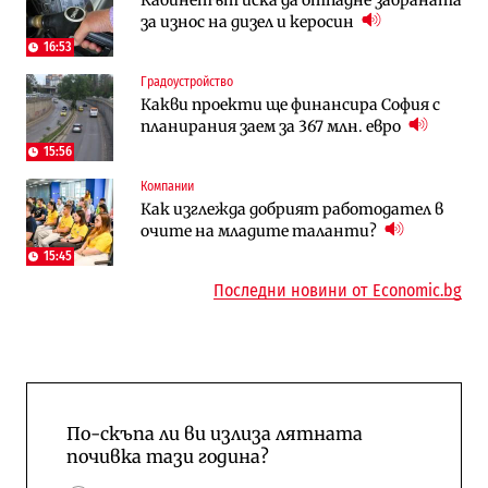
няколко седмици, ако сушата продължи
август?
за износ на дизел и керосин
16:53
Публични финанси
Отрасли
Градоустройство
Общините вече зависят от
Жилищата в България поскъпват при
Какви проекти ще финансира София с
централната власт за 75% от
намаляващо население и все повече
планирания заем за 367 млн. евро
бюджетите си
сгради
15:56
To:know
Компании
Компании
Последни дни с обозначаване на цените
А1 отново е лидер при технологичните
Как изглежда добрият работодател в
в лева: Какво предстои?
компании и системните интегратори
очите на младите таланти?
15:45
Последни новини от Economic.bg
По-скъпа ли ви излиза лятната
почивка тази година?