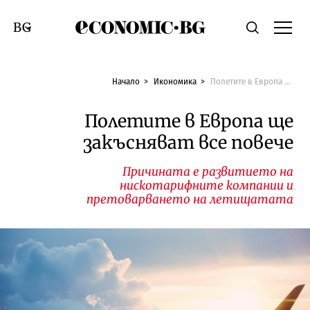
Economic.bg
Търсене
Смяна на език
Начало
Икономика
Полетите в Европа ще закъсняват все повече
Полетите в Европа ще
закъсняват все повече
Причината е развитието на
нискотарифните компании и
претоварването на летищатата